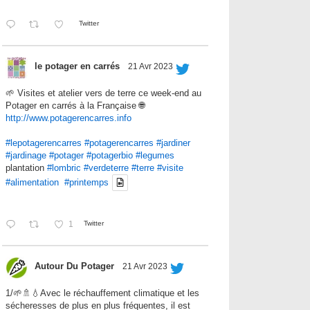
Twitter
le potager en carrés
21 Avr 2023
🌱 Visites et atelier vers de terre ce week-end au
Potager en carrés à la Française 🌐
http://www.potagerencarres.info
#lepotagerencarres
#potagerencarres
#jardiner
#jardinage
#potager
#potagerbio
#legumes
plantation
#lombric
#verdeterre
#terre
#visite
#alimentation
#printemps
1
Twitter
Autour Du Potager
21 Avr 2023
1/🌱🚿💧Avec le réchauffement climatique et les
sécheresses de plus en plus fréquentes, il est