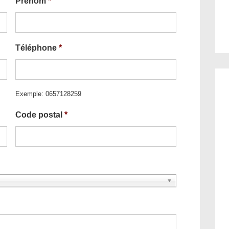
Prénom
*
Téléphone
*
Exemple: 0657128259
Code postal
*