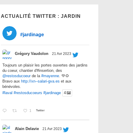
ACTUALITÉ TWITTER : JARDIN
#jardinage
Grégory Vaudolon
21 Avr 2023
Toujours un plaisir les portes ouvertes des jardins
du coeur, chantier d'#insertion, des
@restosducoeur
de la
#mayenne
. 💚🌻
Bravo aux
http://xn--salari-gva.es
et aux
bénévoles.
#laval
#restosducoeurs
#jardinage
4
1
Twitter
Alain Delavie
21 Avr 2023