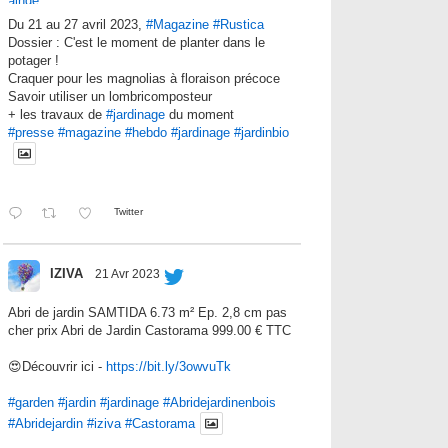
Du 21 au 27 avril 2023,
#Magazine
#Rustica
Dossier : C'est le moment de planter dans le
potager !
Craquer pour les magnolias à floraison précoce
Savoir utiliser un lombricomposteur
+ les travaux de
#jardinage
du moment
#presse
#magazine
#hebdo
#jardinage
#jardinbio
Twitter
IZIVA
21 Avr 2023
Abri de jardin SAMTIDA 6.73 m² Ep. 2,8 cm pas
cher prix Abri de Jardin Castorama 999.00 € TTC
😍Découvrir ici -
https://bit.ly/3owvuTk
#garden
#jardin
#jardinage
#Abridejardinenbois
#Abridejardin
#iziva
#Castorama