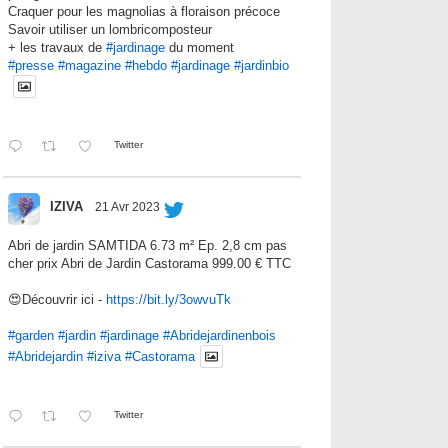
Craquer pour les magnolias à floraison précoce
Savoir utiliser un lombricomposteur
+ les travaux de
#jardinage
du moment
#presse
#magazine
#hebdo
#jardinage
#jardinbio
Twitter
IZIVA
21 Avr 2023
Abri de jardin SAMTIDA 6.73 m² Ep. 2,8 cm pas
cher prix Abri de Jardin Castorama 999.00 € TTC
😍Découvrir ici -
https://bit.ly/3owvuTk
#garden
#jardin
#jardinage
#Abridejardinenbois
#Abridejardin
#iziva
#Castorama
Twitter