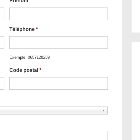
Prénom
*
Téléphone
*
Exemple: 0657128259
Code postal
*