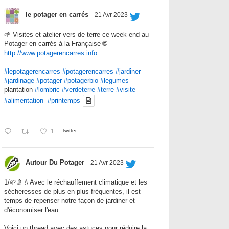
le potager en carrés
21 Avr 2023
🌱 Visites et atelier vers de terre ce week-end au
Potager en carrés à la Française 🌐
http://www.potagerencarres.info
#lepotagerencarres
#potagerencarres
#jardiner
#jardinage
#potager
#potagerbio
#legumes
plantation
#lombric
#verdeterre
#terre
#visite
#alimentation
#printemps
1
Twitter
Autour Du Potager
21 Avr 2023
1/🌱🚿💧Avec le réchauffement climatique et les
sécheresses de plus en plus fréquentes, il est
temps de repenser notre façon de jardiner et
d'économiser l'eau.
Voici un thread avec des astuces pour réduire la