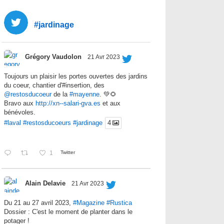
#jardinage
Grégory Vaudolon
21 Avr 2023
Toujours un plaisir les portes ouvertes des jardins
du coeur, chantier d'#insertion, des
@restosducoeur
de la
#mayenne
. 💚🌻
Bravo aux
http://xn--salari-gva.es
et aux
bénévoles.
#laval
#restosducoeurs
#jardinage
4
1
Twitter
Alain Delavie
21 Avr 2023
Du 21 au 27 avril 2023,
#Magazine
#Rustica
Dossier : C'est le moment de planter dans le
potager !