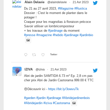
Alain Delavie
@alaindelavie
·
21 Avr 2023
Du 21 au 27 avril 2023,
#Magazine
#Rustica
Dossier : C'est le moment de planter dans le
potager !
Craquer pour les magnolias à floraison précoce
Savoir utiliser un lombricomposteur
+ les travaux de
#jardinage
du moment
#presse
#magazine
#hebdo
#jardinage
#jardinbio
Twitter
IZIVA
@iziva
·
21 Avr 2023
Abri de jardin SAMTIDA 6.73 m² Ep. 2,8 cm pas
cher prix Abri de Jardin Castorama 999.00 € TTC
😍Découvrir ici -
https://bit.ly/3owvuTk
#garden
#jardin
#jardinage
#Abridejardinenbois
#Abridejardin
#iziva
#Castorama