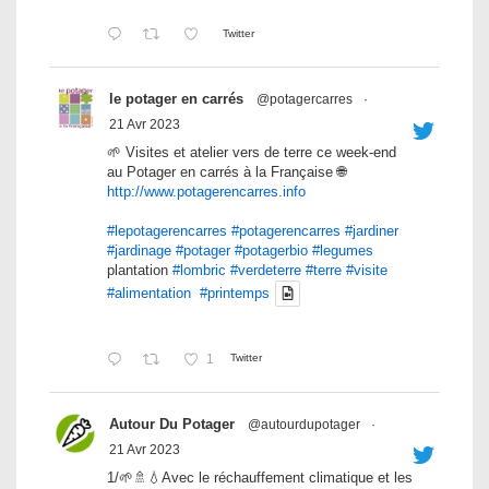
Twitter
le potager en carrés
@potagercarres
·
21 Avr 2023
🌱 Visites et atelier vers de terre ce week-end
au Potager en carrés à la Française 🌐
http://www.potagerencarres.info
#lepotagerencarres
#potagerencarres
#jardiner
#jardinage
#potager
#potagerbio
#legumes
plantation
#lombric
#verdeterre
#terre
#visite
#alimentation
#printemps
1
Twitter
Autour Du Potager
@autourdupotager
·
21 Avr 2023
1/🌱🚿💧Avec le réchauffement climatique et les