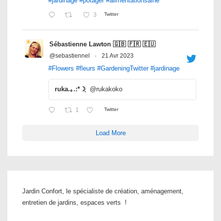
#jardinage
#potager
#alimentationsaine
3
Twitter
Sébastienne Lawton 🇬🇧 🇫🇷 🇪🇺
@sebastiennel
·
21 Avr 2023
#Flowers
#fleurs
#GardeningTwitter
#jardinage
ruka.｡.:*☽ฺ
@rukakoko
1
Twitter
Load More
Jardin Confort, le spécialiste de création, aménagement,
entretien de jardins, espaces verts !