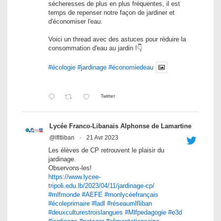
sécheresses de plus en plus fréquentes, il est
temps de repenser notre façon de jardiner et
d'économiser l'eau.
Voici un thread avec des astuces pour réduire la
consommation d'eau au jardin !👇
#écologie
#jardinage
#économiedeau
Twitter
Lycée Franco-Libanais Alphonse de Lamartine
@lfltliban
·
21 Avr 2023
Les élèves de CP retrouvent le plaisir du
jardinage.
Observons-les!
https://www.lycee-
tripoli.edu.lb/2023/04/11/jardinage-cp/
#mlfmonde
#AEFE
#monlycéefrançais
#écoleprimaire
#ladl
#réseaumlfliban
#deuxculturestroislangues
#Mlfpedagogie
#e3d