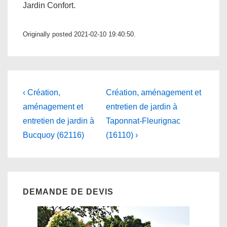
Jardin Confort.
Originally posted 2021-02-10 19:40:50.
Navigation
Previous
Next
‹ Création,
Création, aménagement et
Post
Post
de
aménagement et
entretien de jardin à
is
is
entretien de jardin à
Taponnat-Fleurignac
l’article
Bucquoy (62116)
(16110) ›
DEMANDE DE DEVIS