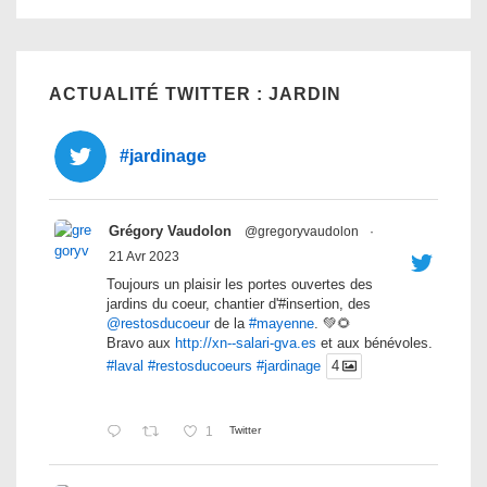
ACTUALITÉ TWITTER : JARDIN
#jardinage
Grégory Vaudolon
@gregoryvaudolon
·
21 Avr 2023
Toujours un plaisir les portes ouvertes des
jardins du coeur, chantier d'#insertion, des
@restosducoeur
de la
#mayenne
. 💚🌻
Bravo aux
http://xn--salari-gva.es
et aux bénévoles.
#laval
#restosducoeurs
#jardinage
4
1
Twitter