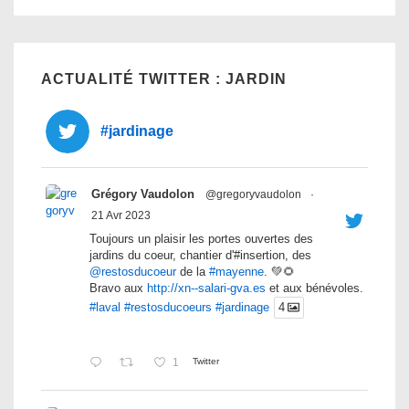
ACTUALITÉ TWITTER : JARDIN
#jardinage
Grégory Vaudolon
@gregoryvaudolon
·
21 Avr 2023
Toujours un plaisir les portes ouvertes des
jardins du coeur, chantier d'#insertion, des
@restosducoeur
de la
#mayenne
. 💚🌻
Bravo aux
http://xn--salari-gva.es
et aux bénévoles.
#laval
#restosducoeurs
#jardinage
4
1
Twitter