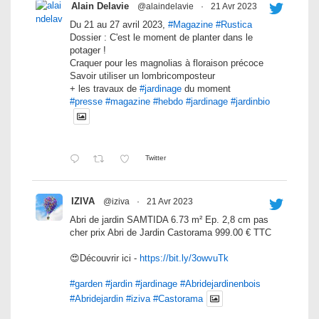
Alain Delavie
@alaindelavie
·
21 Avr 2023
Du 21 au 27 avril 2023,
#Magazine
#Rustica
Dossier : C'est le moment de planter dans le
potager !
Craquer pour les magnolias à floraison précoce
Savoir utiliser un lombricomposteur
+ les travaux de
#jardinage
du moment
#presse
#magazine
#hebdo
#jardinage
#jardinbio
Twitter
IZIVA
@iziva
·
21 Avr 2023
Abri de jardin SAMTIDA 6.73 m² Ep. 2,8 cm pas
cher prix Abri de Jardin Castorama 999.00 € TTC
😍Découvrir ici -
https://bit.ly/3owvuTk
#garden
#jardin
#jardinage
#Abridejardinenbois
#Abridejardin
#iziva
#Castorama