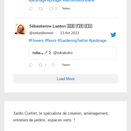
#jardinage
#potager
#alimentationsaine
3
Twitter
Sébastienne Lawton 🇬🇧 🇫🇷 🇪🇺
@sebastiennel
·
21 Avr 2023
#Flowers
#fleurs
#GardeningTwitter
#jardinage
ruka.｡.:*☽ฺ
@rukakoko
1
Twitter
Load More
Jardin Confort, le spécialiste de création, aménagement,
entretien de jardins, espaces verts !