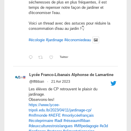
sécheresses de plus en plus fréquentes, il est
temps de repenser notre façon de jardiner et
d'économiser l'eau.
Voici un thread avec des astuces pour réduire la
consommation d'eau au jardin !👇
#écologie
#jardinage
#économiedeau
Twitter
Lycée Franco-Libanais Alphonse de Lamartine
@lfltliban
·
21 Avr 2023
Les élèves de CP retrouvent le plaisir du
jardinage.
Observons-les!
https://www.lycee-
tripoli.edu.lb/2023/04/11/jardinage-cp/
#mlfmonde
#AEFE
#monlycéefrançais
#écoleprimaire
#ladl
#réseaumlfliban
#deuxculturestroislangues
#Mlfpedagogie
#e3d