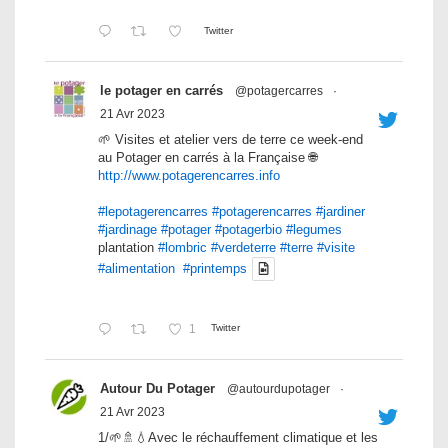
Twitter
le potager en carrés
@potagercarres
·
21 Avr 2023
🌱 Visites et atelier vers de terre ce week-end
au Potager en carrés à la Française 🌐
http://www.potagerencarres.info
#lepotagerencarres
#potagerencarres
#jardiner
#jardinage
#potager
#potagerbio
#legumes
plantation
#lombric
#verdeterre
#terre
#visite
#alimentation
#printemps
1
Twitter
Autour Du Potager
@autourdupotager
·
21 Avr 2023
1/🌱🚿💧Avec le réchauffement climatique et les