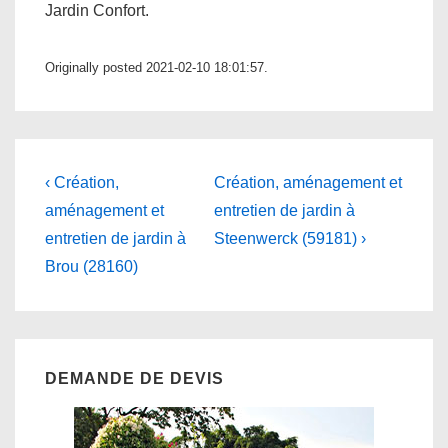
Jardin Confort.
Originally posted 2021-02-10 18:01:57.
Navigation
Previous
Next
‹ Création,
Création, aménagement et
Post
Post
de
aménagement et
entretien de jardin à
is
is
entretien de jardin à
Steenwerck (59181) ›
l’article
Brou (28160)
DEMANDE DE DEVIS