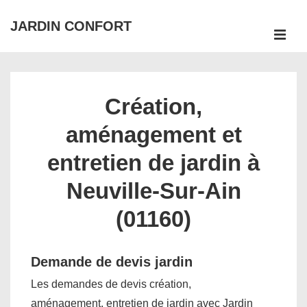
↓
JARDIN CONFORT
passer
ME
au
Main
contenu
Navigation
principal
Création,
aménagement et
entretien de jardin à
Neuville-Sur-Ain
(01160)
Demande de devis jardin
Les demandes de devis création,
aménagement, entretien de jardin avec Jardin