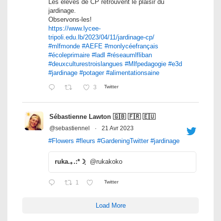
Les élèves de CP retrouvent le plaisir du
jardinage.
Observons-les!
https://www.lycee-
tripoli.edu.lb/2023/04/11/jardinage-cp/
#mlfmonde
#AEFE
#monlycéefrançais
#écoleprimaire
#ladl
#réseaumlfliban
#deuxculturestroislangues
#Mlfpedagogie
#e3d
#jardinage
#potager
#alimentationsaine
3
Twitter
Sébastienne Lawton 🇬🇧 🇫🇷 🇪🇺
@sebastiennel
·
21 Avr 2023
#Flowers
#fleurs
#GardeningTwitter
#jardinage
ruka.｡.:*☽ฺ
@rukakoko
1
Twitter
Load More