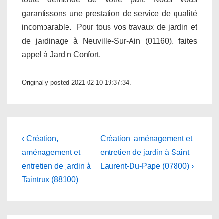
garantissons une prestation de service de qualité
incomparable. Pour tous vos travaux de jardin et
de jardinage à Neuville-Sur-Ain (01160), faites
appel à Jardin Confort.
Originally posted 2021-02-10 19:37:34.
Navigation
Previous
Next
‹ Création,
Création, aménagement et
Post
Post
de
aménagement et
entretien de jardin à Saint-
is
is
entretien de jardin à
Laurent-Du-Pape (07800) ›
l’article
Taintrux (88100)