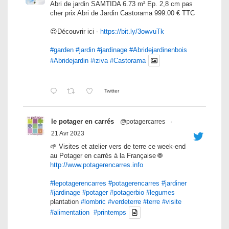
Abri de jardin SAMTIDA 6.73 m² Ep. 2,8 cm pas
cher prix Abri de Jardin Castorama 999.00 € TTC
😍Découvrir ici -
https://bit.ly/3owvuTk
#garden
#jardin
#jardinage
#Abridejardinenbois
#Abridejardin
#iziva
#Castorama
Twitter
le potager en carrés
@potagercarres
·
21 Avr 2023
🌱 Visites et atelier vers de terre ce week-end
au Potager en carrés à la Française 🌐
http://www.potagerencarres.info
#lepotagerencarres
#potagerencarres
#jardiner
#jardinage
#potager
#potagerbio
#legumes
plantation
#lombric
#verdeterre
#terre
#visite
#alimentation
#printemps