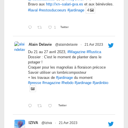
Bravo aux
http://xn--salari-gva.es
et aux bénévoles.
#laval
#restosducoeurs
#jardinage
4
1
Twitter
Alain Delavie
@alaindelavie
·
21 Avr 2023
Du 21 au 27 avril 2023,
#Magazine
#Rustica
Dossier : C'est le moment de planter dans le
potager !
Craquer pour les magnolias à floraison précoce
Savoir utiliser un lombricomposteur
+ les travaux de
#jardinage
du moment
#presse
#magazine
#hebdo
#jardinage
#jardinbio
Twitter
IZIVA
@iziva
·
21 Avr 2023