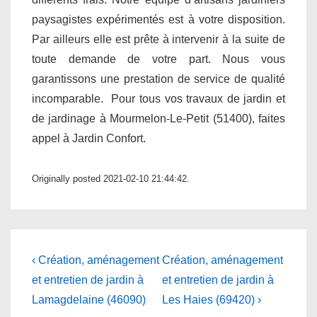
paysagistes expérimentés est à votre disposition.
Par ailleurs elle est prête à intervenir à la suite de
toute demande de votre part. Nous vous
garantissons une prestation de service de qualité
incomparable. Pour tous vos travaux de jardin et
de jardinage à Mourmelon-Le-Petit (51400), faites
appel à Jardin Confort.
Originally posted 2021-02-10 21:44:42.
Navigation
Previous
Next
‹ Création, aménagement
Création, aménagement
Post
Post
de
et entretien de jardin à
et entretien de jardin à
is
is
Lamagdelaine (46090)
Les Haies (69420) ›
l’article