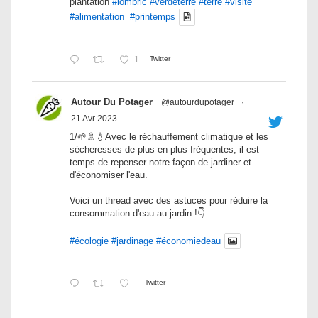
plantation
#lombric
#verdeterre
#terre
#visite
#alimentation
#printemps
1
Twitter
Autour Du Potager
@autourdupotager
·
21 Avr 2023
1/🌱🚿💧Avec le réchauffement climatique et les
sécheresses de plus en plus fréquentes, il est
temps de repenser notre façon de jardiner et
d'économiser l'eau.
Voici un thread avec des astuces pour réduire la
consommation d'eau au jardin !👇
#écologie
#jardinage
#économiedeau
Twitter