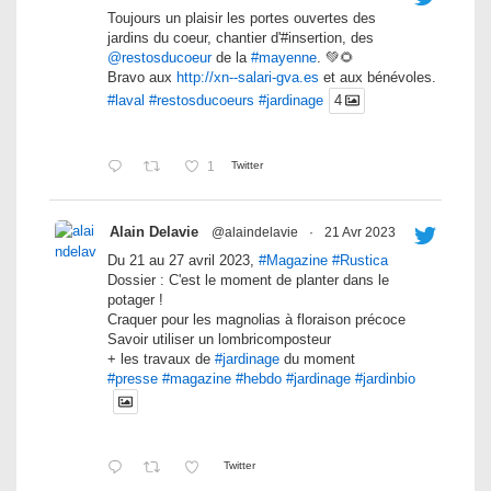
Toujours un plaisir les portes ouvertes des
jardins du coeur, chantier d'#insertion, des
@restosducoeur
de la
#mayenne
. 💚🌻
Bravo aux
http://xn--salari-gva.es
et aux bénévoles.
#laval
#restosducoeurs
#jardinage
4
1
Twitter
Alain Delavie
@alaindelavie
·
21 Avr 2023
Du 21 au 27 avril 2023,
#Magazine
#Rustica
Dossier : C'est le moment de planter dans le
potager !
Craquer pour les magnolias à floraison précoce
Savoir utiliser un lombricomposteur
+ les travaux de
#jardinage
du moment
#presse
#magazine
#hebdo
#jardinage
#jardinbio
Twitter