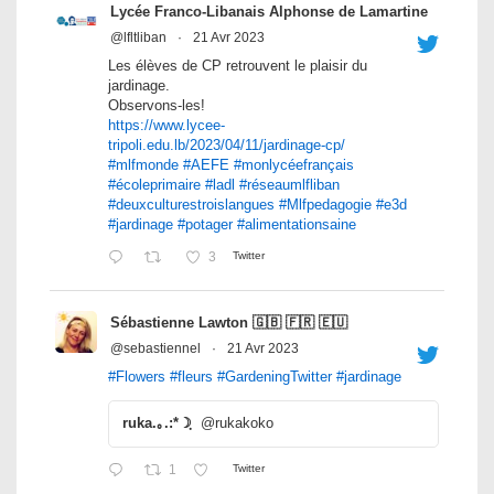
Lycée Franco-Libanais Alphonse de Lamartine
@lfltliban
·
21 Avr 2023
Les élèves de CP retrouvent le plaisir du
jardinage.
Observons-les!
https://www.lycee-
tripoli.edu.lb/2023/04/11/jardinage-cp/
#mlfmonde
#AEFE
#monlycéefrançais
#écoleprimaire
#ladl
#réseaumlfliban
#deuxculturestroislangues
#Mlfpedagogie
#e3d
#jardinage
#potager
#alimentationsaine
3
Twitter
Sébastienne Lawton 🇬🇧 🇫🇷 🇪🇺
@sebastiennel
·
21 Avr 2023
#Flowers
#fleurs
#GardeningTwitter
#jardinage
ruka.｡.:*☽ฺ
@rukakoko
1
Twitter