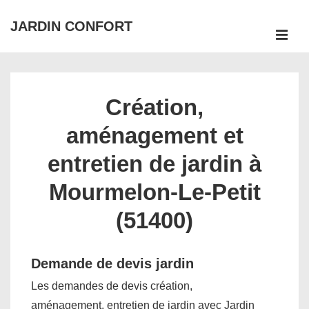
↓
JARDIN CONFORT
passer
ME
au
Main
contenu
Navigation
principal
Création,
aménagement et
entretien de jardin à
Mourmelon-Le-Petit
(51400)
Demande de devis jardin
Les demandes de devis création,
aménagement, entretien de jardin avec Jardin