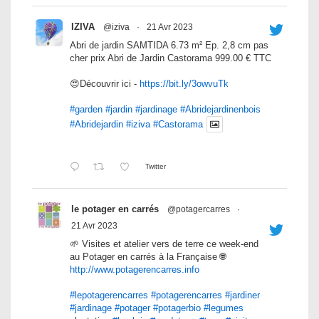
IZIVA
@iziva
·
21 Avr 2023
Abri de jardin SAMTIDA 6.73 m² Ep. 2,8 cm pas
cher prix Abri de Jardin Castorama 999.00 € TTC
😍Découvrir ici -
https://bit.ly/3owvuTk
#garden
#jardin
#jardinage
#Abridejardinenbois
#Abridejardin
#iziva
#Castorama
Twitter
le potager en carrés
@potagercarres
·
21 Avr 2023
🌱 Visites et atelier vers de terre ce week-end
au Potager en carrés à la Française 🌐
http://www.potagerencarres.info
#lepotagerencarres
#potagerencarres
#jardiner
#jardinage
#potager
#potagerbio
#legumes