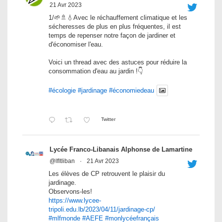
21 Avr 2023
1/🌱🚿💧Avec le réchauffement climatique et les
sécheresses de plus en plus fréquentes, il est
temps de repenser notre façon de jardiner et
d'économiser l'eau.
Voici un thread avec des astuces pour réduire la
consommation d'eau au jardin !👇
#écologie
#jardinage
#économiedeau
Twitter
Lycée Franco-Libanais Alphonse de Lamartine
@lfltliban
·
21 Avr 2023
Les élèves de CP retrouvent le plaisir du
jardinage.
Observons-les!
https://www.lycee-
tripoli.edu.lb/2023/04/11/jardinage-cp/
#mlfmonde
#AEFE
#monlycéefrançais