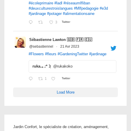
#écoleprimaire
#ladl
#réseaumlfliban
#deuxculturestroislangues
#Mlfpedagogie
#e3d
#jardinage
#potager
#alimentationsaine
3
Twitter
Sébastienne Lawton 🇬🇧 🇫🇷 🇪🇺
@sebastiennel
·
21 Avr 2023
#Flowers
#fleurs
#GardeningTwitter
#jardinage
ruka.｡.:*☽ฺ
@rukakoko
1
Twitter
Load More
Jardin Confort, le spécialiste de création, aménagement,