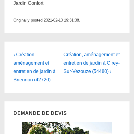
Jardin Confort.
Originally posted 2021-02-10 19:31:38.
Navigation
Previous
Next
‹ Création,
Création, aménagement et
Post
Post
de
aménagement et
entretien de jardin à Cirey-
is
is
entretien de jardin à
Sur-Vezouze (54480) ›
l’article
Briennon (42720)
DEMANDE DE DEVIS