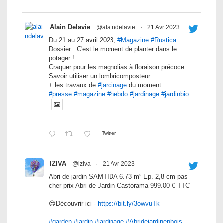
Alain Delavie
@alaindelavie
·
21 Avr 2023
Du 21 au 27 avril 2023,
#Magazine
#Rustica
Dossier : C'est le moment de planter dans le
potager !
Craquer pour les magnolias à floraison précoce
Savoir utiliser un lombricomposteur
+ les travaux de
#jardinage
du moment
#presse
#magazine
#hebdo
#jardinage
#jardinbio
Twitter
IZIVA
@iziva
·
21 Avr 2023
Abri de jardin SAMTIDA 6.73 m² Ep. 2,8 cm pas
cher prix Abri de Jardin Castorama 999.00 € TTC
😍Découvrir ici -
https://bit.ly/3owvuTk
#garden
#jardin
#jardinage
#Abridejardinenbois