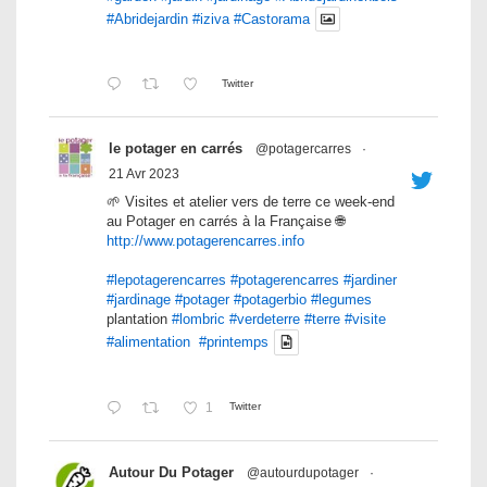
#Abridejardin
#iziva
#Castorama
Twitter
le potager en carrés
@potagercarres
·
21 Avr 2023
🌱 Visites et atelier vers de terre ce week-end
au Potager en carrés à la Française 🌐
http://www.potagerencarres.info
#lepotagerencarres
#potagerencarres
#jardiner
#jardinage
#potager
#potagerbio
#legumes
plantation
#lombric
#verdeterre
#terre
#visite
#alimentation
#printemps
1
Twitter
Autour Du Potager
@autourdupotager
·