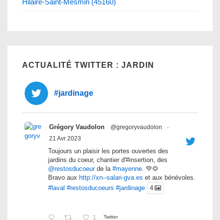
Hilaire-Saint-Mesmin (45160)
ACTUALITÉ TWITTER : JARDIN
#jardinage
Grégory Vaudolon
@gregoryvaudolon
·
21 Avr 2023
Toujours un plaisir les portes ouvertes des
jardins du coeur, chantier d'#insertion, des
@restosducoeur
de la
#mayenne
. 💚🌻
Bravo aux
http://xn--salari-gva.es
et aux bénévoles.
#laval
#restosducoeurs
#jardinage
4
1
Twitter