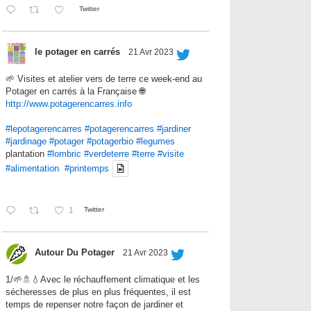
Twitter
le potager en carrés
21 Avr 2023
🌱 Visites et atelier vers de terre ce week-end au
Potager en carrés à la Française 🌐
http://www.potagerencarres.info
#lepotagerencarres
#potagerencarres
#jardiner
#jardinage
#potager
#potagerbio
#legumes
plantation
#lombric
#verdeterre
#terre
#visite
#alimentation
#printemps
1
Twitter
Autour Du Potager
21 Avr 2023
1/🌱🚿💧Avec le réchauffement climatique et les
sécheresses de plus en plus fréquentes, il est
temps de repenser notre façon de jardiner et