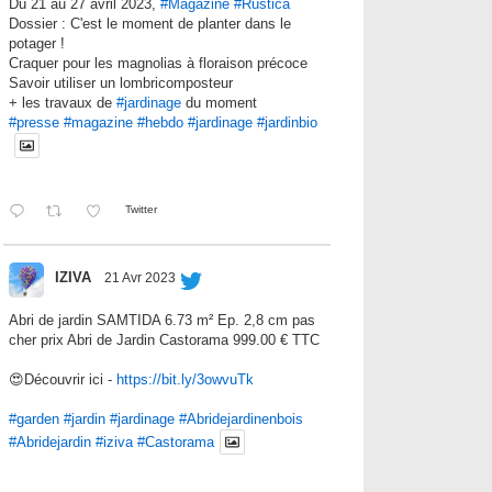
Du 21 au 27 avril 2023,
#Magazine
#Rustica
Dossier : C'est le moment de planter dans le
potager !
Craquer pour les magnolias à floraison précoce
Savoir utiliser un lombricomposteur
+ les travaux de
#jardinage
du moment
#presse
#magazine
#hebdo
#jardinage
#jardinbio
Twitter
IZIVA
21 Avr 2023
Abri de jardin SAMTIDA 6.73 m² Ep. 2,8 cm pas
cher prix Abri de Jardin Castorama 999.00 € TTC
😍Découvrir ici -
https://bit.ly/3owvuTk
#garden
#jardin
#jardinage
#Abridejardinenbois
#Abridejardin
#iziva
#Castorama