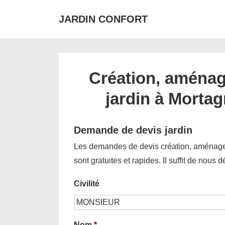
↓
JARDIN CONFORT
passer
au
contenu
principal
Création, aménag
jardin à Morta
Demande de devis jardin
Les demandes de devis création, aménagem
sont gratuites et rapides. Il suffit de nous 
Civilité
Nom
*