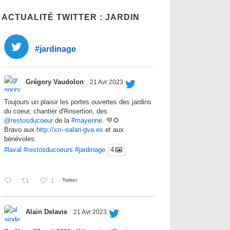
ACTUALITÉ TWITTER : JARDIN
#jardinage
Grégory Vaudolon
21 Avr 2023
Toujours un plaisir les portes ouvertes des jardins
du coeur, chantier d'#insertion, des
@restosducoeur
de la
#mayenne
. 💚🌻
Bravo aux
http://xn--salari-gva.es
et aux
bénévoles.
#laval
#restosducoeurs
#jardinage
4
1
Twitter
Alain Delavie
21 Avr 2023