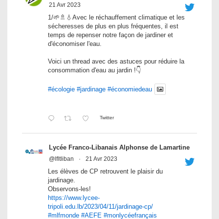
21 Avr 2023
1/🌱🚿💧Avec le réchauffement climatique et les
sécheresses de plus en plus fréquentes, il est
temps de repenser notre façon de jardiner et
d'économiser l'eau.
Voici un thread avec des astuces pour réduire la
consommation d'eau au jardin !👇
#écologie
#jardinage
#économiedeau
Twitter
Lycée Franco-Libanais Alphonse de Lamartine
@lfltliban
·
21 Avr 2023
Les élèves de CP retrouvent le plaisir du
jardinage.
Observons-les!
https://www.lycee-
tripoli.edu.lb/2023/04/11/jardinage-cp/
#mlfmonde
#AEFE
#monlycéefrançais