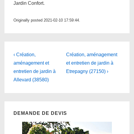
Jardin Confort.
Originally posted 2021-02-10 17:59:44.
Navigation
Previous
Next
‹ Création,
Création, aménagement
Post
Post
de
aménagement et
et entretien de jardin à
is
is
entretien de jardin à
Etrepagny (27150) ›
l’article
Allevard (38580)
DEMANDE DE DEVIS