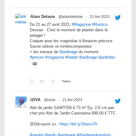
Alain Delavie
@alaindelavie
·
21 Avr 2023
Du 21 au 27 avril 2023,
#Magazine
#Rustica
Dossier : C'est le moment de planter dans le
potager !
Craquer pour les magnolias à floraison précoce
Savoir utiliser un lombricomposteur
+ les travaux de
#jardinage
du moment
#presse
#magazine
#hebdo
#jardinage
#jardinbio
Twitter
IZIVA
@iziva
·
21 Avr 2023
Abri de jardin SAMTIDA 6.73 m² Ep. 2,8 cm pas
cher prix Abri de Jardin Castorama 999.00 € TTC
😍Découvrir ici -
https://bit.ly/3owvuTk
#garden
#jardin
#jardinage
#Abridejardinenbois