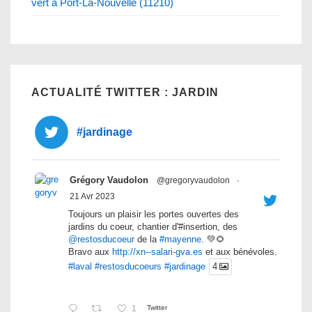
vert à Port-La-Nouvelle (11210)
ACTUALITÉ TWITTER : JARDIN
#jardinage
Grégory Vaudolon
@gregoryvaudolon
·
21 Avr 2023
Toujours un plaisir les portes ouvertes des
jardins du coeur, chantier d'#insertion, des
@restosducoeur
de la
#mayenne
. 💚🌻
Bravo aux
http://xn--salari-gva.es
et aux bénévoles.
#laval
#restosducoeurs
#jardinage
4
1
Twitter