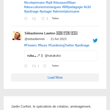
#écoleprimaire
#ladl
#réseaumlfliban
#deuxculturestroislangues
#Mlfpedagogie
#e3d
#jardinage
#potager
#alimentationsaine
3
Twitter
Sébastienne Lawton 🇬🇧 🇫🇷 🇪🇺
@sebastiennel
·
21 Avr 2023
#Flowers
#fleurs
#GardeningTwitter
#jardinage
ruka.｡.:*☽ฺ
@rukakoko
1
Twitter
Load More
Jardin Confort, le spécialiste de création, aménagement,