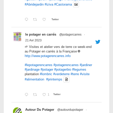
#Abridejardin
#iziva
#Castorama
Twitter
le potager en carrés
@potagercarres
·
21 Avr 2023
🌱 Visites et atelier vers de terre ce week-end
au Potager en carrés à la Française 🌐
http://www.potagerencarres.info
#lepotagerencarres
#potagerencarres
#jardiner
#jardinage
#potager
#potagerbio
#legumes
plantation
#lombric
#verdeterre
#terre
#visite
#alimentation
#printemps
1
Twitter
Autour Du Potager
@autourdupotager
·