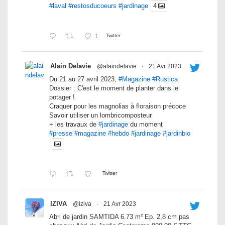
#laval
#restosducoeurs
#jardinage
4
1
Twitter
Alain Delavie
@alaindelavie
·
21 Avr 2023
Du 21 au 27 avril 2023,
#Magazine
#Rustica
Dossier : C'est le moment de planter dans le
potager !
Craquer pour les magnolias à floraison précoce
Savoir utiliser un lombricomposteur
+ les travaux de
#jardinage
du moment
#presse
#magazine
#hebdo
#jardinage
#jardinbio
Twitter
IZIVA
@iziva
·
21 Avr 2023
Abri de jardin SAMTIDA 6.73 m² Ep. 2,8 cm pas