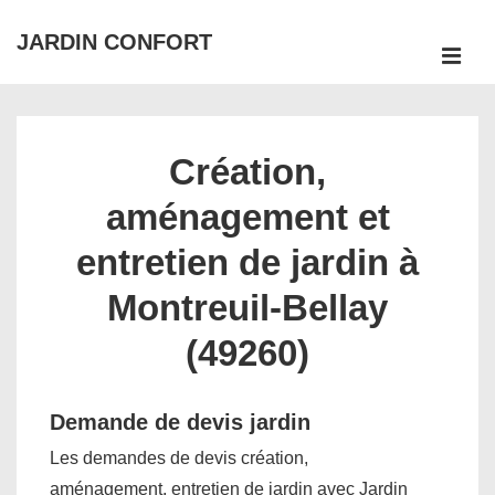
↓
JARDIN CONFORT
passer
ME
au
Main
contenu
Navigation
principal
Création,
aménagement et
entretien de jardin à
Montreuil-Bellay
(49260)
Demande de devis jardin
Les demandes de devis création,
aménagement, entretien de jardin avec Jardin