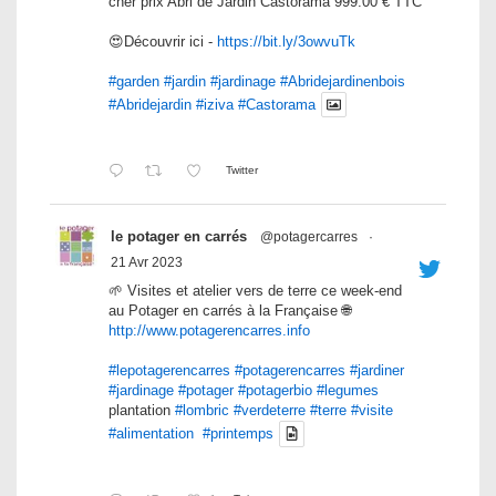
cher prix Abri de Jardin Castorama 999.00 € TTC
😍Découvrir ici -
https://bit.ly/3owvuTk
#garden
#jardin
#jardinage
#Abridejardinenbois
#Abridejardin
#iziva
#Castorama
Twitter
le potager en carrés
@potagercarres
·
21 Avr 2023
🌱 Visites et atelier vers de terre ce week-end
au Potager en carrés à la Française 🌐
http://www.potagerencarres.info
#lepotagerencarres
#potagerencarres
#jardiner
#jardinage
#potager
#potagerbio
#legumes
plantation
#lombric
#verdeterre
#terre
#visite
#alimentation
#printemps