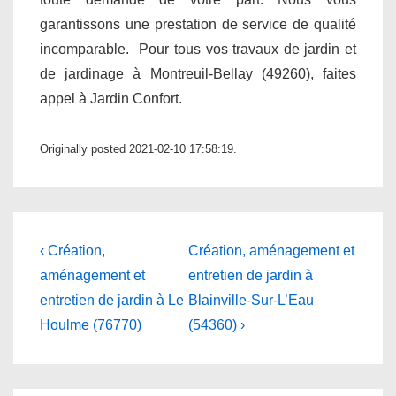
garantissons une prestation de service de qualité
incomparable. Pour tous vos travaux de jardin et
de jardinage à Montreuil-Bellay (49260), faites
appel à Jardin Confort.
Originally posted 2021-02-10 17:58:19.
Navigation
Previous
Next
‹ Création,
Création, aménagement et
Post
Post
de
aménagement et
entretien de jardin à
is
is
entretien de jardin à Le
Blainville-Sur-L’Eau
l’article
Houlme (76770)
(54360) ›