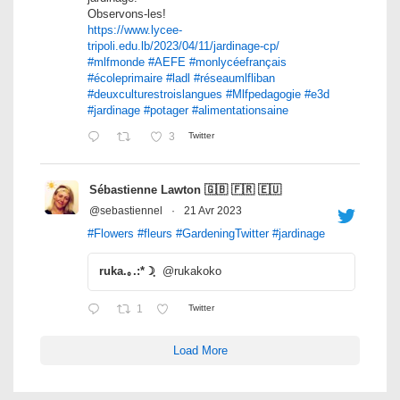
Observons-les!
https://www.lycee-
tripoli.edu.lb/2023/04/11/jardinage-cp/
#mlfmonde
#AEFE
#monlycéefrançais
#écoleprimaire
#ladl
#réseaumlfliban
#deuxculturestroislangues
#Mlfpedagogie
#e3d
#jardinage
#potager
#alimentationsaine
3
Twitter
Sébastienne Lawton 🇬🇧 🇫🇷 🇪🇺
@sebastiennel
·
21 Avr 2023
#Flowers
#fleurs
#GardeningTwitter
#jardinage
ruka.｡.:*☽ฺ
@rukakoko
1
Twitter
Load More