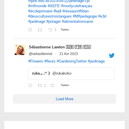
tripoli.edu.lb/2023/04/11/jardinage-cp/
#mlfmonde
#AEFE
#monlycéefrançais
#écoleprimaire
#ladl
#réseaumlfliban
#deuxculturestroislangues
#Mlfpedagogie
#e3d
#jardinage
#potager
#alimentationsaine
3
Twitter
Sébastienne Lawton 🇬🇧 🇫🇷 🇪🇺
@sebastiennel
·
21 Avr 2023
#Flowers
#fleurs
#GardeningTwitter
#jardinage
ruka.｡.:*☽ฺ
@rukakoko
1
Twitter
Load More