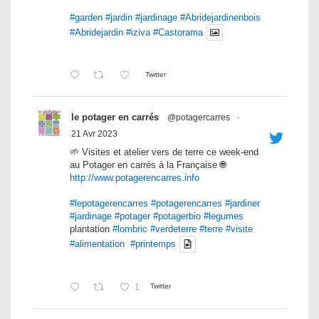
#garden
#jardin
#jardinage
#Abridejardinenbois
#Abridejardin
#iziva
#Castorama
Twitter
le potager en carrés
@potagercarres
·
21 Avr 2023
🌱 Visites et atelier vers de terre ce week-end
au Potager en carrés à la Française 🌐
http://www.potagerencarres.info
#lepotagerencarres
#potagerencarres
#jardiner
#jardinage
#potager
#potagerbio
#legumes
plantation
#lombric
#verdeterre
#terre
#visite
#alimentation
#printemps
1
Twitter