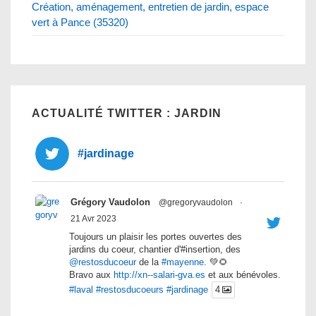
Création, aménagement, entretien de jardin, espace
vert à Pance (35320)
ACTUALITÉ TWITTER : JARDIN
#jardinage
Grégory Vaudolon
@gregoryvaudolon
·
21 Avr 2023
Toujours un plaisir les portes ouvertes des
jardins du coeur, chantier d'#insertion, des
@restosducoeur
de la
#mayenne
. 💚🌻
Bravo aux
http://xn--salari-gva.es
et aux bénévoles.
#laval
#restosducoeurs
#jardinage
4