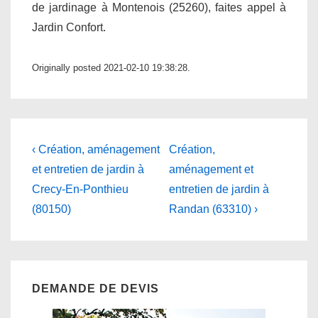
de jardinage à Montenois (25260), faites appel à
Jardin Confort.
Originally posted 2021-02-10 19:38:28.
Navigation
Previous
Next
‹ Création, aménagement
Création,
Post
Post
de
et entretien de jardin à
aménagement et
is
is
Crecy-En-Ponthieu
entretien de jardin à
l’article
(80150)
Randan (63310) ›
DEMANDE DE DEVIS