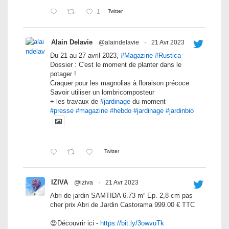
1
Twitter
Alain Delavie
@alaindelavie
·
21 Avr 2023
Du 21 au 27 avril 2023,
#Magazine
#Rustica
Dossier : C'est le moment de planter dans le
potager !
Craquer pour les magnolias à floraison précoce
Savoir utiliser un lombricomposteur
+ les travaux de
#jardinage
du moment
#presse
#magazine
#hebdo
#jardinage
#jardinbio
Twitter
IZIVA
@iziva
·
21 Avr 2023
Abri de jardin SAMTIDA 6.73 m² Ep. 2,8 cm pas
cher prix Abri de Jardin Castorama 999.00 € TTC
😍Découvrir ici -
https://bit.ly/3owvuTk