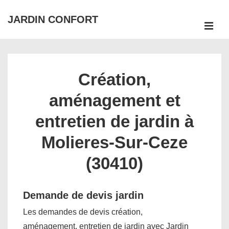
↓
JARDIN CONFORT
passer
ME
au
Main
contenu
Navigation
principal
Création,
aménagement et
entretien de jardin à
Molieres-Sur-Ceze
(30410)
Demande de devis jardin
Les demandes de devis création,
aménagement, entretien de jardin avec Jardin