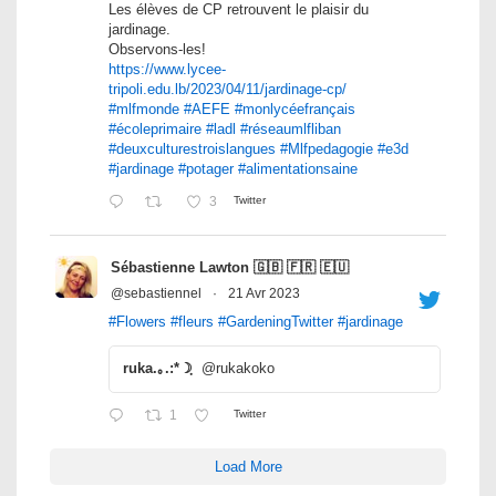
Les élèves de CP retrouvent le plaisir du
jardinage.
Observons-les!
https://www.lycee-
tripoli.edu.lb/2023/04/11/jardinage-cp/
#mlfmonde
#AEFE
#monlycéefrançais
#écoleprimaire
#ladl
#réseaumlfliban
#deuxculturestroislangues
#Mlfpedagogie
#e3d
#jardinage
#potager
#alimentationsaine
3
Twitter
Sébastienne Lawton 🇬🇧 🇫🇷 🇪🇺
@sebastiennel
·
21 Avr 2023
#Flowers
#fleurs
#GardeningTwitter
#jardinage
ruka.｡.:*☽ฺ
@rukakoko
1
Twitter
Load More