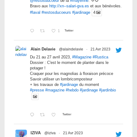
@restosducoeur
de la
#mayenne
. 💚🌻
Bravo aux
http://xn--salari-gva.es
et aux bénévoles.
#laval
#restosducoeurs
#jardinage
4
1
Twitter
Alain Delavie
@alaindelavie
·
21 Avr 2023
Du 21 au 27 avril 2023,
#Magazine
#Rustica
Dossier : C'est le moment de planter dans le
potager !
Craquer pour les magnolias à floraison précoce
Savoir utiliser un lombricomposteur
+ les travaux de
#jardinage
du moment
#presse
#magazine
#hebdo
#jardinage
#jardinbio
Twitter
IZIVA
@iziva
·
21 Avr 2023