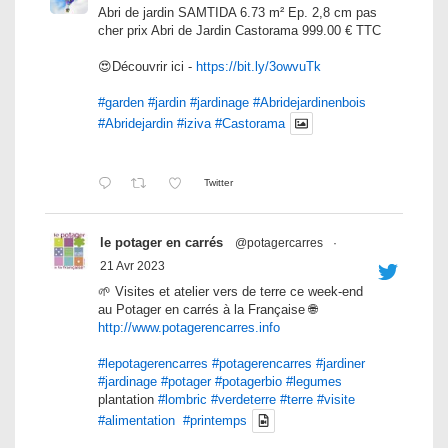
Abri de jardin SAMTIDA 6.73 m² Ep. 2,8 cm pas
cher prix Abri de Jardin Castorama 999.00 € TTC
😍Découvrir ici -
https://bit.ly/3owvuTk
#garden
#jardin
#jardinage
#Abridejardinenbois
#Abridejardin
#iziva
#Castorama
Twitter
le potager en carrés
@potagercarres
·
21 Avr 2023
🌱 Visites et atelier vers de terre ce week-end
au Potager en carrés à la Française 🌐
http://www.potagerencarres.info
#lepotagerencarres
#potagerencarres
#jardiner
#jardinage
#potager
#potagerbio
#legumes
plantation
#lombric
#verdeterre
#terre
#visite
#alimentation
#printemps