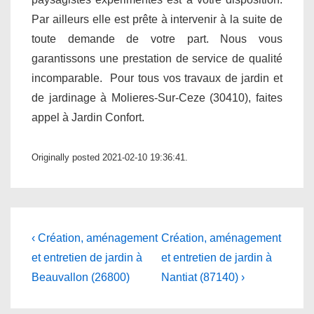
Par ailleurs elle est prête à intervenir à la suite de
toute demande de votre part. Nous vous
garantissons une prestation de service de qualité
incomparable. Pour tous vos travaux de jardin et
de jardinage à Molieres-Sur-Ceze (30410), faites
appel à Jardin Confort.
Originally posted 2021-02-10 19:36:41.
Navigation
Previous
Next
‹ Création, aménagement
Création, aménagement
Post
Post
de
et entretien de jardin à
et entretien de jardin à
is
is
Beauvallon (26800)
Nantiat (87140) ›
l’article