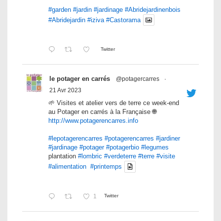
#garden
#jardin
#jardinage
#Abridejardinenbois
#Abridejardin
#iziva
#Castorama
Twitter
le potager en carrés
@potagercarres
·
21 Avr 2023
🌱 Visites et atelier vers de terre ce week-end
au Potager en carrés à la Française 🌐
http://www.potagerencarres.info
#lepotagerencarres
#potagerencarres
#jardiner
#jardinage
#potager
#potagerbio
#legumes
plantation
#lombric
#verdeterre
#terre
#visite
#alimentation
#printemps
1
Twitter