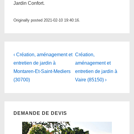
Jardin Confort.
Originally posted 2021-02-10 19:40:16.
Navigation
Previous
Next
‹ Création, aménagement et
Création,
Post
Post
de
entretien de jardin à
aménagement et
is
is
Montaren-Et-Saint-Mediers
entretien de jardin à
l’article
(30700)
Vaire (85150) ›
DEMANDE DE DEVIS