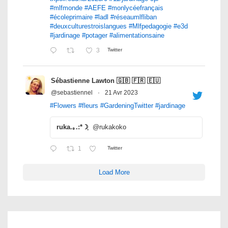
#mlfmonde
#AEFE
#monlycéefrançais
#écoleprimaire
#ladl
#réseaumlfliban
#deuxculturestroislangues
#Mlfpedagogie
#e3d
#jardinage
#potager
#alimentationsaine
3
Twitter
Sébastienne Lawton 🇬🇧 🇫🇷 🇪🇺
@sebastiennel
·
21 Avr 2023
#Flowers
#fleurs
#GardeningTwitter
#jardinage
ruka.｡.:*☽ฺ
@rukakoko
1
Twitter
Load More