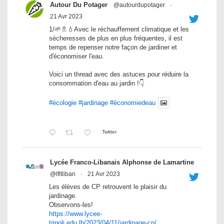
Autour Du Potager
@autourdupotager
·
21 Avr 2023
1/🌱🚿💧Avec le réchauffement climatique et les
sécheresses de plus en plus fréquentes, il est
temps de repenser notre façon de jardiner et
d'économiser l'eau.
Voici un thread avec des astuces pour réduire la
consommation d'eau au jardin !👇
#écologie
#jardinage
#économiedeau
Twitter
Lycée Franco-Libanais Alphonse de Lamartine
@lfltliban
·
21 Avr 2023
Les élèves de CP retrouvent le plaisir du
jardinage.
Observons-les!
https://www.lycee-
tripoli.edu.lb/2023/04/11/jardinage-cp/