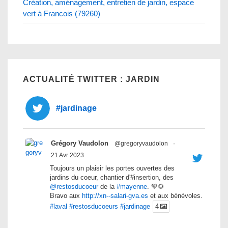
Création, aménagement, entretien de jardin, espace
vert à Francois (79260)
ACTUALITÉ TWITTER : JARDIN
#jardinage
Grégory Vaudolon
@gregoryvaudolon
·
21 Avr 2023
Toujours un plaisir les portes ouvertes des
jardins du coeur, chantier d'#insertion, des
@restosducoeur
de la
#mayenne
. 💚🌻
Bravo aux
http://xn--salari-gva.es
et aux bénévoles.
#laval
#restosducoeurs
#jardinage
4