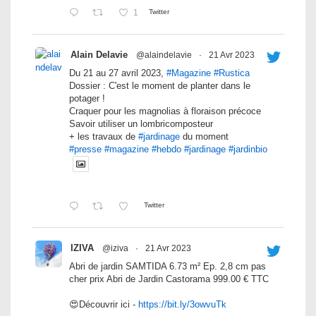
1
Twitter
Alain Delavie
@alaindelavie
·
21 Avr 2023
Du 21 au 27 avril 2023,
#Magazine
#Rustica
Dossier : C'est le moment de planter dans le
potager !
Craquer pour les magnolias à floraison précoce
Savoir utiliser un lombricomposteur
+ les travaux de
#jardinage
du moment
#presse
#magazine
#hebdo
#jardinage
#jardinbio
Twitter
IZIVA
@iziva
·
21 Avr 2023
Abri de jardin SAMTIDA 6.73 m² Ep. 2,8 cm pas
cher prix Abri de Jardin Castorama 999.00 € TTC
😍Découvrir ici -
https://bit.ly/3owvuTk