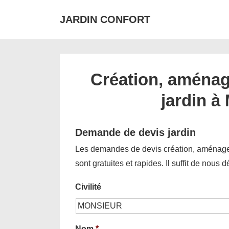
↓
JARDIN CONFORT
passer
au
contenu
principal
Création, aménag
jardin à
Demande de devis jardin
Les demandes de devis création, aménagem
sont gratuites et rapides. Il suffit de nous 
Civilité
Nom
*