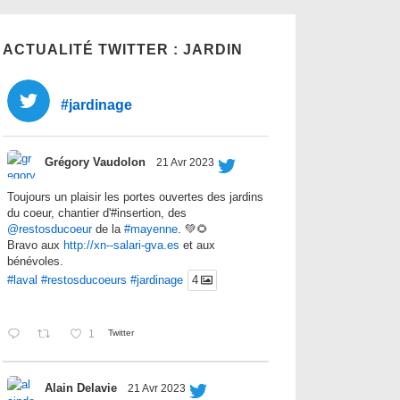
ACTUALITÉ TWITTER : JARDIN
#jardinage
Grégory Vaudolon
21 Avr 2023
Toujours un plaisir les portes ouvertes des jardins
du coeur, chantier d'#insertion, des
@restosducoeur
de la
#mayenne
. 💚🌻
Bravo aux
http://xn--salari-gva.es
et aux
bénévoles.
#laval
#restosducoeurs
#jardinage
4
1
Twitter
Alain Delavie
21 Avr 2023