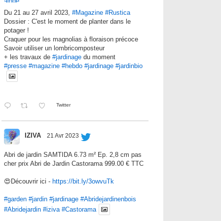
Du 21 au 27 avril 2023,
#Magazine
#Rustica
Dossier : C'est le moment de planter dans le
potager !
Craquer pour les magnolias à floraison précoce
Savoir utiliser un lombricomposteur
+ les travaux de
#jardinage
du moment
#presse
#magazine
#hebdo
#jardinage
#jardinbio
Twitter
IZIVA
21 Avr 2023
Abri de jardin SAMTIDA 6.73 m² Ep. 2,8 cm pas
cher prix Abri de Jardin Castorama 999.00 € TTC
😍Découvrir ici -
https://bit.ly/3owvuTk
#garden
#jardin
#jardinage
#Abridejardinenbois
#Abridejardin
#iziva
#Castorama