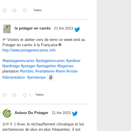
Twitter
le potager en carrés
21 Avr 2023
🌱 Visites et atelier vers de terre ce week-end au
Potager en carrés à la Française 🌐
http://www.potagerencarres.info
#lepotagerencarres
#potagerencarres
#jardiner
#jardinage
#potager
#potagerbio
#legumes
plantation
#lombric
#verdeterre
#terre
#visite
#alimentation
#printemps
1
Twitter
Autour Du Potager
21 Avr 2023
1/🌱🚿💧Avec le réchauffement climatique et les
sécheresses de plus en plus fréquentes, il est