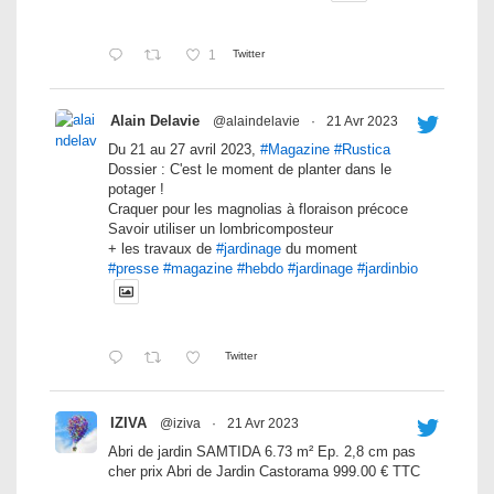
1
Twitter
Alain Delavie
@alaindelavie
·
21 Avr 2023
Du 21 au 27 avril 2023,
#Magazine
#Rustica
Dossier : C'est le moment de planter dans le
potager !
Craquer pour les magnolias à floraison précoce
Savoir utiliser un lombricomposteur
+ les travaux de
#jardinage
du moment
#presse
#magazine
#hebdo
#jardinage
#jardinbio
Twitter
IZIVA
@iziva
·
21 Avr 2023
Abri de jardin SAMTIDA 6.73 m² Ep. 2,8 cm pas
cher prix Abri de Jardin Castorama 999.00 € TTC