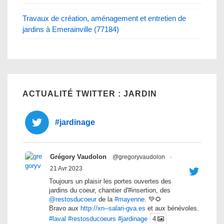
Travaux de création, aménagement et entretien de
jardins à Emerainville (77184)
ACTUALITÉ TWITTER : JARDIN
#jardinage
Grégory Vaudolon
@gregoryvaudolon
·
21 Avr 2023
Toujours un plaisir les portes ouvertes des
jardins du coeur, chantier d'#insertion, des
@restosducoeur
de la
#mayenne
. 💚🌻
Bravo aux
http://xn--salari-gva.es
et aux bénévoles.
#laval
#restosducoeurs
#jardinage
4