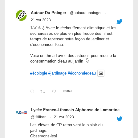
Autour Du Potager
@autourdupotager
·
21 Avr 2023
1/🌱🚿💧Avec le réchauffement climatique et les
sécheresses de plus en plus fréquentes, il est
temps de repenser notre façon de jardiner et
d'économiser l'eau.
Voici un thread avec des astuces pour réduire la
consommation d'eau au jardin !👇
#écologie
#jardinage
#économiedeau
Twitter
Lycée Franco-Libanais Alphonse de Lamartine
@lfltliban
·
21 Avr 2023
Les élèves de CP retrouvent le plaisir du
jardinage.
Observons-les!