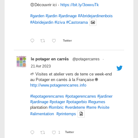
😍Découvrir ici -
https://bit.ly/3owvuTk
#garden
#jardin
#jardinage
#Abridejardinenbois
#Abridejardin
#iziva
#Castorama
Twitter
le potager en carrés
@potagercarres
·
21 Avr 2023
🌱 Visites et atelier vers de terre ce week-end
au Potager en carrés à la Française 🌐
http://www.potagerencarres.info
#lepotagerencarres
#potagerencarres
#jardiner
#jardinage
#potager
#potagerbio
#legumes
plantation
#lombric
#verdeterre
#terre
#visite
#alimentation
#printemps
1
Twitter