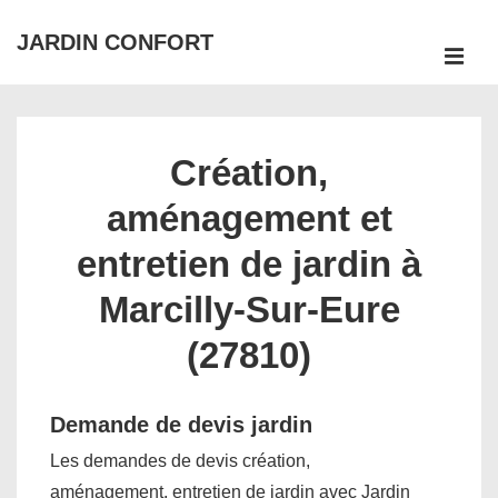
↓
JARDIN CONFORT
passer
ME
au
Main
contenu
Navigation
principal
Création,
aménagement et
entretien de jardin à
Marcilly-Sur-Eure
(27810)
Demande de devis jardin
Les demandes de devis création,
aménagement, entretien de jardin avec Jardin