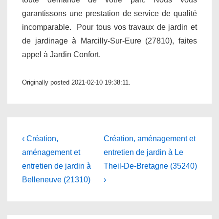
garantissons une prestation de service de qualité
incomparable. Pour tous vos travaux de jardin et
de jardinage à Marcilly-Sur-Eure (27810), faites
appel à Jardin Confort.
Originally posted 2021-02-10 19:38:11.
Navigation
Previous
Next
‹ Création,
Création, aménagement et
Post
Post
de
aménagement et
entretien de jardin à Le
is
is
entretien de jardin à
Theil-De-Bretagne (35240)
l’article
Belleneuve (21310)
›