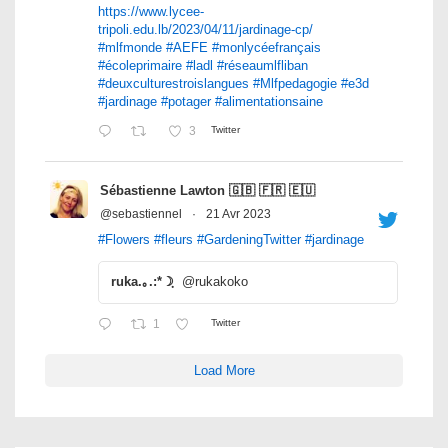
https://www.lycee-
tripoli.edu.lb/2023/04/11/jardinage-cp/
#mlfmonde
#AEFE
#monlycéefrançais
#écoleprimaire
#ladl
#réseaumlfliban
#deuxculturestroislangues
#Mlfpedagogie
#e3d
#jardinage
#potager
#alimentationsaine
3
Twitter
Sébastienne Lawton 🇬🇧 🇫🇷 🇪🇺
@sebastiennel
·
21 Avr 2023
#Flowers
#fleurs
#GardeningTwitter
#jardinage
ruka.｡.:*☽ฺ
@rukakoko
1
Twitter
Load More