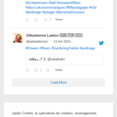
#écoleprimaire
#ladl
#réseaumlfliban
#deuxculturestroislangues
#Mlfpedagogie
#e3d
#jardinage
#potager
#alimentationsaine
3
Twitter
Sébastienne Lawton 🇬🇧 🇫🇷 🇪🇺
@sebastiennel
·
21 Avr 2023
#Flowers
#fleurs
#GardeningTwitter
#jardinage
ruka.｡.:*☽ฺ
@rukakoko
1
Twitter
Load More
Jardin Confort, le spécialiste de création, aménagement,