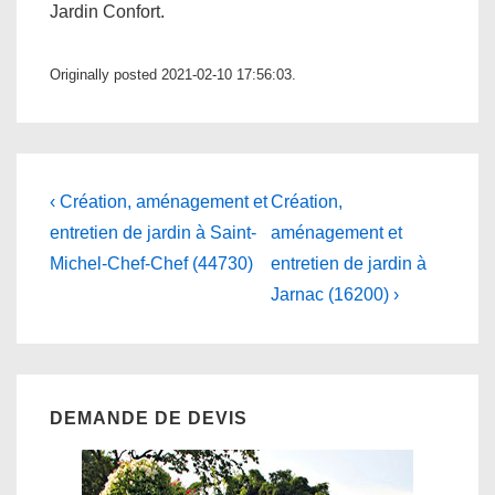
Jardin Confort.
Originally posted 2021-02-10 17:56:03.
Navigation
Previous
Next
‹ Création, aménagement et
Création,
Post
Post
de
entretien de jardin à Saint-
aménagement et
is
is
Michel-Chef-Chef (44730)
entretien de jardin à
l’article
Jarnac (16200) ›
DEMANDE DE DEVIS