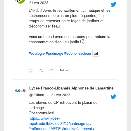
21 Avr 2023
1/🌱🚿💧Avec le réchauffement climatique et les
sécheresses de plus en plus fréquentes, il est
temps de repenser notre façon de jardiner et
d'économiser l'eau.
Voici un thread avec des astuces pour réduire la
consommation d'eau au jardin !👇
#écologie
#jardinage
#économiedeau
Twitter
Lycée Franco-Libanais Alphonse de Lamartine
@lfltliban
·
21 Avr 2023
Les élèves de CP retrouvent le plaisir du
jardinage.
Observons-les!
https://www.lycee-
tripoli.edu.lb/2023/04/11/jardinage-cp/
#mlfmonde
#AEFE
#monlycéefrançais