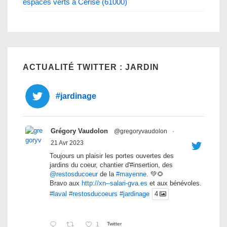
espaces verts à Cerise (61000)
ACTUALITÉ TWITTER : JARDIN
#jardinage
Grégory Vaudolon
@gregoryvaudolon
·
21 Avr 2023
Toujours un plaisir les portes ouvertes des
jardins du coeur, chantier d'#insertion, des
@restosducoeur
de la
#mayenne
. 💚🌻
Bravo aux
http://xn--salari-gva.es
et aux bénévoles.
#laval
#restosducoeurs
#jardinage
4
1
Twitter