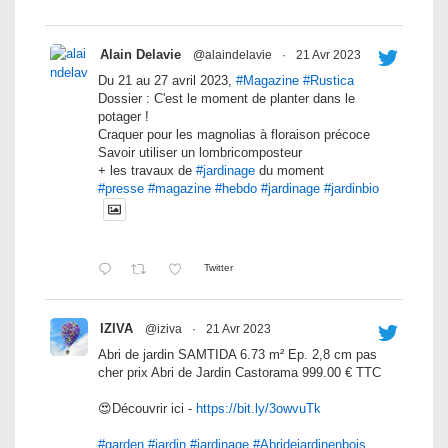
Alain Delavie
@alaindelavie
·
21 Avr 2023
Du 21 au 27 avril 2023,
#Magazine
#Rustica
Dossier : C'est le moment de planter dans le
potager !
Craquer pour les magnolias à floraison précoce
Savoir utiliser un lombricomposteur
+ les travaux de
#jardinage
du moment
#presse
#magazine
#hebdo
#jardinage
#jardinbio
Twitter
IZIVA
@iziva
·
21 Avr 2023
Abri de jardin SAMTIDA 6.73 m² Ep. 2,8 cm pas
cher prix Abri de Jardin Castorama 999.00 € TTC
😍Découvrir ici -
https://bit.ly/3owvuTk
#garden
#jardin
#jardinage
#Abridejardinenbois