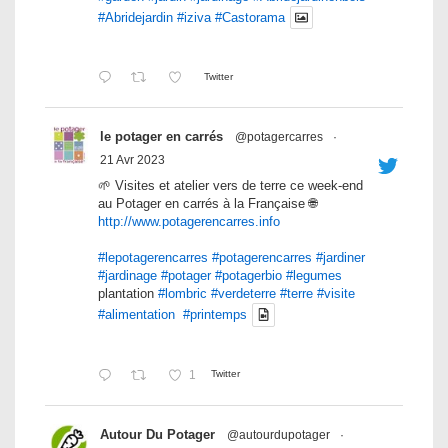
#Abridejardin
#iziva
#Castorama
Twitter
le potager en carrés
@potagercarres
·
21 Avr 2023
🌱 Visites et atelier vers de terre ce week-end
au Potager en carrés à la Française 🌐
http://www.potagerencarres.info
#lepotagerencarres
#potagerencarres
#jardiner
#jardinage
#potager
#potagerbio
#legumes
plantation
#lombric
#verdeterre
#terre
#visite
#alimentation
#printemps
1
Twitter
Autour Du Potager
@autourdupotager
·