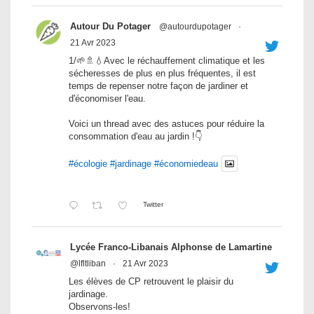
Autour Du Potager
@autourdupotager
·
21 Avr 2023
1/🌱🚿💧Avec le réchauffement climatique et les
sécheresses de plus en plus fréquentes, il est
temps de repenser notre façon de jardiner et
d'économiser l'eau.
Voici un thread avec des astuces pour réduire la
consommation d'eau au jardin !👇
#écologie
#jardinage
#économiedeau
Twitter
Lycée Franco-Libanais Alphonse de Lamartine
@lfltliban
·
21 Avr 2023
Les élèves de CP retrouvent le plaisir du
jardinage.
Observons-les!