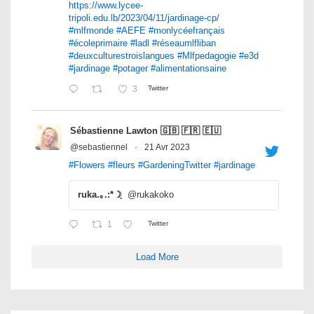
https://www.lycee-
tripoli.edu.lb/2023/04/11/jardinage-cp/
#mlfmonde
#AEFE
#monlycéefrançais
#écoleprimaire
#ladl
#réseaumlfliban
#deuxculturestroislangues
#Mlfpedagogie
#e3d
#jardinage
#potager
#alimentationsaine
3
Twitter
Sébastienne Lawton 🇬🇧 🇫🇷 🇪🇺
@sebastiennel
·
21 Avr 2023
#Flowers
#fleurs
#GardeningTwitter
#jardinage
ruka.｡.:*☽ฺ
@rukakoko
1
Twitter
Load More