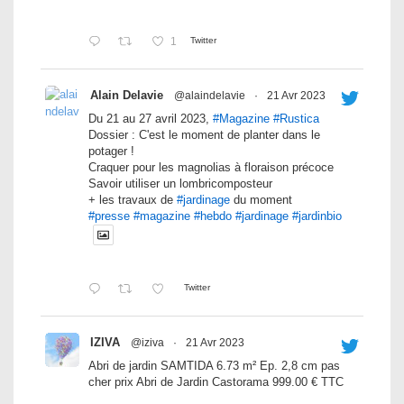
1
Twitter
Alain Delavie
@alaindelavie
·
21 Avr 2023
Du 21 au 27 avril 2023,
#Magazine
#Rustica
Dossier : C'est le moment de planter dans le
potager !
Craquer pour les magnolias à floraison précoce
Savoir utiliser un lombricomposteur
+ les travaux de
#jardinage
du moment
#presse
#magazine
#hebdo
#jardinage
#jardinbio
Twitter
IZIVA
@iziva
·
21 Avr 2023
Abri de jardin SAMTIDA 6.73 m² Ep. 2,8 cm pas
cher prix Abri de Jardin Castorama 999.00 € TTC