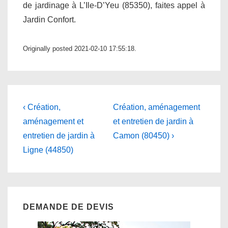
de jardinage à L’Ile-D’Yeu (85350), faites appel à
Jardin Confort.
Originally posted 2021-02-10 17:55:18.
Navigation
Previous
Next
‹ Création,
Création, aménagement
Post
Post
de
aménagement et
et entretien de jardin à
is
is
entretien de jardin à
Camon (80450) ›
l’article
Ligne (44850)
DEMANDE DE DEVIS