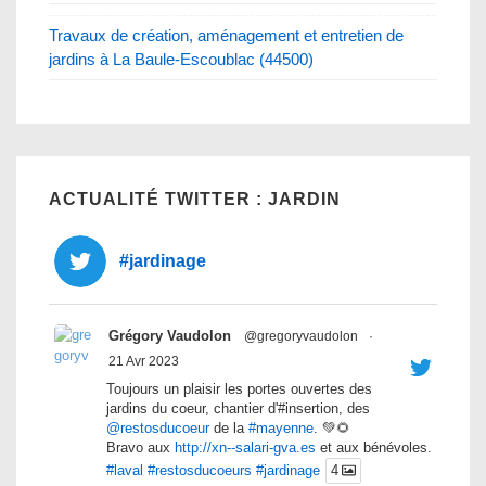
Travaux de création, aménagement et entretien de
jardins à La Baule-Escoublac (44500)
ACTUALITÉ TWITTER : JARDIN
#jardinage
Grégory Vaudolon
@gregoryvaudolon
·
21 Avr 2023
Toujours un plaisir les portes ouvertes des
jardins du coeur, chantier d'#insertion, des
@restosducoeur
de la
#mayenne
. 💚🌻
Bravo aux
http://xn--salari-gva.es
et aux bénévoles.
#laval
#restosducoeurs
#jardinage
4