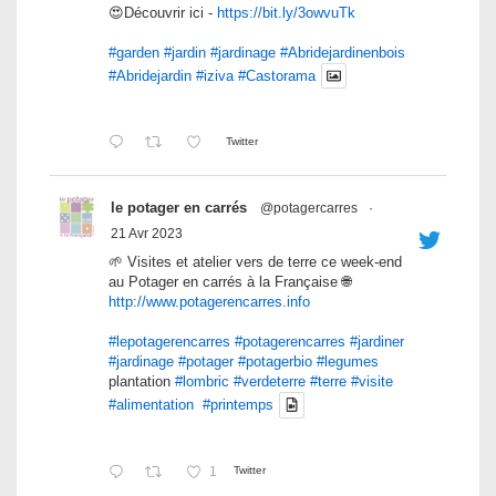
😍Découvrir ici -
https://bit.ly/3owvuTk
#garden
#jardin
#jardinage
#Abridejardinenbois
#Abridejardin
#iziva
#Castorama
Twitter
le potager en carrés
@potagercarres
·
21 Avr 2023
🌱 Visites et atelier vers de terre ce week-end
au Potager en carrés à la Française 🌐
http://www.potagerencarres.info
#lepotagerencarres
#potagerencarres
#jardiner
#jardinage
#potager
#potagerbio
#legumes
plantation
#lombric
#verdeterre
#terre
#visite
#alimentation
#printemps
1
Twitter