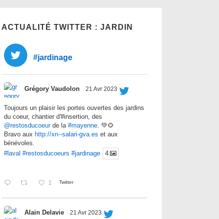
ACTUALITÉ TWITTER : JARDIN
#jardinage
Grégory Vaudolon
21 Avr 2023
Toujours un plaisir les portes ouvertes des jardins
du coeur, chantier d'#insertion, des
@restosducoeur
de la
#mayenne
. 💚🌻
Bravo aux
http://xn--salari-gva.es
et aux
bénévoles.
#laval
#restosducoeurs
#jardinage
4
1
Twitter
Alain Delavie
21 Avr 2023