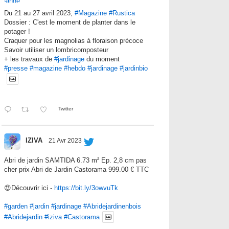
Du 21 au 27 avril 2023,
#Magazine
#Rustica
Dossier : C'est le moment de planter dans le
potager !
Craquer pour les magnolias à floraison précoce
Savoir utiliser un lombricomposteur
+ les travaux de
#jardinage
du moment
#presse
#magazine
#hebdo
#jardinage
#jardinbio
Twitter
IZIVA
21 Avr 2023
Abri de jardin SAMTIDA 6.73 m² Ep. 2,8 cm pas
cher prix Abri de Jardin Castorama 999.00 € TTC
😍Découvrir ici -
https://bit.ly/3owvuTk
#garden
#jardin
#jardinage
#Abridejardinenbois
#Abridejardin
#iziva
#Castorama