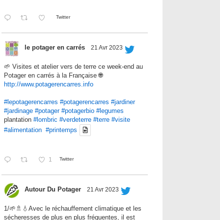
Twitter
le potager en carrés
21 Avr 2023
🌱 Visites et atelier vers de terre ce week-end au
Potager en carrés à la Française 🌐
http://www.potagerencarres.info
#lepotagerencarres
#potagerencarres
#jardiner
#jardinage
#potager
#potagerbio
#legumes
plantation
#lombric
#verdeterre
#terre
#visite
#alimentation
#printemps
1
Twitter
Autour Du Potager
21 Avr 2023
1/🌱🚿💧Avec le réchauffement climatique et les
sécheresses de plus en plus fréquentes, il est