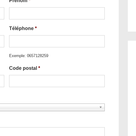
Prénom
*
Téléphone
*
Exemple: 0657128259
Code postal
*