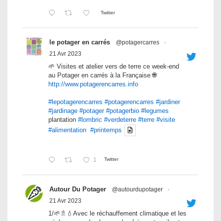
Twitter
le potager en carrés
@potagercarres
·
21 Avr 2023
🌱 Visites et atelier vers de terre ce week-end
au Potager en carrés à la Française 🌐
http://www.potagerencarres.info
#lepotagerencarres
#potagerencarres
#jardiner
#jardinage
#potager
#potagerbio
#legumes
plantation
#lombric
#verdeterre
#terre
#visite
#alimentation
#printemps
1
Twitter
Autour Du Potager
@autourdupotager
·
21 Avr 2023
1/🌱🚿💧Avec le réchauffement climatique et les