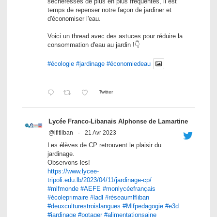
sécheresses de plus en plus fréquentes, il est
temps de repenser notre façon de jardiner et
d'économiser l'eau.
Voici un thread avec des astuces pour réduire la
consommation d'eau au jardin !👇
#écologie
#jardinage
#économiedeau
Twitter
Lycée Franco-Libanais Alphonse de Lamartine
@lfltliban
·
21 Avr 2023
Les élèves de CP retrouvent le plaisir du
jardinage.
Observons-les!
https://www.lycee-
tripoli.edu.lb/2023/04/11/jardinage-cp/
#mlfmonde
#AEFE
#monlycéefrançais
#écoleprimaire
#ladl
#réseaumlfliban
#deuxculturestroislangues
#Mlfpedagogie
#e3d
#jardinage
#potager
#alimentationsaine