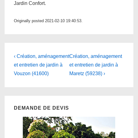
Jardin Confort.
Originally posted 2021-02-10 19:40:53.
Navigation
Previous
Next
‹ Création, aménagement
Création, aménagement
Post
Post
de
et entretien de jardin à
et entretien de jardin à
is
is
Vouzon (41600)
Maretz (59238) ›
l’article
DEMANDE DE DEVIS