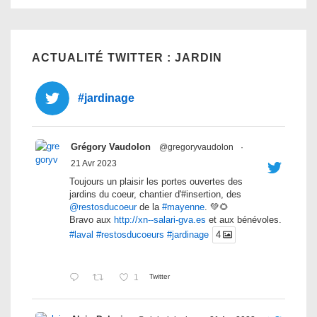
ACTUALITÉ TWITTER : JARDIN
#jardinage
Grégory Vaudolon
@gregoryvaudolon
·
21 Avr 2023
Toujours un plaisir les portes ouvertes des
jardins du coeur, chantier d'#insertion, des
@restosducoeur
de la
#mayenne
. 💚🌻
Bravo aux
http://xn--salari-gva.es
et aux bénévoles.
#laval
#restosducoeurs
#jardinage
4
1
Twitter