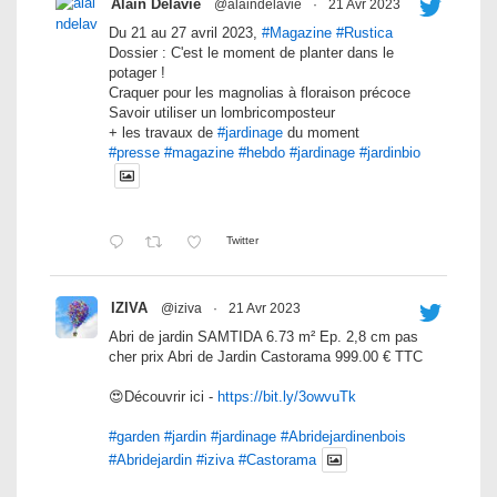
Alain Delavie
@alaindelavie
·
21 Avr 2023
Du 21 au 27 avril 2023,
#Magazine
#Rustica
Dossier : C'est le moment de planter dans le
potager !
Craquer pour les magnolias à floraison précoce
Savoir utiliser un lombricomposteur
+ les travaux de
#jardinage
du moment
#presse
#magazine
#hebdo
#jardinage
#jardinbio
Twitter
IZIVA
@iziva
·
21 Avr 2023
Abri de jardin SAMTIDA 6.73 m² Ep. 2,8 cm pas
cher prix Abri de Jardin Castorama 999.00 € TTC
😍Découvrir ici -
https://bit.ly/3owvuTk
#garden
#jardin
#jardinage
#Abridejardinenbois
#Abridejardin
#iziva
#Castorama