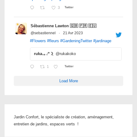
3
Twitter
Sébastienne Lawton 🇬🇧 🇫🇷 🇪🇺
@sebastiennel
·
21 Avr 2023
#Flowers
#fleurs
#GardeningTwitter
#jardinage
ruka.｡.:*☽ฺ
@rukakoko
1
Twitter
Load More
Jardin Confort, le spécialiste de création, aménagement,
entretien de jardins, espaces verts !