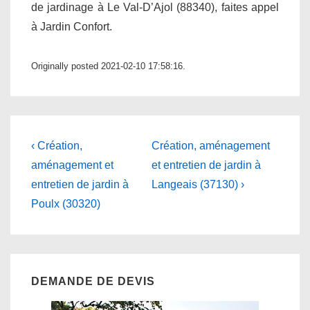
de jardinage à Le Val-D’Ajol (88340), faites appel
à Jardin Confort.
Originally posted 2021-02-10 17:58:16.
Navigation
Previous
Next
‹ Création,
Création, aménagement
Post
Post
de
aménagement et
et entretien de jardin à
is
is
entretien de jardin à
Langeais (37130) ›
l’article
Poulx (30320)
DEMANDE DE DEVIS