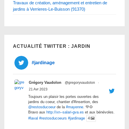
Travaux de création, aménagement et entretien de
jardins à Verrieres-Le-Buisson (91370)
ACTUALITÉ TWITTER : JARDIN
#jardinage
Grégory Vaudolon
@gregoryvaudolon
·
21 Avr 2023
Toujours un plaisir les portes ouvertes des
jardins du coeur, chantier d'#insertion, des
@restosducoeur
de la
#mayenne
. 💚🌻
Bravo aux
http://xn--salari-gva.es
et aux bénévoles.
#laval
#restosducoeurs
#jardinage
4