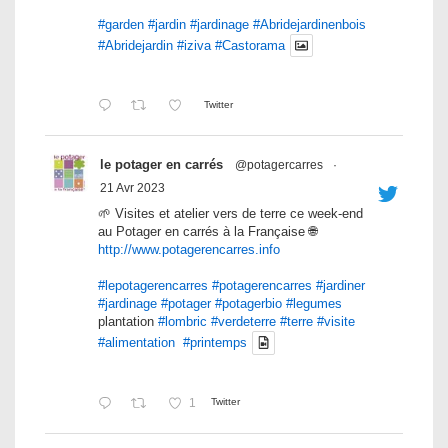
#garden
#jardin
#jardinage
#Abridejardinenbois
#Abridejardin
#iziva
#Castorama
Twitter
le potager en carrés
@potagercarres
·
21 Avr 2023
🌱 Visites et atelier vers de terre ce week-end
au Potager en carrés à la Française 🌐
http://www.potagerencarres.info
#lepotagerencarres
#potagerencarres
#jardiner
#jardinage
#potager
#potagerbio
#legumes
plantation
#lombric
#verdeterre
#terre
#visite
#alimentation
#printemps
1
Twitter