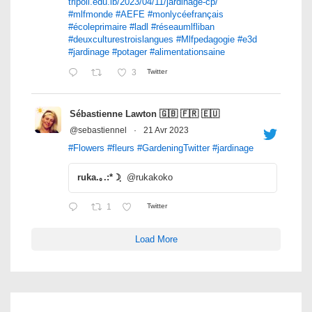
tripoli.edu.lb/2023/04/11/jardinage-cp/
#mlfmonde
#AEFE
#monlycéefrançais
#écoleprimaire
#ladl
#réseaumlfliban
#deuxculturestroislangues
#Mlfpedagogie
#e3d
#jardinage
#potager
#alimentationsaine
3
Twitter
Sébastienne Lawton 🇬🇧 🇫🇷 🇪🇺
@sebastiennel
·
21 Avr 2023
#Flowers
#fleurs
#GardeningTwitter
#jardinage
ruka.｡.:*☽ฺ
@rukakoko
1
Twitter
Load More