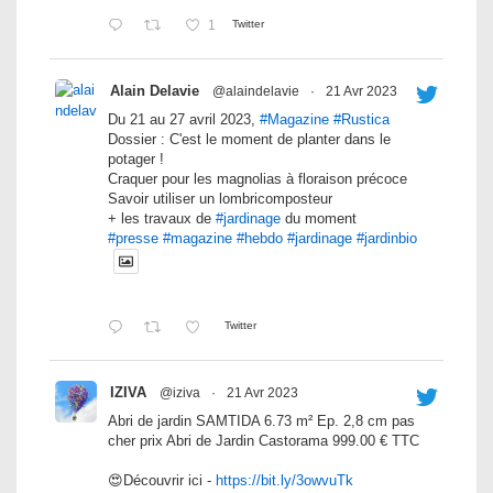
1
Twitter
Alain Delavie
@alaindelavie
·
21 Avr 2023
Du 21 au 27 avril 2023,
#Magazine
#Rustica
Dossier : C'est le moment de planter dans le
potager !
Craquer pour les magnolias à floraison précoce
Savoir utiliser un lombricomposteur
+ les travaux de
#jardinage
du moment
#presse
#magazine
#hebdo
#jardinage
#jardinbio
Twitter
IZIVA
@iziva
·
21 Avr 2023
Abri de jardin SAMTIDA 6.73 m² Ep. 2,8 cm pas
cher prix Abri de Jardin Castorama 999.00 € TTC
😍Découvrir ici -
https://bit.ly/3owvuTk