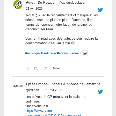
Autour Du Potager
@autourdupotager
·
21 Avr 2023
1/🌱🚿💧Avec le réchauffement climatique et les
sécheresses de plus en plus fréquentes, il est
temps de repenser notre façon de jardiner et
d'économiser l'eau.
Voici un thread avec des astuces pour réduire la
consommation d'eau au jardin !👇
#écologie
#jardinage
#économiedeau
Twitter
Lycée Franco-Libanais Alphonse de Lamartine
@lfltliban
·
21 Avr 2023
Les élèves de CP retrouvent le plaisir du
jardinage.
Observons-les!
https://www.lycee-
tripoli.edu.lb/2023/04/11/jardinage-cp/