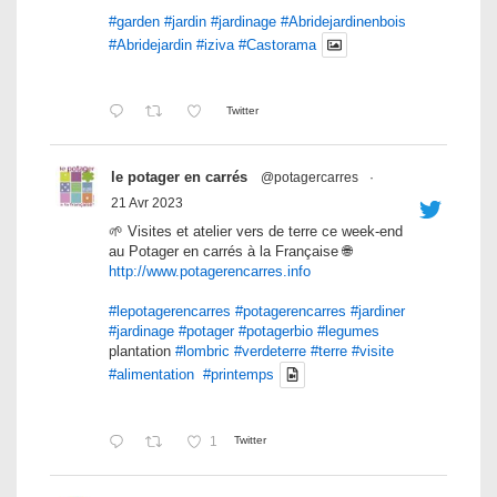
#garden
#jardin
#jardinage
#Abridejardinenbois
#Abridejardin
#iziva
#Castorama
Twitter
le potager en carrés
@potagercarres
·
21 Avr 2023
🌱 Visites et atelier vers de terre ce week-end
au Potager en carrés à la Française 🌐
http://www.potagerencarres.info
#lepotagerencarres
#potagerencarres
#jardiner
#jardinage
#potager
#potagerbio
#legumes
plantation
#lombric
#verdeterre
#terre
#visite
#alimentation
#printemps
1
Twitter