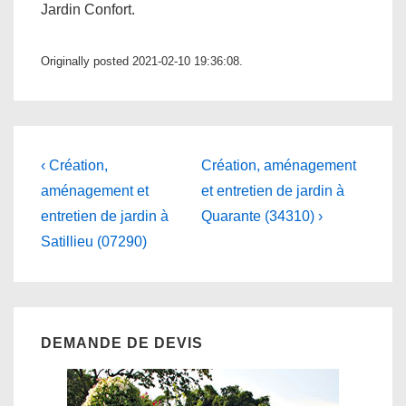
Jardin Confort.
Originally posted 2021-02-10 19:36:08.
Navigation
Previous
Next
‹ Création,
Création, aménagement
Post
Post
de
aménagement et
et entretien de jardin à
is
is
entretien de jardin à
Quarante (34310) ›
l’article
Satillieu (07290)
DEMANDE DE DEVIS