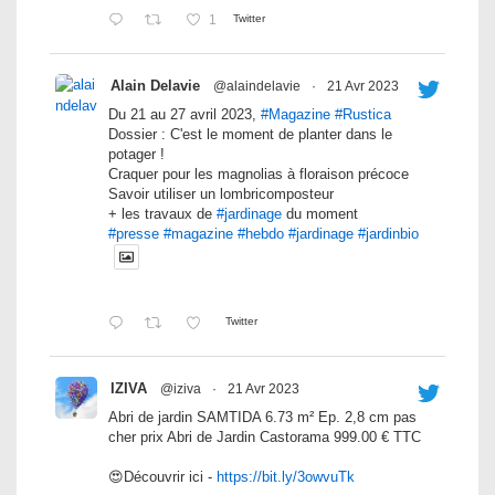
1
Twitter
Alain Delavie
@alaindelavie
·
21 Avr 2023
Du 21 au 27 avril 2023,
#Magazine
#Rustica
Dossier : C'est le moment de planter dans le
potager !
Craquer pour les magnolias à floraison précoce
Savoir utiliser un lombricomposteur
+ les travaux de
#jardinage
du moment
#presse
#magazine
#hebdo
#jardinage
#jardinbio
Twitter
IZIVA
@iziva
·
21 Avr 2023
Abri de jardin SAMTIDA 6.73 m² Ep. 2,8 cm pas
cher prix Abri de Jardin Castorama 999.00 € TTC
😍Découvrir ici -
https://bit.ly/3owvuTk