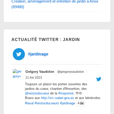
Création, aménagement et entretien de jardin à Anse
(69480)
ACTUALITÉ TWITTER : JARDIN
#jardinage
Grégory Vaudolon
@gregoryvaudolon
·
21 Avr 2023
Toujours un plaisir les portes ouvertes des
jardins du coeur, chantier d'#insertion, des
@restosducoeur
de la
#mayenne
. 💚🌻
Bravo aux
http://xn--salari-gva.es
et aux bénévoles.
#laval
#restosducoeurs
#jardinage
4