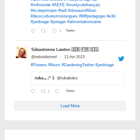
#mlfmonde
#AEFE
#monlycéefrançais
#écoleprimaire
#ladl
#réseaumlfliban
#deuxculturestroislangues
#Mlfpedagogie
#e3d
#jardinage
#potager
#alimentationsaine
3
Twitter
Sébastienne Lawton 🇬🇧 🇫🇷 🇪🇺
@sebastiennel
·
21 Avr 2023
#Flowers
#fleurs
#GardeningTwitter
#jardinage
ruka.｡.:*☽ฺ
@rukakoko
1
Twitter
Load More