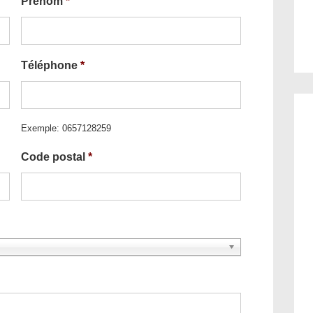
Prénom
*
Téléphone
*
Exemple: 0657128259
Code postal
*