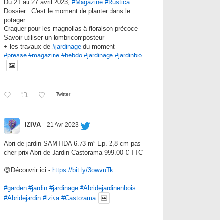
Du 21 au 27 avril 2023,
#Magazine
#Rustica
Dossier : C'est le moment de planter dans le
potager !
Craquer pour les magnolias à floraison précoce
Savoir utiliser un lombricomposteur
+ les travaux de
#jardinage
du moment
#presse
#magazine
#hebdo
#jardinage
#jardinbio
Twitter
IZIVA
21 Avr 2023
Abri de jardin SAMTIDA 6.73 m² Ep. 2,8 cm pas
cher prix Abri de Jardin Castorama 999.00 € TTC
😍Découvrir ici -
https://bit.ly/3owvuTk
#garden
#jardin
#jardinage
#Abridejardinenbois
#Abridejardin
#iziva
#Castorama