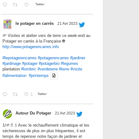
Twitter
le potager en carrés
21 Avr 2023
🌱 Visites et atelier vers de terre ce week-end au
Potager en carrés à la Française 🌐
http://www.potagerencarres.info
#lepotagerencarres
#potagerencarres
#jardiner
#jardinage
#potager
#potagerbio
#legumes
plantation
#lombric
#verdeterre
#terre
#visite
#alimentation
#printemps
1
Twitter
Autour Du Potager
21 Avr 2023
1/🌱🚿💧Avec le réchauffement climatique et les
sécheresses de plus en plus fréquentes, il est
temps de repenser notre façon de jardiner et