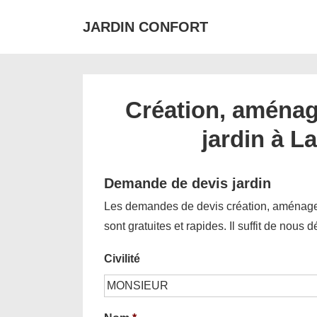
↓
JARDIN CONFORT
passer
au
contenu
principal
Création, aménag
jardin à L
Demande de devis jardin
Les demandes de devis création, aménagem
sont gratuites et rapides. Il suffit de nous 
Civilité