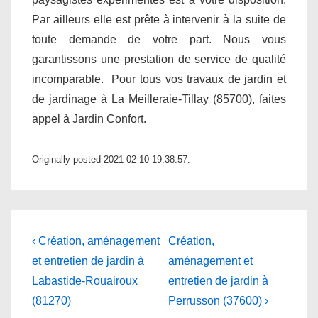
Par ailleurs elle est prête à intervenir à la suite de
toute demande de votre part. Nous vous
garantissons une prestation de service de qualité
incomparable. Pour tous vos travaux de jardin et
de jardinage à La Meilleraie-Tillay (85700), faites
appel à Jardin Confort.
Originally posted 2021-02-10 19:38:57.
Navigation
Previous
Next
‹ Création, aménagement
Création,
Post
Post
de
et entretien de jardin à
aménagement et
is
is
Labastide-Rouairoux
entretien de jardin à
l’article
(81270)
Perrusson (37600) ›