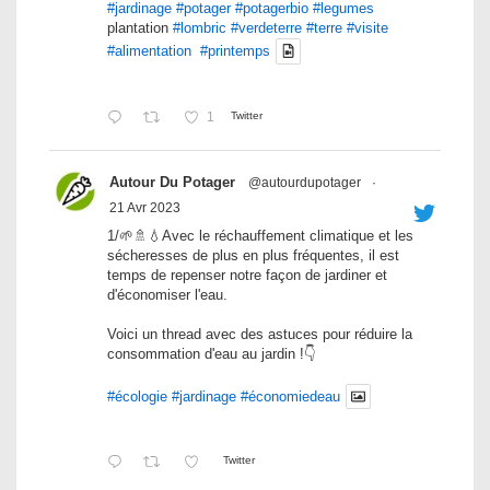
#jardinage
#potager
#potagerbio
#legumes
plantation
#lombric
#verdeterre
#terre
#visite
#alimentation
#printemps
1
Twitter
Autour Du Potager
@autourdupotager
·
21 Avr 2023
1/🌱🚿💧Avec le réchauffement climatique et les
sécheresses de plus en plus fréquentes, il est
temps de repenser notre façon de jardiner et
d'économiser l'eau.
Voici un thread avec des astuces pour réduire la
consommation d'eau au jardin !👇
#écologie
#jardinage
#économiedeau
Twitter