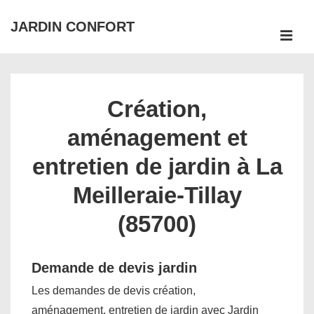
↓
JARDIN CONFORT
passer
ME
au
Main
contenu
Navigation
principal
Création,
aménagement et
entretien de jardin à La
Meilleraie-Tillay
(85700)
Demande de devis jardin
Les demandes de devis création,
aménagement, entretien de jardin avec Jardin