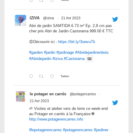
IZIVA
@iziva
·
21 Avr 2023
Abri de jardin SAMTIDA 6.73 m² Ep. 2,8 cm pas
cher prix Abri de Jardin Castorama 999.00 € TTC
😍Découvrir ici -
https://bit.ly/3owvuTk
#garden
#jardin
#jardinage
#Abridejardinenbois
#Abridejardin
#iziva
#Castorama
Twitter
le potager en carrés
@potagercarres
·
21 Avr 2023
🌱 Visites et atelier vers de terre ce week-end
au Potager en carrés à la Française 🌐
http://www.potagerencarres.info
#lepotagerencarres
#potagerencarres
#jardiner