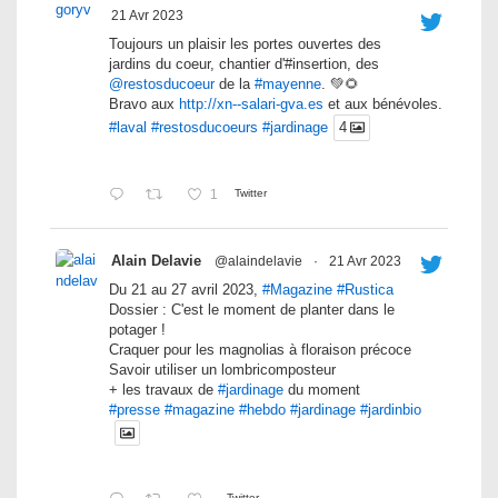
21 Avr 2023
Toujours un plaisir les portes ouvertes des
jardins du coeur, chantier d'#insertion, des
@restosducoeur
de la
#mayenne
. 💚🌻
Bravo aux
http://xn--salari-gva.es
et aux bénévoles.
#laval
#restosducoeurs
#jardinage
4
1
Twitter
Alain Delavie
@alaindelavie
·
21 Avr 2023
Du 21 au 27 avril 2023,
#Magazine
#Rustica
Dossier : C'est le moment de planter dans le
potager !
Craquer pour les magnolias à floraison précoce
Savoir utiliser un lombricomposteur
+ les travaux de
#jardinage
du moment
#presse
#magazine
#hebdo
#jardinage
#jardinbio
Twitter