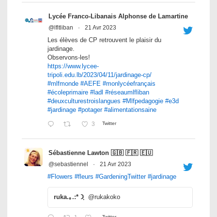
Lycée Franco-Libanais Alphonse de Lamartine
@lfltliban
·
21 Avr 2023
Les élèves de CP retrouvent le plaisir du
jardinage.
Observons-les!
https://www.lycee-
tripoli.edu.lb/2023/04/11/jardinage-cp/
#mlfmonde
#AEFE
#monlycéefrançais
#écoleprimaire
#ladl
#réseaumlfliban
#deuxculturestroislangues
#Mlfpedagogie
#e3d
#jardinage
#potager
#alimentationsaine
3
Twitter
Sébastienne Lawton 🇬🇧 🇫🇷 🇪🇺
@sebastiennel
·
21 Avr 2023
#Flowers
#fleurs
#GardeningTwitter
#jardinage
ruka.｡.:*☽ฺ
@rukakoko
Twitter