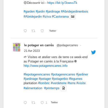
😍Découvrir ici -
https://bit.ly/3owvuTk
#garden
#jardin
#jardinage
#Abridejardinenbois
#Abridejardin
#iziva
#Castorama
Twitter
le potager en carrés
@potagercarres
·
21 Avr 2023
🌱 Visites et atelier vers de terre ce week-end
au Potager en carrés à la Française 🌐
http://www.potagerencarres.info
#lepotagerencarres
#potagerencarres
#jardiner
#jardinage
#potager
#potagerbio
#legumes
plantation
#lombric
#verdeterre
#terre
#visite
#alimentation
#printemps
1
Twitter