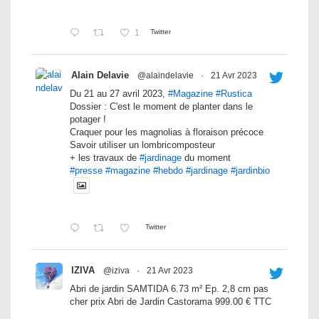
1
Twitter
Alain Delavie
@alaindelavie
·
21 Avr 2023
Du 21 au 27 avril 2023,
#Magazine
#Rustica
Dossier : C'est le moment de planter dans le
potager !
Craquer pour les magnolias à floraison précoce
Savoir utiliser un lombricomposteur
+ les travaux de
#jardinage
du moment
#presse
#magazine
#hebdo
#jardinage
#jardinbio
Twitter
IZIVA
@iziva
·
21 Avr 2023
Abri de jardin SAMTIDA 6.73 m² Ep. 2,8 cm pas
cher prix Abri de Jardin Castorama 999.00 € TTC