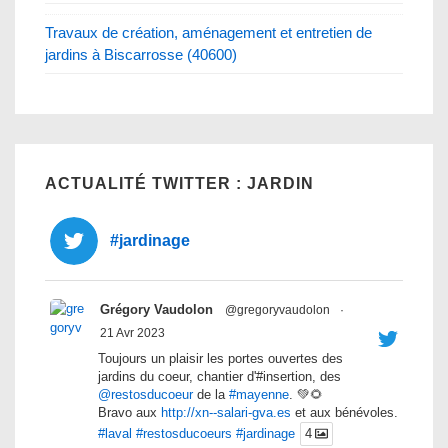
Travaux de création, aménagement et entretien de
jardins à Biscarrosse (40600)
ACTUALITÉ TWITTER : JARDIN
#jardinage
Grégory Vaudolon
@gregoryvaudolon
·
21 Avr 2023
Toujours un plaisir les portes ouvertes des
jardins du coeur, chantier d'#insertion, des
@restosducoeur
de la
#mayenne
. 💚🌻
Bravo aux
http://xn--salari-gva.es
et aux bénévoles.
#laval
#restosducoeurs
#jardinage
4