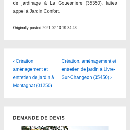
de jardinage à La Gouesniere (35350), faites
appel à Jardin Confort.
Originally posted 2021-02-10 19:34:43.
Navigation
Previous
Next
‹ Création,
Création, aménagement et
Post
Post
de
aménagement et
entretien de jardin à Livre-
is
is
entretien de jardin à
Sur-Changeon (35450) ›
l’article
Montagnat (01250)
DEMANDE DE DEVIS