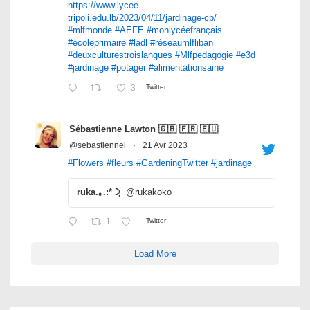
https://www.lycee-
tripoli.edu.lb/2023/04/11/jardinage-cp/
#mlfmonde
#AEFE
#monlycéefrançais
#écoleprimaire
#ladl
#réseaumlfliban
#deuxculturestroislangues
#Mlfpedagogie
#e3d
#jardinage
#potager
#alimentationsaine
3
Twitter
Sébastienne Lawton 🇬🇧 🇫🇷 🇪🇺
@sebastiennel
·
21 Avr 2023
#Flowers
#fleurs
#GardeningTwitter
#jardinage
ruka.｡.:*☽ฺ
@rukakoko
1
Twitter
Load More