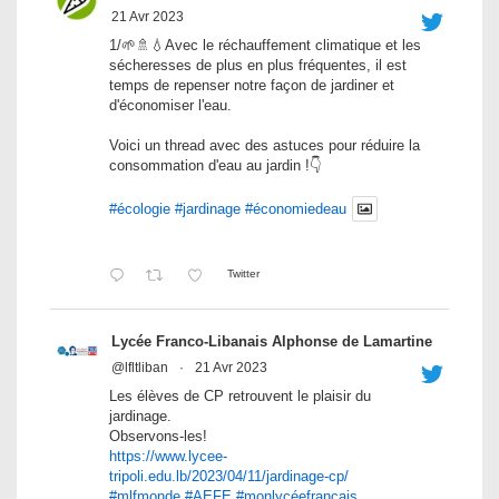
21 Avr 2023
1/🌱🚿💧Avec le réchauffement climatique et les
sécheresses de plus en plus fréquentes, il est
temps de repenser notre façon de jardiner et
d'économiser l'eau.
Voici un thread avec des astuces pour réduire la
consommation d'eau au jardin !👇
#écologie
#jardinage
#économiedeau
Twitter
Lycée Franco-Libanais Alphonse de Lamartine
@lfltliban
·
21 Avr 2023
Les élèves de CP retrouvent le plaisir du
jardinage.
Observons-les!
https://www.lycee-
tripoli.edu.lb/2023/04/11/jardinage-cp/
#mlfmonde
#AEFE
#monlycéefrançais