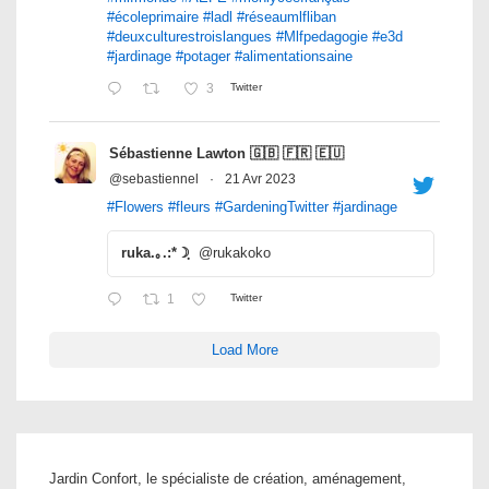
#écoleprimaire
#ladl
#réseaumlfliban
#deuxculturestroislangues
#Mlfpedagogie
#e3d
#jardinage
#potager
#alimentationsaine
3
Twitter
Sébastienne Lawton 🇬🇧 🇫🇷 🇪🇺
@sebastiennel
·
21 Avr 2023
#Flowers
#fleurs
#GardeningTwitter
#jardinage
ruka.｡.:*☽ฺ
@rukakoko
1
Twitter
Load More
Jardin Confort, le spécialiste de création, aménagement,