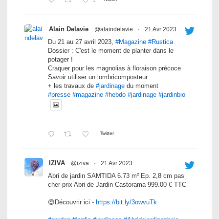
Alain Delavie
@alaindelavie
·
21 Avr 2023
Du 21 au 27 avril 2023,
#Magazine
#Rustica
Dossier : C'est le moment de planter dans le
potager !
Craquer pour les magnolias à floraison précoce
Savoir utiliser un lombricomposteur
+ les travaux de
#jardinage
du moment
#presse
#magazine
#hebdo
#jardinage
#jardinbio
Twitter
IZIVA
@iziva
·
21 Avr 2023
Abri de jardin SAMTIDA 6.73 m² Ep. 2,8 cm pas
cher prix Abri de Jardin Castorama 999.00 € TTC
😍Découvrir ici -
https://bit.ly/3owvuTk