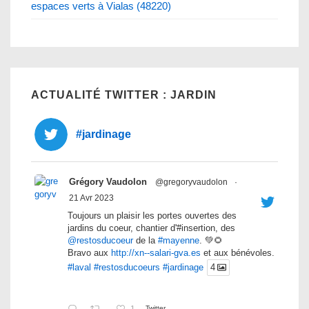
espaces verts à Vialas (48220)
ACTUALITÉ TWITTER : JARDIN
#jardinage
Grégory Vaudolon
@gregoryvaudolon
·
21 Avr 2023
Toujours un plaisir les portes ouvertes des
jardins du coeur, chantier d'#insertion, des
@restosducoeur
de la
#mayenne
. 💚🌻
Bravo aux
http://xn--salari-gva.es
et aux bénévoles.
#laval
#restosducoeurs
#jardinage
4
1
Twitter