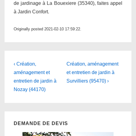
de jardinage à La Bouexiere (35340), faites appel
à Jardin Confort.
Originally posted 2021-02-10 17:59:22.
Navigation
Previous
Next
‹ Création,
Création, aménagement
Post
Post
de
aménagement et
et entretien de jardin à
is
is
entretien de jardin à
Survilliers (95470) ›
l’article
Nozay (44170)
DEMANDE DE DEVIS