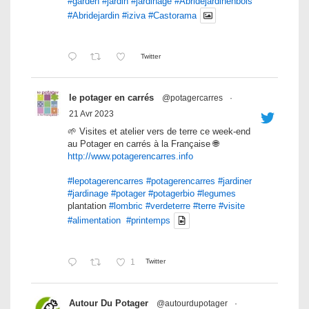
#garden
#jardin
#jardinage
#Abridejardinenbois
#Abridejardin
#iziva
#Castorama
Twitter
le potager en carrés
@potagercarres
·
21 Avr 2023
🌱 Visites et atelier vers de terre ce week-end
au Potager en carrés à la Française 🌐
http://www.potagerencarres.info
#lepotagerencarres
#potagerencarres
#jardiner
#jardinage
#potager
#potagerbio
#legumes
plantation
#lombric
#verdeterre
#terre
#visite
#alimentation
#printemps
1
Twitter
Autour Du Potager
@autourdupotager
·