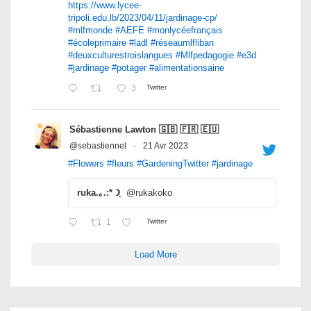
https://www.lycee-
tripoli.edu.lb/2023/04/11/jardinage-cp/
#mlfmonde
#AEFE
#monlycéefrançais
#écoleprimaire
#ladl
#réseaumlfliban
#deuxculturestroislangues
#Mlfpedagogie
#e3d
#jardinage
#potager
#alimentationsaine
3
Twitter
Sébastienne Lawton 🇬🇧 🇫🇷 🇪🇺
@sebastiennel
·
21 Avr 2023
#Flowers
#fleurs
#GardeningTwitter
#jardinage
ruka.｡.:*☽ฺ
@rukakoko
1
Twitter
Load More