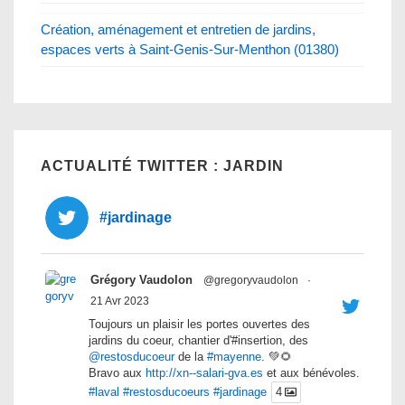
Création, aménagement et entretien de jardins,
espaces verts à Saint-Genis-Sur-Menthon (01380)
ACTUALITÉ TWITTER : JARDIN
#jardinage
Grégory Vaudolon
@gregoryvaudolon
·
21 Avr 2023
Toujours un plaisir les portes ouvertes des
jardins du coeur, chantier d'#insertion, des
@restosducoeur
de la
#mayenne
. 💚🌻
Bravo aux
http://xn--salari-gva.es
et aux bénévoles.
#laval
#restosducoeurs
#jardinage
4