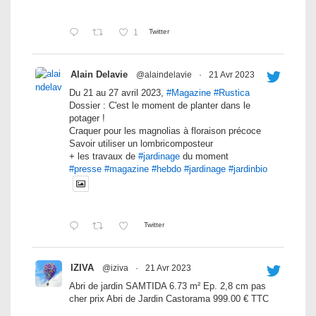
1
Twitter
Alain Delavie
@alaindelavie
·
21 Avr 2023
Du 21 au 27 avril 2023,
#Magazine
#Rustica
Dossier : C'est le moment de planter dans le
potager !
Craquer pour les magnolias à floraison précoce
Savoir utiliser un lombricomposteur
+ les travaux de
#jardinage
du moment
#presse
#magazine
#hebdo
#jardinage
#jardinbio
Twitter
IZIVA
@iziva
·
21 Avr 2023
Abri de jardin SAMTIDA 6.73 m² Ep. 2,8 cm pas
cher prix Abri de Jardin Castorama 999.00 € TTC