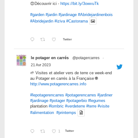
😍Découvrir ici -
https://bit.ly/3owvuTk
#garden
#jardin
#jardinage
#Abridejardinenbois
#Abridejardin
#iziva
#Castorama
Twitter
le potager en carrés
@potagercarres
·
21 Avr 2023
🌱 Visites et atelier vers de terre ce week-end
au Potager en carrés à la Française 🌐
http://www.potagerencarres.info
#lepotagerencarres
#potagerencarres
#jardiner
#jardinage
#potager
#potagerbio
#legumes
plantation
#lombric
#verdeterre
#terre
#visite
#alimentation
#printemps
1
Twitter