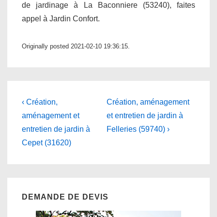
de jardinage à La Baconniere (53240), faites
appel à Jardin Confort.
Originally posted 2021-02-10 19:36:15.
Navigation
Previous
Next
‹ Création,
Création, aménagement
Post
Post
de
aménagement et
et entretien de jardin à
is
is
entretien de jardin à
Felleries (59740) ›
l’article
Cepet (31620)
DEMANDE DE DEVIS