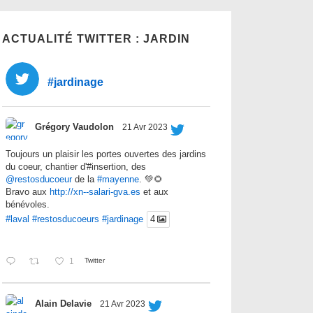
ACTUALITÉ TWITTER : JARDIN
#jardinage
Grégory Vaudolon
21 Avr 2023
Toujours un plaisir les portes ouvertes des jardins
du coeur, chantier d'#insertion, des
@restosducoeur
de la
#mayenne
. 💚🌻
Bravo aux
http://xn--salari-gva.es
et aux
bénévoles.
#laval
#restosducoeurs
#jardinage
4
1
Twitter
Alain Delavie
21 Avr 2023