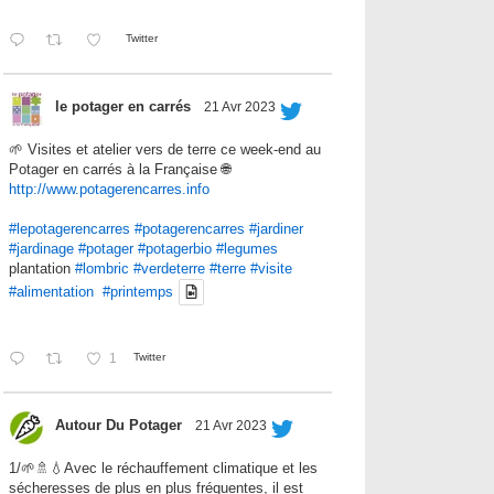
Twitter
le potager en carrés
21 Avr 2023
🌱 Visites et atelier vers de terre ce week-end au
Potager en carrés à la Française 🌐
http://www.potagerencarres.info
#lepotagerencarres
#potagerencarres
#jardiner
#jardinage
#potager
#potagerbio
#legumes
plantation
#lombric
#verdeterre
#terre
#visite
#alimentation
#printemps
1
Twitter
Autour Du Potager
21 Avr 2023
1/🌱🚿💧Avec le réchauffement climatique et les
sécheresses de plus en plus fréquentes, il est