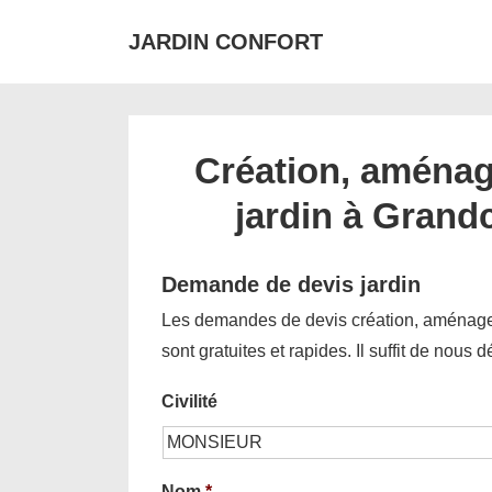
↓
JARDIN CONFORT
passer
au
contenu
principal
Création, aménag
jardin à Grand
Demande de devis jardin
Les demandes de devis création, aménagem
sont gratuites et rapides. Il suffit de nous 
Civilité
Nom
*