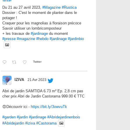
Du 21 au 27 avril 2023,
#Magazine
#Rustica
Dossier : C'est le moment de planter dans le
potager !
Craquer pour les magnolias à floraison précoce
Savoir utiliser un lombricomposteur
+ les travaux de
#jardinage
du moment
#presse
#magazine
#hebdo
#jardinage
#jardinbio
Twitter
IZIVA
21 Avr 2023
Abri de jardin SAMTIDA 6.73 m² Ep. 2,8 cm pas
cher prix Abri de Jardin Castorama 999.00 € TTC
😍Découvrir ici -
https://bit.ly/3owvuTk
#garden
#jardin
#jardinage
#Abridejardinenbois
#Abridejardin
#iziva
#Castorama