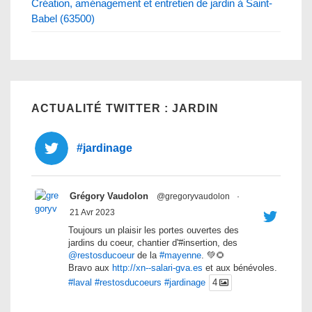
Création, aménagement et entretien de jardin à Saint-
Babel (63500)
ACTUALITÉ TWITTER : JARDIN
#jardinage
Grégory Vaudolon
@gregoryvaudolon
·
21 Avr 2023
Toujours un plaisir les portes ouvertes des
jardins du coeur, chantier d'#insertion, des
@restosducoeur
de la
#mayenne
. 💚🌻
Bravo aux
http://xn--salari-gva.es
et aux bénévoles.
#laval
#restosducoeurs
#jardinage
4