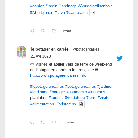
#garden
#jardin
#jardinage
#Abridejardinenbois
#Abridejardin
#iziva
#Castorama
Twitter
le potager en carrés
@potagercarres
·
21 Avr 2023
🌱 Visites et atelier vers de terre ce week-end
au Potager en carrés à la Française 🌐
http://www.potagerencarres.info
#lepotagerencarres
#potagerencarres
#jardiner
#jardinage
#potager
#potagerbio
#legumes
plantation
#lombric
#verdeterre
#terre
#visite
#alimentation
#printemps
1
Twitter