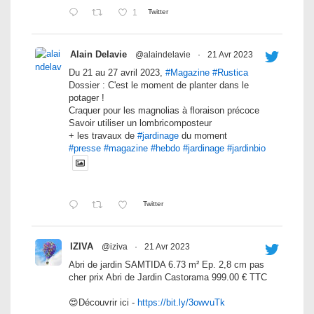
1
Twitter
Alain Delavie
@alaindelavie
·
21 Avr 2023
Du 21 au 27 avril 2023,
#Magazine
#Rustica
Dossier : C'est le moment de planter dans le
potager !
Craquer pour les magnolias à floraison précoce
Savoir utiliser un lombricomposteur
+ les travaux de
#jardinage
du moment
#presse
#magazine
#hebdo
#jardinage
#jardinbio
Twitter
IZIVA
@iziva
·
21 Avr 2023
Abri de jardin SAMTIDA 6.73 m² Ep. 2,8 cm pas
cher prix Abri de Jardin Castorama 999.00 € TTC
😍Découvrir ici -
https://bit.ly/3owvuTk