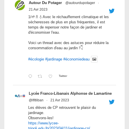
Autour Du Potager
@autourdupotager
·
21 Avr 2023
1/🌱🚿💧Avec le réchauffement climatique et les
sécheresses de plus en plus fréquentes, il est
temps de repenser notre façon de jardiner et
d'économiser l'eau.
Voici un thread avec des astuces pour réduire la
consommation d'eau au jardin !👇
#écologie
#jardinage
#économiedeau
Twitter
Lycée Franco-Libanais Alphonse de Lamartine
@lfltliban
·
21 Avr 2023
Les élèves de CP retrouvent le plaisir du
jardinage.
Observons-les!
https://www.lycee-
tripoli.edu.lb/2023/04/11/jardinage-cp/