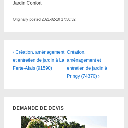
Jardin Confort.
Originally posted 2021-02-10 17:58:32.
Navigation
Previous
Next
‹ Création, aménagement
Création,
Post
Post
de
et entretien de jardin à La
aménagement et
is
is
Ferte-Alais (91590)
entretien de jardin à
l’article
Pringy (74370) ›
DEMANDE DE DEVIS