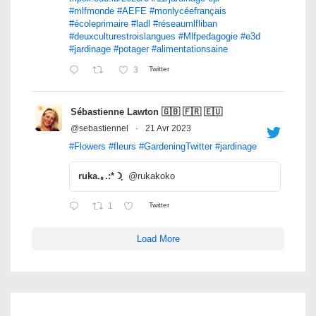
#mlfmonde
#AEFE
#monlycéefrançais
#écoleprimaire
#ladl
#réseaumlfliban
#deuxculturestroislangues
#Mlfpedagogie
#e3d
#jardinage
#potager
#alimentationsaine
3
Twitter
Sébastienne Lawton 🇬🇧 🇫🇷 🇪🇺
@sebastiennel
·
21 Avr 2023
#Flowers
#fleurs
#GardeningTwitter
#jardinage
ruka.｡.:*☽ฺ
@rukakoko
1
Twitter
Load More