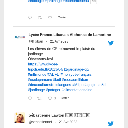
#écologie
#jardinage
#économiedeau
Twitter
Lycée Franco-Libanais Alphonse de Lamartine
@lfltliban
·
21 Avr 2023
Les élèves de CP retrouvent le plaisir du
jardinage.
Observons-les!
https://www.lycee-
tripoli.edu.lb/2023/04/11/jardinage-cp/
#mlfmonde
#AEFE
#monlycéefrançais
#écoleprimaire
#ladl
#réseaumlfliban
#deuxculturestroislangues
#Mlfpedagogie
#e3d
#jardinage
#potager
#alimentationsaine
3
Twitter
Sébastienne Lawton 🇬🇧 🇫🇷 🇪🇺
@sebastiennel
·
21 Avr 2023