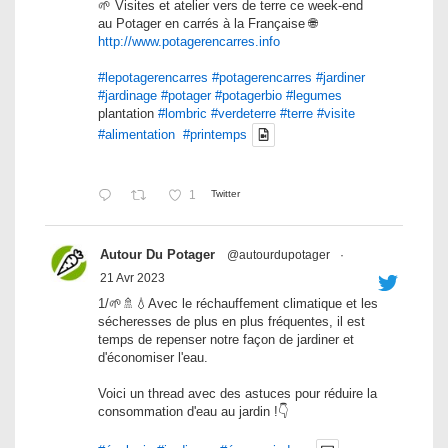
🌱 Visites et atelier vers de terre ce week-end
au Potager en carrés à la Française 🌐
http://www.potagerencarres.info
#lepotagerencarres
#potagerencarres
#jardiner
#jardinage
#potager
#potagerbio
#legumes
plantation
#lombric
#verdeterre
#terre
#visite
#alimentation
#printemps
1
Twitter
Autour Du Potager
@autourdupotager
·
21 Avr 2023
1/🌱🚿💧Avec le réchauffement climatique et les
sécheresses de plus en plus fréquentes, il est
temps de repenser notre façon de jardiner et
d'économiser l'eau.
Voici un thread avec des astuces pour réduire la
consommation d'eau au jardin !👇