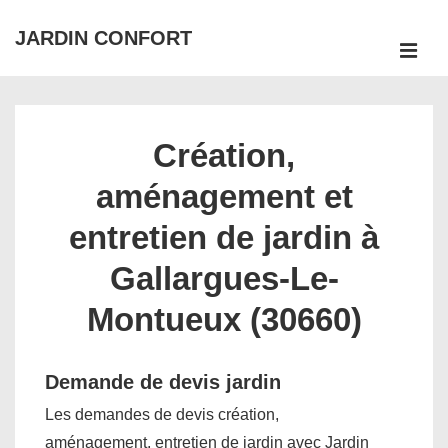
↓
JARDIN CONFORT
passer
ME
au
Main
contenu
Navigation
principal
Création,
aménagement et
entretien de jardin à
Gallargues-Le-
Montueux (30660)
Demande de devis jardin
Les demandes de devis création,
aménagement, entretien de jardin avec Jardin