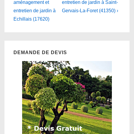
Post
Post
de
aménagement et
entretien de jardin à Saint-
is
is
entretien de jardin à
Gervais-La-Foret (41350) ›
l’article
Echillais (17620)
DEMANDE DE DEVIS