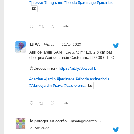
#presse
#magazine
#hebdo
#jardinage
#jardinbio
Twitter
IZIVA
@iziva
·
21 Avr 2023
Abri de jardin SAMTIDA 6.73 m² Ep. 2,8 cm pas
cher prix Abri de Jardin Castorama 999.00 € TTC
😍Découvrir ici -
https://bit.ly/3owvuTk
#garden
#jardin
#jardinage
#Abridejardinenbois
#Abridejardin
#iziva
#Castorama
Twitter
le potager en carrés
@potagercarres
·
21 Avr 2023