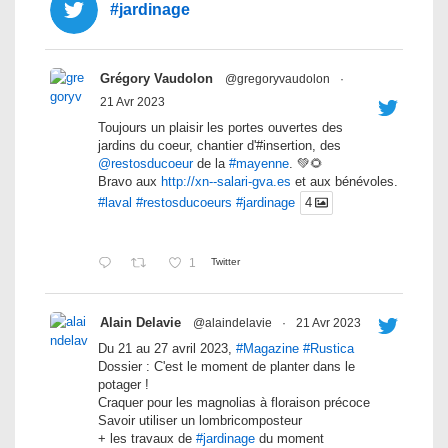
#jardinage
Grégory Vaudolon
@gregoryvaudolon
·
21 Avr 2023
Toujours un plaisir les portes ouvertes des
jardins du coeur, chantier d'#insertion, des
@restosducoeur
de la
#mayenne
. 💚🌻
Bravo aux
http://xn--salari-gva.es
et aux bénévoles.
#laval
#restosducoeurs
#jardinage
4
1
Twitter
Alain Delavie
@alaindelavie
·
21 Avr 2023
Du 21 au 27 avril 2023,
#Magazine
#Rustica
Dossier : C'est le moment de planter dans le
potager !
Craquer pour les magnolias à floraison précoce
Savoir utiliser un lombricomposteur
+ les travaux de
#jardinage
du moment