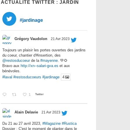
ACTUALITÉ TWITTER : JARDIN
#jardinage
Grégory Vaudolon
21 Avr 2023
Toujours un plaisir les portes ouvertes des jardins
du coeur, chantier d'#insertion, des
@restosducoeur
de la
#mayenne
. 💚🌻
Bravo aux
http://xn--salari-gva.es
et aux
bénévoles.
#laval
#restosducoeurs
#jardinage
4
1
Twitter
Alain Delavie
21 Avr 2023
Du 21 au 27 avril 2023,
#Magazine
#Rustica
Dossier : C'est le moment de planter dans le