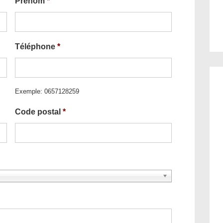
Prénom
*
Téléphone
*
Exemple: 0657128259
Code postal
*