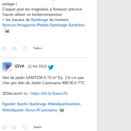
potager !
Craquer pour les magnolias à floraison précoce
Savoir utiliser un lombricomposteur
+ les travaux de
#jardinage
du moment
#presse
#magazine
#hebdo
#jardinage
#jardinbio
Twitter
IZIVA
21 Avr 2023
Abri de jardin SAMTIDA 6.73 m² Ep. 2,8 cm pas
cher prix Abri de Jardin Castorama 999.00 € TTC
😍Découvrir ici -
https://bit.ly/3owvuTk
#garden
#jardin
#jardinage
#Abridejardinenbois
#Abridejardin
#iziva
#Castorama
Twitter