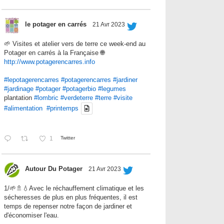
le potager en carrés
21 Avr 2023
🌱 Visites et atelier vers de terre ce week-end au
Potager en carrés à la Française 🌐
http://www.potagerencarres.info
#lepotagerencarres
#potagerencarres
#jardiner
#jardinage
#potager
#potagerbio
#legumes
plantation
#lombric
#verdeterre
#terre
#visite
#alimentation
#printemps
1
Twitter
Autour Du Potager
21 Avr 2023
1/🌱🚿💧Avec le réchauffement climatique et les
sécheresses de plus en plus fréquentes, il est
temps de repenser notre façon de jardiner et
d'économiser l'eau.