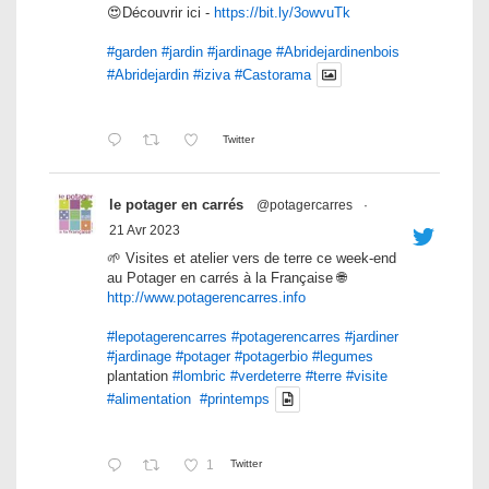
😍Découvrir ici -
https://bit.ly/3owvuTk
#garden
#jardin
#jardinage
#Abridejardinenbois
#Abridejardin
#iziva
#Castorama
Twitter
le potager en carrés
@potagercarres
·
21 Avr 2023
🌱 Visites et atelier vers de terre ce week-end
au Potager en carrés à la Française 🌐
http://www.potagerencarres.info
#lepotagerencarres
#potagerencarres
#jardiner
#jardinage
#potager
#potagerbio
#legumes
plantation
#lombric
#verdeterre
#terre
#visite
#alimentation
#printemps
1
Twitter