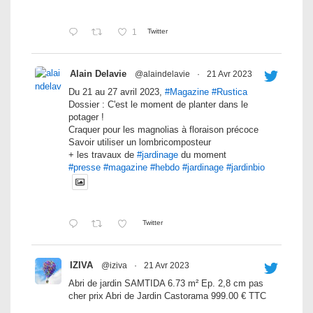
1
Twitter
Alain Delavie
@alaindelavie
·
21 Avr 2023
Du 21 au 27 avril 2023,
#Magazine
#Rustica
Dossier : C'est le moment de planter dans le
potager !
Craquer pour les magnolias à floraison précoce
Savoir utiliser un lombricomposteur
+ les travaux de
#jardinage
du moment
#presse
#magazine
#hebdo
#jardinage
#jardinbio
Twitter
IZIVA
@iziva
·
21 Avr 2023
Abri de jardin SAMTIDA 6.73 m² Ep. 2,8 cm pas
cher prix Abri de Jardin Castorama 999.00 € TTC