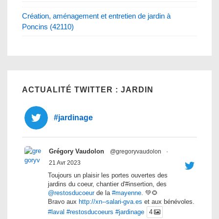
Création, aménagement et entretien de jardin à
Poncins (42110)
ACTUALITÉ TWITTER : JARDIN
#jardinage
Grégory Vaudolon
@gregoryvaudolon
·
21 Avr 2023
Toujours un plaisir les portes ouvertes des
jardins du coeur, chantier d'#insertion, des
@restosducoeur
de la
#mayenne
. 💚🌻
Bravo aux
http://xn--salari-gva.es
et aux bénévoles.
#laval
#restosducoeurs
#jardinage
4