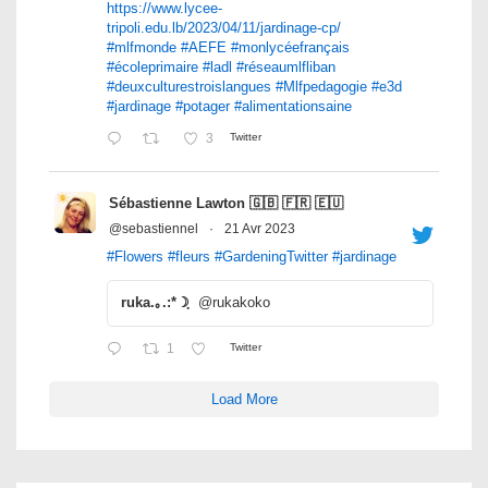
https://www.lycee-
tripoli.edu.lb/2023/04/11/jardinage-cp/
#mlfmonde
#AEFE
#monlycéefrançais
#écoleprimaire
#ladl
#réseaumlfliban
#deuxculturestroislangues
#Mlfpedagogie
#e3d
#jardinage
#potager
#alimentationsaine
3
Twitter
Sébastienne Lawton 🇬🇧 🇫🇷 🇪🇺
@sebastiennel
·
21 Avr 2023
#Flowers
#fleurs
#GardeningTwitter
#jardinage
ruka.｡.:*☽ฺ
@rukakoko
1
Twitter
Load More