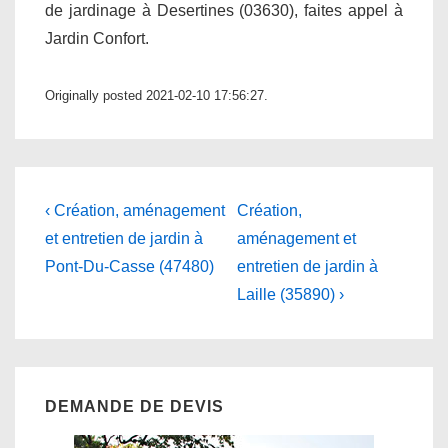
de jardinage à Desertines (03630), faites appel à
Jardin Confort.
Originally posted 2021-02-10 17:56:27.
Navigation
Previous
Next
‹ Création, aménagement
Création,
Post
Post
de
et entretien de jardin à
aménagement et
is
is
Pont-Du-Casse (47480)
entretien de jardin à
l’article
Laille (35890) ›
DEMANDE DE DEVIS