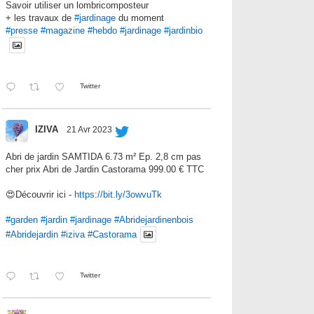
Savoir utiliser un lombricomposteur
+ les travaux de
#jardinage
du moment
#presse
#magazine
#hebdo
#jardinage
#jardinbio
Twitter
IZIVA
21 Avr 2023
Abri de jardin SAMTIDA 6.73 m² Ep. 2,8 cm pas
cher prix Abri de Jardin Castorama 999.00 € TTC
😍Découvrir ici -
https://bit.ly/3owvuTk
#garden
#jardin
#jardinage
#Abridejardinenbois
#Abridejardin
#iziva
#Castorama
Twitter