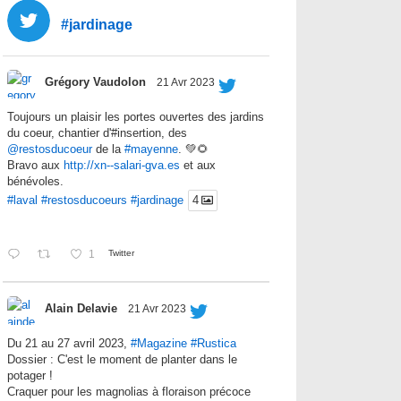
#jardinage
Grégory Vaudolon
21 Avr 2023
Toujours un plaisir les portes ouvertes des jardins
du coeur, chantier d'#insertion, des
@restosducoeur
de la
#mayenne
. 💚🌻
Bravo aux
http://xn--salari-gva.es
et aux
bénévoles.
#laval
#restosducoeurs
#jardinage
4
1
Twitter
Alain Delavie
21 Avr 2023
Du 21 au 27 avril 2023,
#Magazine
#Rustica
Dossier : C'est le moment de planter dans le
potager !
Craquer pour les magnolias à floraison précoce