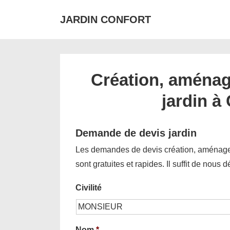
↓
JARDIN CONFORT
passer
au
contenu
principal
Création, aménag
jardin à
Demande de devis jardin
Les demandes de devis création, aménagem
sont gratuites et rapides. Il suffit de nous 
Civilité
Nom
*