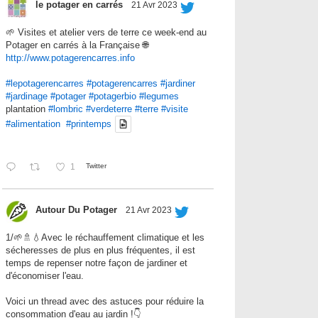
le potager en carrés
21 Avr 2023
🌱 Visites et atelier vers de terre ce week-end au
Potager en carrés à la Française 🌐
http://www.potagerencarres.info
#lepotagerencarres
#potagerencarres
#jardiner
#jardinage
#potager
#potagerbio
#legumes
plantation
#lombric
#verdeterre
#terre
#visite
#alimentation
#printemps
1
Twitter
Autour Du Potager
21 Avr 2023
1/🌱🚿💧Avec le réchauffement climatique et les
sécheresses de plus en plus fréquentes, il est
temps de repenser notre façon de jardiner et
d'économiser l'eau.
Voici un thread avec des astuces pour réduire la
consommation d'eau au jardin !👇