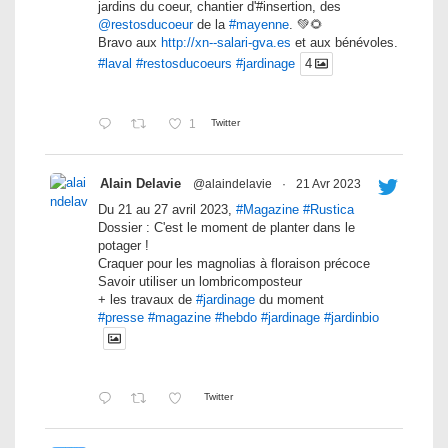
jardins du coeur, chantier d'#insertion, des
@restosducoeur
de la
#mayenne
. 💚🌻
Bravo aux
http://xn--salari-gva.es
et aux bénévoles.
#laval
#restosducoeurs
#jardinage
4
1
Twitter
Alain Delavie
@alaindelavie
·
21 Avr 2023
Du 21 au 27 avril 2023,
#Magazine
#Rustica
Dossier : C'est le moment de planter dans le
potager !
Craquer pour les magnolias à floraison précoce
Savoir utiliser un lombricomposteur
+ les travaux de
#jardinage
du moment
#presse
#magazine
#hebdo
#jardinage
#jardinbio
Twitter