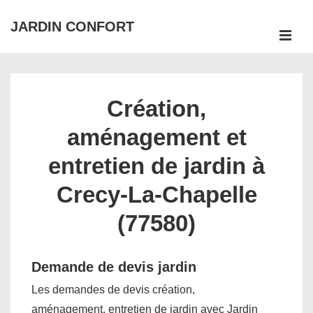
↓
JARDIN CONFORT
passer
ME
au
Main
contenu
Navigation
principal
Création,
aménagement et
entretien de jardin à
Crecy-La-Chapelle
(77580)
Demande de devis jardin
Les demandes de devis création,
aménagement, entretien de jardin avec Jardin