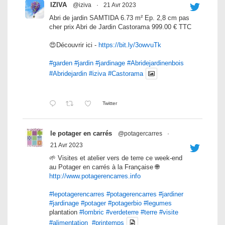
IZIVA
@iziva
·
21 Avr 2023
Abri de jardin SAMTIDA 6.73 m² Ep. 2,8 cm pas
cher prix Abri de Jardin Castorama 999.00 € TTC
😍Découvrir ici -
https://bit.ly/3owvuTk
#garden
#jardin
#jardinage
#Abridejardinenbois
#Abridejardin
#iziva
#Castorama
Twitter
le potager en carrés
@potagercarres
·
21 Avr 2023
🌱 Visites et atelier vers de terre ce week-end
au Potager en carrés à la Française 🌐
http://www.potagerencarres.info
#lepotagerencarres
#potagerencarres
#jardiner
#jardinage
#potager
#potagerbio
#legumes
plantation
#lombric
#verdeterre
#terre
#visite
#alimentation
#printemps