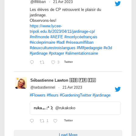
@lfltliban
·
21 Avr 2023
Les élèves de CP retrouvent le plaisir du
jardinage.
Observons-les!
https://www.lycee-
tripoli.edu.lb/2023/04/11/jardinage-cp/
#mlfmonde
#AEFE
#monlycéefrançais
#écoleprimaire
#ladl
#réseaumlfliban
#deuxculturestroislangues
#Mlfpedagogie
#e3d
#jardinage
#potager
#alimentationsaine
3
Twitter
Sébastienne Lawton 🇬🇧 🇫🇷 🇪🇺
@sebastiennel
·
21 Avr 2023
#Flowers
#fleurs
#GardeningTwitter
#jardinage
ruka.｡.:*☽ฺ
@rukakoko
1
Twitter
Load More