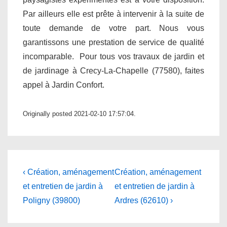
Par ailleurs elle est prête à intervenir à la suite de
toute demande de votre part. Nous vous
garantissons une prestation de service de qualité
incomparable. Pour tous vos travaux de jardin et
de jardinage à Crecy-La-Chapelle (77580), faites
appel à Jardin Confort.
Originally posted 2021-02-10 17:57:04.
Navigation
Previous
Next
‹ Création, aménagement
Création, aménagement
Post
Post
de
et entretien de jardin à
et entretien de jardin à
is
is
Poligny (39800)
Ardres (62610) ›
l’article