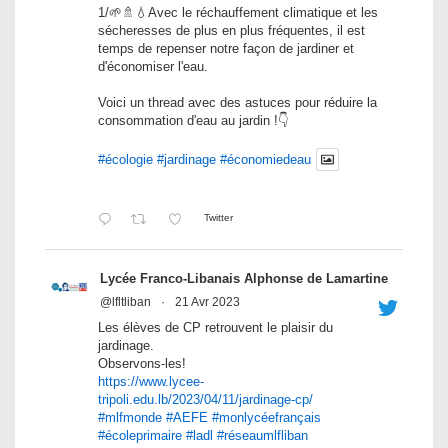
1/🌱🚿💧Avec le réchauffement climatique et les
sécheresses de plus en plus fréquentes, il est
temps de repenser notre façon de jardiner et
d'économiser l'eau.
Voici un thread avec des astuces pour réduire la
consommation d'eau au jardin !👇
#écologie
#jardinage
#économiedeau
Twitter
Lycée Franco-Libanais Alphonse de Lamartine
@lfltliban
·
21 Avr 2023
Les élèves de CP retrouvent le plaisir du
jardinage.
Observons-les!
https://www.lycee-
tripoli.edu.lb/2023/04/11/jardinage-cp/
#mlfmonde
#AEFE
#monlycéefrançais
#écoleprimaire
#ladl
#réseaumlfliban