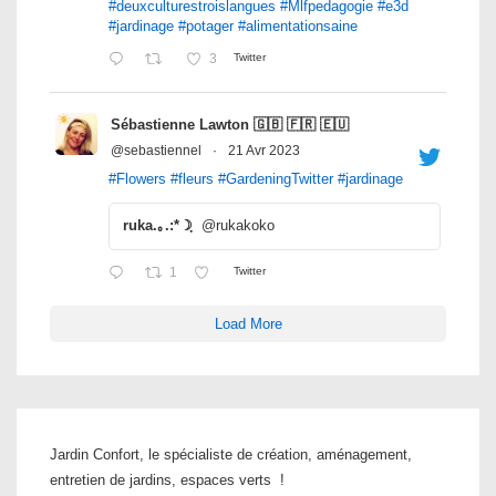
#deuxculturestroislangues
#Mlfpedagogie
#e3d
#jardinage
#potager
#alimentationsaine
3
Twitter
Sébastienne Lawton 🇬🇧 🇫🇷 🇪🇺
@sebastiennel
·
21 Avr 2023
#Flowers
#fleurs
#GardeningTwitter
#jardinage
ruka.｡.:*☽ฺ
@rukakoko
1
Twitter
Load More
Jardin Confort, le spécialiste de création, aménagement,
entretien de jardins, espaces verts !