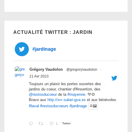
ACTUALITÉ TWITTER : JARDIN
#jardinage
Grégory Vaudolon
@gregoryvaudolon
·
21 Avr 2023
Toujours un plaisir les portes ouvertes des
jardins du coeur, chantier d'#insertion, des
@restosducoeur
de la
#mayenne
. 💚🌻
Bravo aux
http://xn--salari-gva.es
et aux bénévoles.
#laval
#restosducoeurs
#jardinage
4
1
Twitter