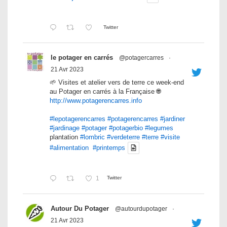
Twitter
le potager en carrés
@potagercarres
·
21 Avr 2023
🌱 Visites et atelier vers de terre ce week-end
au Potager en carrés à la Française 🌐
http://www.potagerencarres.info
#lepotagerencarres
#potagerencarres
#jardiner
#jardinage
#potager
#potagerbio
#legumes
plantation
#lombric
#verdeterre
#terre
#visite
#alimentation
#printemps
1
Twitter
Autour Du Potager
@autourdupotager
·
21 Avr 2023