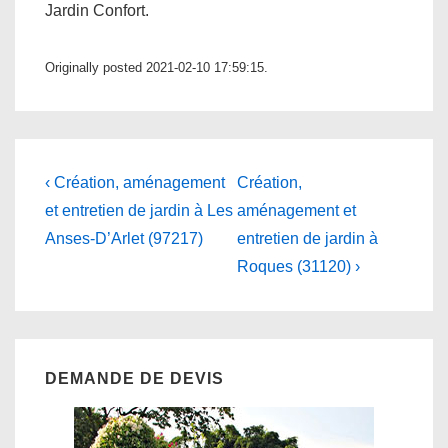
Jardin Confort.
Originally posted 2021-02-10 17:59:15.
Navigation
Previous
Next
‹ Création, aménagement
Création,
Post
Post
de
et entretien de jardin à Les
aménagement et
is
is
Anses-D’Arlet (97217)
entretien de jardin à
l’article
Roques (31120) ›
DEMANDE DE DEVIS