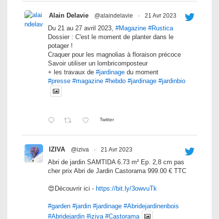
Alain Delavie
@alaindelavie
·
21 Avr 2023
Du 21 au 27 avril 2023,
#Magazine
#Rustica
Dossier : C'est le moment de planter dans le
potager !
Craquer pour les magnolias à floraison précoce
Savoir utiliser un lombricomposteur
+ les travaux de
#jardinage
du moment
#presse
#magazine
#hebdo
#jardinage
#jardinbio
Twitter
IZIVA
@iziva
·
21 Avr 2023
Abri de jardin SAMTIDA 6.73 m² Ep. 2,8 cm pas
cher prix Abri de Jardin Castorama 999.00 € TTC
😍Découvrir ici -
https://bit.ly/3owvuTk
#garden
#jardin
#jardinage
#Abridejardinenbois
#Abridejardin
#iziva
#Castorama