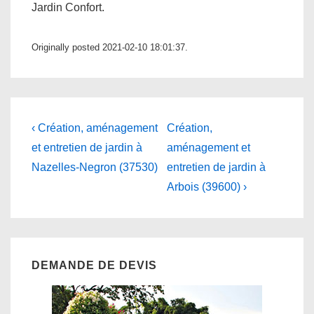
Jardin Confort.
Originally posted 2021-02-10 18:01:37.
Navigation
Previous
Next
‹ Création, aménagement
Création,
Post
Post
de
et entretien de jardin à
aménagement et
is
is
Nazelles-Negron (37530)
entretien de jardin à
l’article
Arbois (39600) ›
DEMANDE DE DEVIS