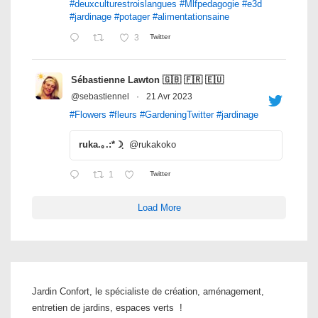
#deuxculturestroislangues
#Mlfpedagogie
#e3d
#jardinage
#potager
#alimentationsaine
3
Twitter
Sébastienne Lawton 🇬🇧 🇫🇷 🇪🇺
@sebastiennel
·
21 Avr 2023
#Flowers
#fleurs
#GardeningTwitter
#jardinage
ruka.｡.:*☽ฺ
@rukakoko
1
Twitter
Load More
Jardin Confort, le spécialiste de création, aménagement,
entretien de jardins, espaces verts !