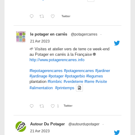
Twitter
le potager en carrés
@potagercarres
·
21 Avr 2023
🌱 Visites et atelier vers de terre ce week-end
au Potager en carrés à la Française 🌐
http://www.potagerencarres.info
#lepotagerencarres
#potagerencarres
#jardiner
#jardinage
#potager
#potagerbio
#legumes
plantation
#lombric
#verdeterre
#terre
#visite
#alimentation
#printemps
1
Twitter
Autour Du Potager
@autourdupotager
·
21 Avr 2023