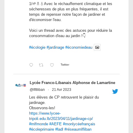
1/🌱🚿💧Avec le réchauffement climatique et les
sécheresses de plus en plus fréquentes, il est
temps de repenser notre façon de jardiner et
d'économiser l'eau.
Voici un thread avec des astuces pour réduire la
consommation d'eau au jardin !👇
#écologie
#jardinage
#économiedeau
Twitter
Lycée Franco-Libanais Alphonse de Lamartine
@lfltliban
·
21 Avr 2023
Les élèves de CP retrouvent le plaisir du
jardinage.
Observons-les!
https://www.lycee-
tripoli.edu.lb/2023/04/11/jardinage-cp/
#mlfmonde
#AEFE
#monlycéefrançais
#écoleprimaire
#ladl
#réseaumlfliban