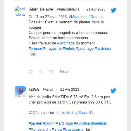
Alain Delavie
@alaindelavie
·
21 Avr 2023
Du 21 au 27 avril 2023,
#Magazine
#Rustica
Dossier : C'est le moment de planter dans le
potager !
Craquer pour les magnolias à floraison précoce
Savoir utiliser un lombricomposteur
+ les travaux de
#jardinage
du moment
#presse
#magazine
#hebdo
#jardinage
#jardinbio
Twitter
IZIVA
@iziva
·
21 Avr 2023
Abri de jardin SAMTIDA 6.73 m² Ep. 2,8 cm pas
cher prix Abri de Jardin Castorama 999.00 € TTC
😍Découvrir ici -
https://bit.ly/3owvuTk
#garden
#jardin
#jardinage
#Abridejardinenbois
#Abridejardin
#iziva
#Castorama