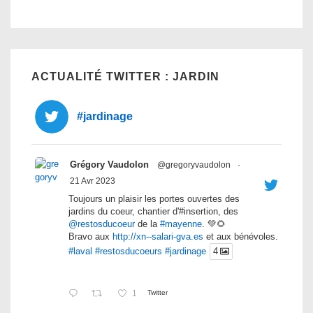
ACTUALITÉ TWITTER : JARDIN
#jardinage
Grégory Vaudolon
@gregoryvaudolon
·
21 Avr 2023
Toujours un plaisir les portes ouvertes des
jardins du coeur, chantier d'#insertion, des
@restosducoeur
de la
#mayenne
. 💚🌻
Bravo aux
http://xn--salari-gva.es
et aux bénévoles.
#laval
#restosducoeurs
#jardinage
4
1
Twitter