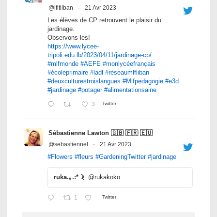
@lfltliban
·
21 Avr 2023
Les élèves de CP retrouvent le plaisir du
jardinage.
Observons-les!
https://www.lycee-
tripoli.edu.lb/2023/04/11/jardinage-cp/
#mlfmonde
#AEFE
#monlycéefrançais
#écoleprimaire
#ladl
#réseaumlfliban
#deuxculturestroislangues
#Mlfpedagogie
#e3d
#jardinage
#potager
#alimentationsaine
3
Twitter
Sébastienne Lawton 🇬🇧 🇫🇷 🇪🇺
@sebastiennel
·
21 Avr 2023
#Flowers
#fleurs
#GardeningTwitter
#jardinage
ruka.｡.:*☽ฺ
@rukakoko
1
Twitter