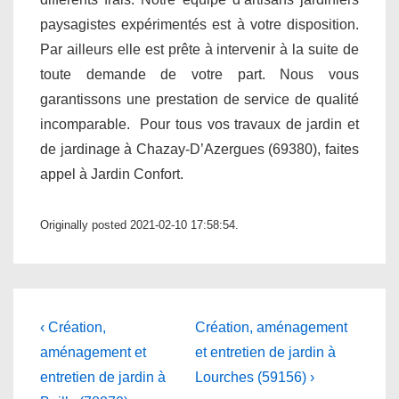
paysagistes expérimentés est à votre disposition.
Par ailleurs elle est prête à intervenir à la suite de
toute demande de votre part. Nous vous
garantissons une prestation de service de qualité
incomparable. Pour tous vos travaux de jardin et
de jardinage à Chazay-D’Azergues (69380), faites
appel à Jardin Confort.
Originally posted 2021-02-10 17:58:54.
Navigation
Previous
Next
‹ Création,
Création, aménagement
Post
Post
de
aménagement et
et entretien de jardin à
is
is
entretien de jardin à
Lourches (59156) ›
l’article