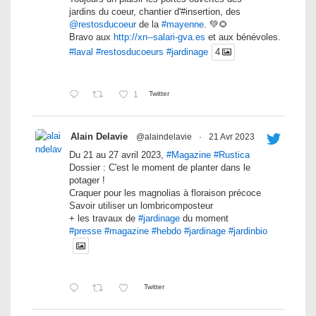
jardins du coeur, chantier d'#insertion, des
@restosducoeur
de la
#mayenne
. 💚🌻
Bravo aux
http://xn--salari-gva.es
et aux bénévoles.
#laval
#restosducoeurs
#jardinage
4
1
Twitter
Alain Delavie
@alaindelavie
·
21 Avr 2023
Du 21 au 27 avril 2023,
#Magazine
#Rustica
Dossier : C'est le moment de planter dans le
potager !
Craquer pour les magnolias à floraison précoce
Savoir utiliser un lombricomposteur
+ les travaux de
#jardinage
du moment
#presse
#magazine
#hebdo
#jardinage
#jardinbio
Twitter