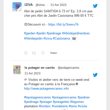
IZIVA
@iziva
·
21 Avr 2023
Abri de jardin SAMTIDA 6.73 m² Ep. 2,8 cm pas
cher prix Abri de Jardin Castorama 999.00 € TTC
😍Découvrir ici -
https://bit.ly/3owvuTk
#garden
#jardin
#jardinage
#Abridejardinenbois
#Abridejardin
#iziva
#Castorama
Twitter
le potager en carrés
@potagercarres
·
21 Avr 2023
🌱 Visites et atelier vers de terre ce week-end
au Potager en carrés à la Française 🌐
http://www.potagerencarres.info
#lepotagerencarres
#potagerencarres
#jardiner
#jardinage
#potager
#potagerbio
#legumes
plantation
#lombric
#verdeterre
#terre
#visite