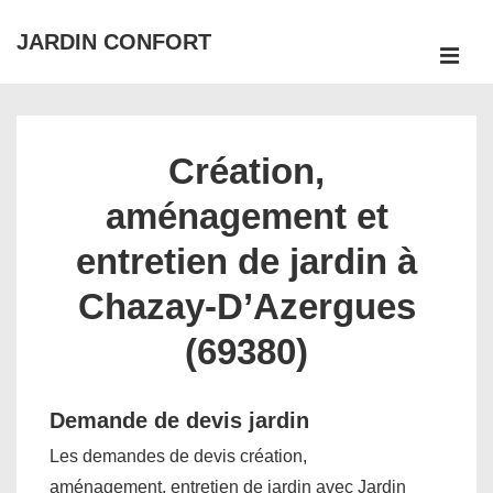
↓
JARDIN CONFORT
passer
ME
au
Main
contenu
Navigation
principal
Création,
aménagement et
entretien de jardin à
Chazay-D’Azergues
(69380)
Demande de devis jardin
Les demandes de devis création,
aménagement, entretien de jardin avec Jardin