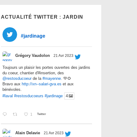
ACTUALITÉ TWITTER : JARDIN
#jardinage
Grégory Vaudolon
21 Avr 2023
Toujours un plaisir les portes ouvertes des jardins
du coeur, chantier d'#insertion, des
@restosducoeur
de la
#mayenne
. 💚🌻
Bravo aux
http://xn--salari-gva.es
et aux
bénévoles.
#laval
#restosducoeurs
#jardinage
4
1
Twitter
Alain Delavie
21 Avr 2023