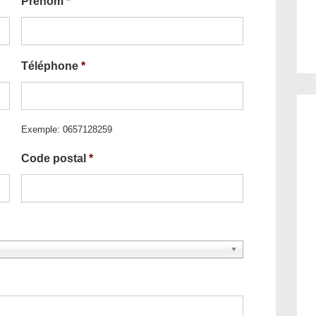
Prénom
*
Téléphone
*
Exemple: 0657128259
Code postal
*