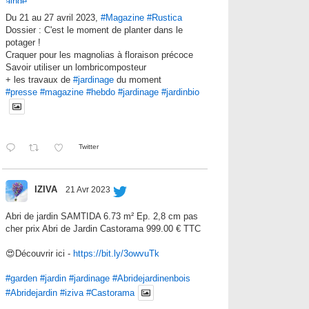
Du 21 au 27 avril 2023,
#Magazine
#Rustica
Dossier : C'est le moment de planter dans le
potager !
Craquer pour les magnolias à floraison précoce
Savoir utiliser un lombricomposteur
+ les travaux de
#jardinage
du moment
#presse
#magazine
#hebdo
#jardinage
#jardinbio
Twitter
IZIVA
21 Avr 2023
Abri de jardin SAMTIDA 6.73 m² Ep. 2,8 cm pas
cher prix Abri de Jardin Castorama 999.00 € TTC
😍Découvrir ici -
https://bit.ly/3owvuTk
#garden
#jardin
#jardinage
#Abridejardinenbois
#Abridejardin
#iziva
#Castorama