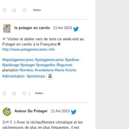
Twitter
le potager en carrés
21 Avr 2023
🌱 Visites et atelier vers de terre ce week-end au
Potager en carrés à la Française 🌐
http://www.potagerencarres.info
#lepotagerencarres
#potagerencarres
#jardiner
#jardinage
#potager
#potagerbio
#legumes
plantation
#lombric
#verdeterre
#terre
#visite
#alimentation
#printemps
1
Twitter
Autour Du Potager
21 Avr 2023
1/🌱🚿💧Avec le réchauffement climatique et les
sécheresses de plus en plus fréquentes, il est