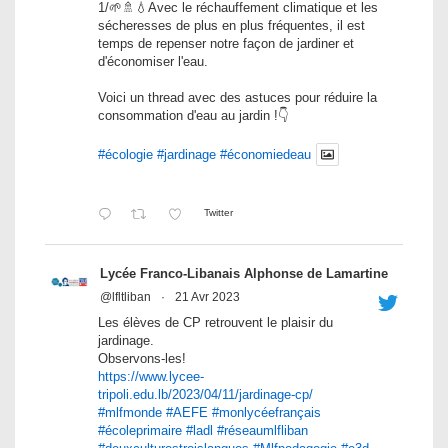
1/🌱🚿💧Avec le réchauffement climatique et les
sécheresses de plus en plus fréquentes, il est
temps de repenser notre façon de jardiner et
d'économiser l'eau.
Voici un thread avec des astuces pour réduire la
consommation d'eau au jardin !👇
#écologie
#jardinage
#économiedeau
Twitter
Lycée Franco-Libanais Alphonse de Lamartine
@lfltliban
·
21 Avr 2023
Les élèves de CP retrouvent le plaisir du
jardinage.
Observons-les!
https://www.lycee-
tripoli.edu.lb/2023/04/11/jardinage-cp/
#mlfmonde
#AEFE
#monlycéefrançais
#écoleprimaire
#ladl
#réseaumlfliban