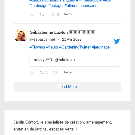
#deuxculturestroislangues
#Mlfpedagogie
#e3d
#jardinage
#potager
#alimentationsaine
3
Twitter
Sébastienne Lawton 🇬🇧 🇫🇷 🇪🇺
@sebastiennel
·
21 Avr 2023
#Flowers
#fleurs
#GardeningTwitter
#jardinage
ruka.｡.:*☽ฺ
@rukakoko
1
Twitter
Load More
Jardin Confort, le spécialiste de création, aménagement,
entretien de jardins, espaces verts !