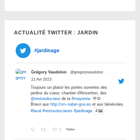
ACTUALITÉ TWITTER : JARDIN
#jardinage
Grégory Vaudolon
@gregoryvaudolon
·
21 Avr 2023
Toujours un plaisir les portes ouvertes des
jardins du coeur, chantier d'#insertion, des
@restosducoeur
de la
#mayenne
. 💚🌻
Bravo aux
http://xn--salari-gva.es
et aux bénévoles.
#laval
#restosducoeurs
#jardinage
4
1
Twitter