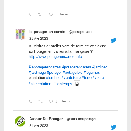
Twitter
le potager en carrés
@potagercarres
·
21 Avr 2023
🌱 Visites et atelier vers de terre ce week-end
au Potager en carrés à la Française 🌐
http://www.potagerencarres.info
#lepotagerencarres
#potagerencarres
#jardiner
#jardinage
#potager
#potagerbio
#legumes
plantation
#lombric
#verdeterre
#terre
#visite
#alimentation
#printemps
1
Twitter
Autour Du Potager
@autourdupotager
·
21 Avr 2023