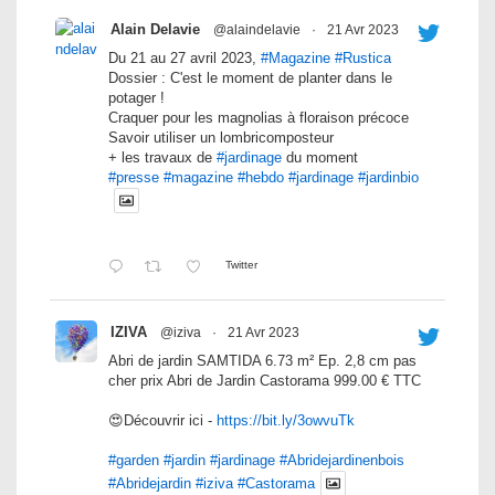
Alain Delavie
@alaindelavie
·
21 Avr 2023
Du 21 au 27 avril 2023,
#Magazine
#Rustica
Dossier : C'est le moment de planter dans le
potager !
Craquer pour les magnolias à floraison précoce
Savoir utiliser un lombricomposteur
+ les travaux de
#jardinage
du moment
#presse
#magazine
#hebdo
#jardinage
#jardinbio
Twitter
IZIVA
@iziva
·
21 Avr 2023
Abri de jardin SAMTIDA 6.73 m² Ep. 2,8 cm pas
cher prix Abri de Jardin Castorama 999.00 € TTC
😍Découvrir ici -
https://bit.ly/3owvuTk
#garden
#jardin
#jardinage
#Abridejardinenbois
#Abridejardin
#iziva
#Castorama