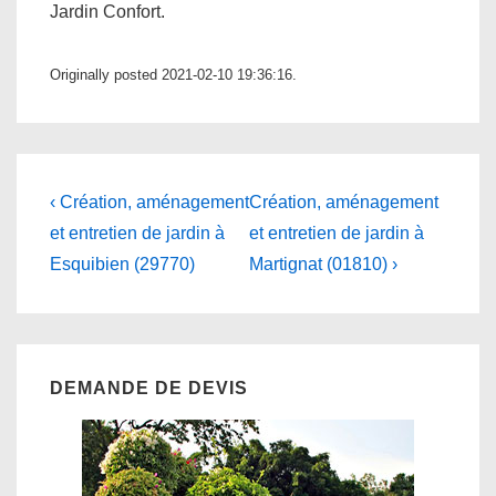
Jardin Confort.
Originally posted 2021-02-10 19:36:16.
Navigation
Previous
Next
‹ Création, aménagement
Création, aménagement
Post
Post
de
et entretien de jardin à
et entretien de jardin à
is
is
Esquibien (29770)
Martignat (01810) ›
l’article
DEMANDE DE DEVIS