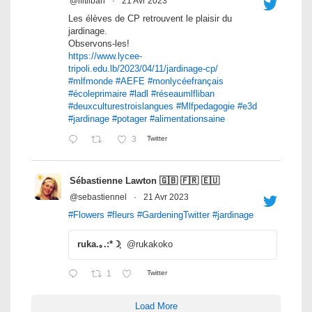
@lfltliban
·
21 Avr 2023
Les élèves de CP retrouvent le plaisir du
jardinage.
Observons-les!
https://www.lycee-
tripoli.edu.lb/2023/04/11/jardinage-cp/
#mlfmonde
#AEFE
#monlycéefrançais
#écoleprimaire
#ladl
#réseaumlfliban
#deuxculturestroislangues
#Mlfpedagogie
#e3d
#jardinage
#potager
#alimentationsaine
3
Twitter
Sébastienne Lawton 🇬🇧 🇫🇷 🇪🇺
@sebastiennel
·
21 Avr 2023
#Flowers
#fleurs
#GardeningTwitter
#jardinage
ruka.｡.:*☽ฺ
@rukakoko
1
Twitter
Load More