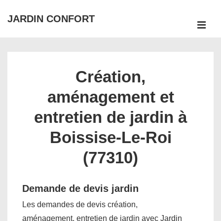
↓
JARDIN CONFORT
passer
ME
au
Main
contenu
Navigation
principal
Création,
aménagement et
entretien de jardin à
Boissise-Le-Roi
(77310)
Demande de devis jardin
Les demandes de devis création,
aménagement, entretien de jardin avec Jardin