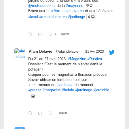
jardins du coeur, chantier d'#insertion, des
@restosducoeur
de la
#mayenne
. 💚🌻
Bravo aux
http://xn--salari-gva.es
et aux bénévoles.
#laval
#restosducoeurs
#jardinage
4
1
Twitter
Alain Delavie
@alaindelavie
·
21 Avr 2023
Du 21 au 27 avril 2023,
#Magazine
#Rustica
Dossier : C'est le moment de planter dans le
potager !
Craquer pour les magnolias à floraison précoce
Savoir utiliser un lombricomposteur
+ les travaux de
#jardinage
du moment
#presse
#magazine
#hebdo
#jardinage
#jardinbio
Twitter