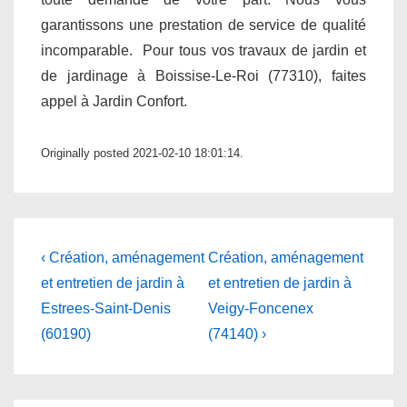
garantissons une prestation de service de qualité
incomparable. Pour tous vos travaux de jardin et
de jardinage à Boissise-Le-Roi (77310), faites
appel à Jardin Confort.
Originally posted 2021-02-10 18:01:14.
Navigation
Previous
Next
‹ Création, aménagement
Création, aménagement
Post
Post
de
et entretien de jardin à
et entretien de jardin à
is
is
Estrees-Saint-Denis
Veigy-Foncenex
l’article
(60190)
(74140) ›