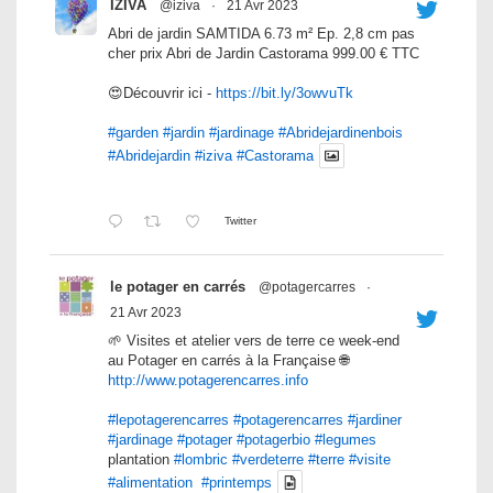
IZIVA
@iziva
·
21 Avr 2023
Abri de jardin SAMTIDA 6.73 m² Ep. 2,8 cm pas
cher prix Abri de Jardin Castorama 999.00 € TTC
😍Découvrir ici -
https://bit.ly/3owvuTk
#garden
#jardin
#jardinage
#Abridejardinenbois
#Abridejardin
#iziva
#Castorama
Twitter
le potager en carrés
@potagercarres
·
21 Avr 2023
🌱 Visites et atelier vers de terre ce week-end
au Potager en carrés à la Française 🌐
http://www.potagerencarres.info
#lepotagerencarres
#potagerencarres
#jardiner
#jardinage
#potager
#potagerbio
#legumes
plantation
#lombric
#verdeterre
#terre
#visite
#alimentation
#printemps