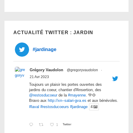
ACTUALITÉ TWITTER : JARDIN
#jardinage
Grégory Vaudolon
@gregoryvaudolon
·
21 Avr 2023
Toujours un plaisir les portes ouvertes des
jardins du coeur, chantier d'#insertion, des
@restosducoeur
de la
#mayenne
. 💚🌻
Bravo aux
http://xn--salari-gva.es
et aux bénévoles.
#laval
#restosducoeurs
#jardinage
4
1
Twitter