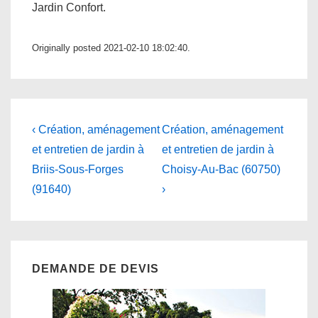
Jardin Confort.
Originally posted 2021-02-10 18:02:40.
Navigation
Previous
Next
‹ Création, aménagement
Création, aménagement
Post
Post
de
et entretien de jardin à
et entretien de jardin à
is
is
Briis-Sous-Forges
Choisy-Au-Bac (60750)
l’article
(91640)
›
DEMANDE DE DEVIS