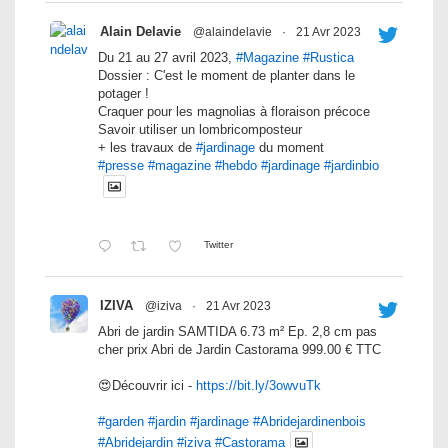
Alain Delavie
@alaindelavie
·
21 Avr 2023
Du 21 au 27 avril 2023,
#Magazine
#Rustica
Dossier : C'est le moment de planter dans le
potager !
Craquer pour les magnolias à floraison précoce
Savoir utiliser un lombricomposteur
+ les travaux de
#jardinage
du moment
#presse
#magazine
#hebdo
#jardinage
#jardinbio
Twitter
IZIVA
@iziva
·
21 Avr 2023
Abri de jardin SAMTIDA 6.73 m² Ep. 2,8 cm pas
cher prix Abri de Jardin Castorama 999.00 € TTC
😍Découvrir ici -
https://bit.ly/3owvuTk
#garden
#jardin
#jardinage
#Abridejardinenbois
#Abridejardin
#iziva
#Castorama