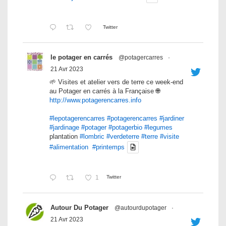
Twitter
le potager en carrés
@potagercarres
·
21 Avr 2023
🌱 Visites et atelier vers de terre ce week-end
au Potager en carrés à la Française 🌐
http://www.potagerencarres.info
#lepotagerencarres
#potagerencarres
#jardiner
#jardinage
#potager
#potagerbio
#legumes
plantation
#lombric
#verdeterre
#terre
#visite
#alimentation
#printemps
1
Twitter
Autour Du Potager
@autourdupotager
·
21 Avr 2023