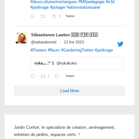
#deuxculturestroislangues
#Mlfpedagogie
#e3d
#jardinage
#potager
#alimentationsaine
3
Twitter
Sébastienne Lawton 🇬🇧 🇫🇷 🇪🇺
@sebastiennel
·
21 Avr 2023
#Flowers
#fleurs
#GardeningTwitter
#jardinage
ruka.｡.:*☽ฺ
@rukakoko
1
Twitter
Load More
Jardin Confort, le spécialiste de création, aménagement,
entretien de jardins, espaces verts !