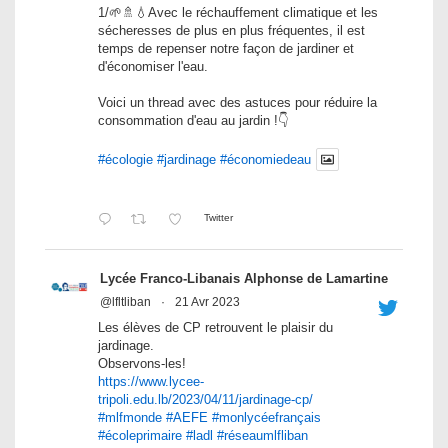
1/🌱🚿💧Avec le réchauffement climatique et les
sécheresses de plus en plus fréquentes, il est
temps de repenser notre façon de jardiner et
d'économiser l'eau.
Voici un thread avec des astuces pour réduire la
consommation d'eau au jardin !👇
#écologie
#jardinage
#économiedeau
Twitter
Lycée Franco-Libanais Alphonse de Lamartine
@lfltliban
·
21 Avr 2023
Les élèves de CP retrouvent le plaisir du
jardinage.
Observons-les!
https://www.lycee-
tripoli.edu.lb/2023/04/11/jardinage-cp/
#mlfmonde
#AEFE
#monlycéefrançais
#écoleprimaire
#ladl
#réseaumlfliban