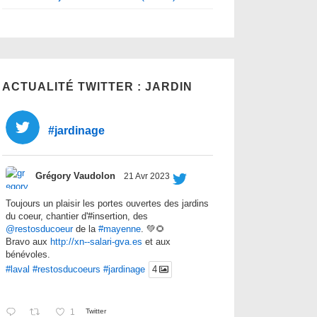
ACTUALITÉ TWITTER : JARDIN
#jardinage
Grégory Vaudolon
21 Avr 2023
Toujours un plaisir les portes ouvertes des jardins
du coeur, chantier d'#insertion, des
@restosducoeur
de la
#mayenne
. 💚🌻
Bravo aux
http://xn--salari-gva.es
et aux
bénévoles.
#laval
#restosducoeurs
#jardinage
4
1
Twitter