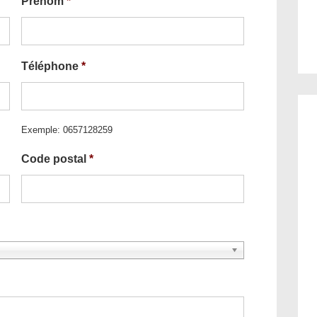
Prénom
*
Téléphone
*
Exemple: 0657128259
Code postal
*