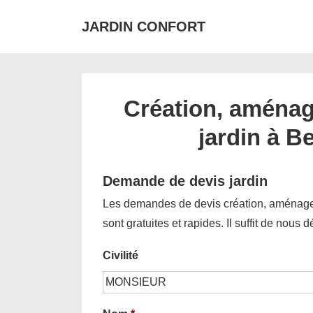
↓
JARDIN CONFORT
passer
au
contenu
principal
Création, aménag
jardin à B
Demande de devis jardin
Les demandes de devis création, aménagem
sont gratuites et rapides. Il suffit de nous 
Civilité