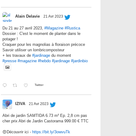
Alain Delavie
21 Avr 2023
Du 21 au 27 avril 2023,
#Magazine
#Rustica
Dossier : C'est le moment de planter dans le
potager !
Craquer pour les magnolias à floraison précoce
Savoir utiliser un lombricomposteur
+ les travaux de
#jardinage
du moment
#presse
#magazine
#hebdo
#jardinage
#jardinbio
Twitter
IZIVA
21 Avr 2023
Abri de jardin SAMTIDA 6.73 m² Ep. 2,8 cm pas
cher prix Abri de Jardin Castorama 999.00 € TTC
😍Découvrir ici -
https://bit.ly/3owvuTk