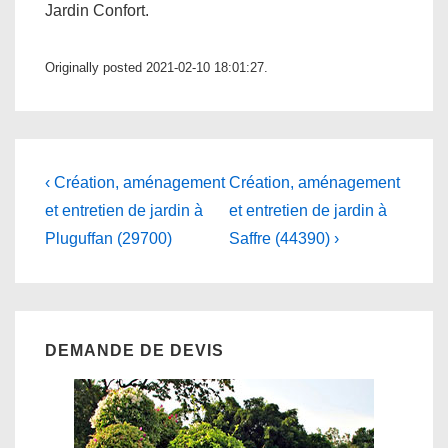
Jardin Confort.
Originally posted 2021-02-10 18:01:27.
Navigation
Previous
Next
‹ Création, aménagement
Création, aménagement
Post
Post
de
et entretien de jardin à
et entretien de jardin à
is
is
Pluguffan (29700)
Saffre (44390) ›
l’article
DEMANDE DE DEVIS