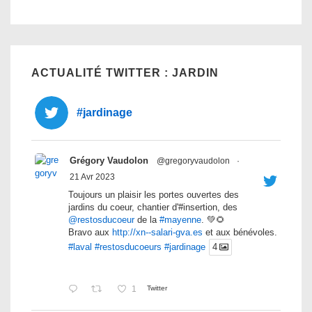
ACTUALITÉ TWITTER : JARDIN
#jardinage
Grégory Vaudolon
@gregoryvaudolon
·
21 Avr 2023
Toujours un plaisir les portes ouvertes des
jardins du coeur, chantier d'#insertion, des
@restosducoeur
de la
#mayenne
. 💚🌻
Bravo aux
http://xn--salari-gva.es
et aux bénévoles.
#laval
#restosducoeurs
#jardinage
4
1
Twitter