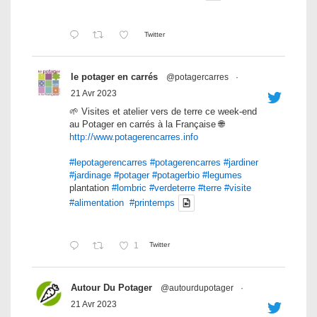
Twitter
le potager en carrés
@potagercarres
·
21 Avr 2023
🌱 Visites et atelier vers de terre ce week-end
au Potager en carrés à la Française 🌐
http://www.potagerencarres.info
#lepotagerencarres
#potagerencarres
#jardiner
#jardinage
#potager
#potagerbio
#legumes
plantation
#lombric
#verdeterre
#terre
#visite
#alimentation
#printemps
1
Twitter
Autour Du Potager
@autourdupotager
·
21 Avr 2023