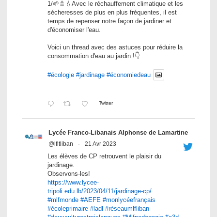
1/🌱🚿💧Avec le réchauffement climatique et les
sécheresses de plus en plus fréquentes, il est
temps de repenser notre façon de jardiner et
d'économiser l'eau.
Voici un thread avec des astuces pour réduire la
consommation d'eau au jardin !👇
#écologie
#jardinage
#économiedeau
Twitter
Lycée Franco-Libanais Alphonse de Lamartine
@lfltliban
·
21 Avr 2023
Les élèves de CP retrouvent le plaisir du
jardinage.
Observons-les!
https://www.lycee-
tripoli.edu.lb/2023/04/11/jardinage-cp/
#mlfmonde
#AEFE
#monlycéefrançais
#écoleprimaire
#ladl
#réseaumlfliban