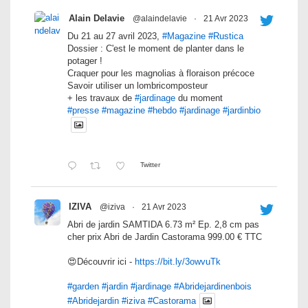
Alain Delavie
@alaindelavie
·
21 Avr 2023
Du 21 au 27 avril 2023,
#Magazine
#Rustica
Dossier : C'est le moment de planter dans le
potager !
Craquer pour les magnolias à floraison précoce
Savoir utiliser un lombricomposteur
+ les travaux de
#jardinage
du moment
#presse
#magazine
#hebdo
#jardinage
#jardinbio
Twitter
IZIVA
@iziva
·
21 Avr 2023
Abri de jardin SAMTIDA 6.73 m² Ep. 2,8 cm pas
cher prix Abri de Jardin Castorama 999.00 € TTC
😍Découvrir ici -
https://bit.ly/3owvuTk
#garden
#jardin
#jardinage
#Abridejardinenbois
#Abridejardin
#iziva
#Castorama