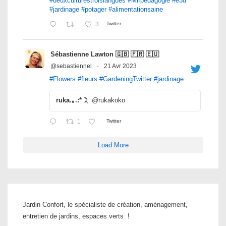
#deuxculturestroislangues
#Mlfpedagogie
#e3d
#jardinage
#potager
#alimentationsaine
3
Twitter
Sébastienne Lawton 🇬🇧 🇫🇷 🇪🇺
@sebastiennel
·
21 Avr 2023
#Flowers
#fleurs
#GardeningTwitter
#jardinage
ruka.｡.:*☽ฺ
@rukakoko
1
Twitter
Load More
Jardin Confort, le spécialiste de création, aménagement,
entretien de jardins, espaces verts !