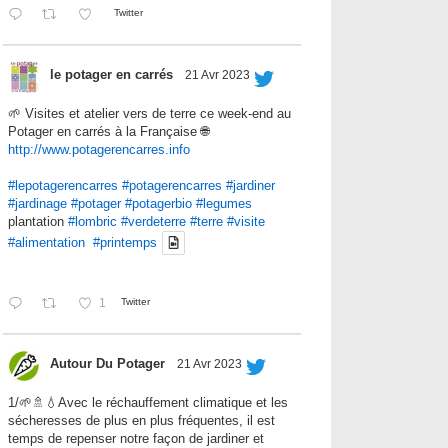
Twitter
le potager en carrés
21 Avr 2023
🌱 Visites et atelier vers de terre ce week-end au
Potager en carrés à la Française 🌐
http://www.potagerencarres.info
#lepotagerencarres
#potagerencarres
#jardiner
#jardinage
#potager
#potagerbio
#legumes
plantation
#lombric
#verdeterre
#terre
#visite
#alimentation
#printemps
1
Twitter
Autour Du Potager
21 Avr 2023
1/🌱🚿💧Avec le réchauffement climatique et les
sécheresses de plus en plus fréquentes, il est
temps de repenser notre façon de jardiner et