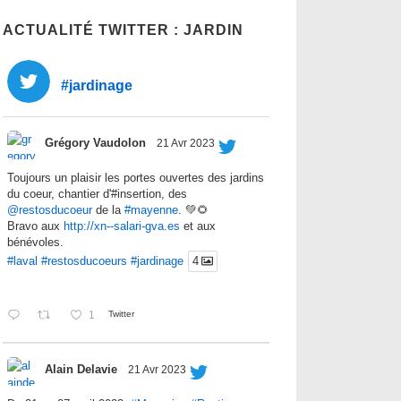
ACTUALITÉ TWITTER : JARDIN
#jardinage
Grégory Vaudolon
21 Avr 2023
Toujours un plaisir les portes ouvertes des jardins
du coeur, chantier d'#insertion, des
@restosducoeur
de la
#mayenne
. 💚🌻
Bravo aux
http://xn--salari-gva.es
et aux
bénévoles.
#laval
#restosducoeurs
#jardinage
4
1
Twitter
Alain Delavie
21 Avr 2023