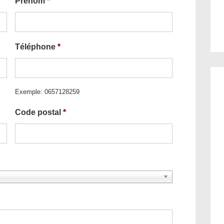
Prénom
*
Téléphone
*
Exemple: 0657128259
Code postal
*