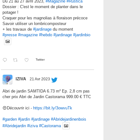
Du 21 au 27 avril 2023,
#Magazine
#Rustica
Dossier : C'est le moment de planter dans le
potager !
Craquer pour les magnolias à floraison précoce
Savoir utiliser un lombricomposteur
+ les travaux de
#jardinage
du moment
#presse
#magazine
#hebdo
#jardinage
#jardinbio
Twitter
IZIVA
21 Avr 2023
Abri de jardin SAMTIDA 6.73 m² Ep. 2,8 cm pas
cher prix Abri de Jardin Castorama 999.00 € TTC
😍Découvrir ici -
https://bit.ly/3owvuTk
#garden
#jardin
#jardinage
#Abridejardinenbois
#Abridejardin
#iziva
#Castorama