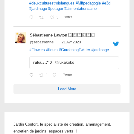
#deuxculturestroislangues
#Mlfpedagogie
#e3d
#jardinage
#potager
#alimentationsaine
3
Twitter
Sébastienne Lawton 🇬🇧 🇫🇷 🇪🇺
@sebastiennel
·
21 Avr 2023
#Flowers
#fleurs
#GardeningTwitter
#jardinage
ruka.｡.:*☽ฺ
@rukakoko
1
Twitter
Load More
Jardin Confort, le spécialiste de création, aménagement,
entretien de jardins, espaces verts !