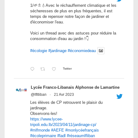
1/🌱🚿💧Avec le réchauffement climatique et les
sécheresses de plus en plus fréquentes, il est
temps de repenser notre façon de jardiner et
d'économiser l'eau.
Voici un thread avec des astuces pour réduire la
consommation d'eau au jardin !👇
#écologie
#jardinage
#économiedeau
Twitter
Lycée Franco-Libanais Alphonse de Lamartine
@lfltliban
·
21 Avr 2023
Les élèves de CP retrouvent le plaisir du
jardinage.
Observons-les!
https://www.lycee-
tripoli.edu.lb/2023/04/11/jardinage-cp/
#mlfmonde
#AEFE
#monlycéefrançais
#écoleprimaire
#ladl
#réseaumlfliban