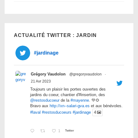
ACTUALITÉ TWITTER : JARDIN
#jardinage
Grégory Vaudolon
@gregoryvaudolon
·
21 Avr 2023
Toujours un plaisir les portes ouvertes des
jardins du coeur, chantier d'#insertion, des
@restosducoeur
de la
#mayenne
. 💚🌻
Bravo aux
http://xn--salari-gva.es
et aux bénévoles.
#laval
#restosducoeurs
#jardinage
4
1
Twitter