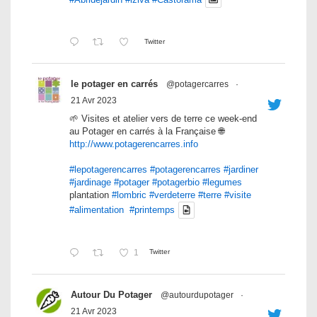
Twitter
le potager en carrés
@potagercarres
·
21 Avr 2023
🌱 Visites et atelier vers de terre ce week-end
au Potager en carrés à la Française 🌐
http://www.potagerencarres.info
#lepotagerencarres
#potagerencarres
#jardiner
#jardinage
#potager
#potagerbio
#legumes
plantation
#lombric
#verdeterre
#terre
#visite
#alimentation
#printemps
1
Twitter
Autour Du Potager
@autourdupotager
·
21 Avr 2023