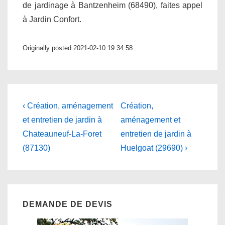
de jardinage à Bantzenheim (68490), faites appel
à Jardin Confort.
Originally posted 2021-02-10 19:34:58.
Navigation
Previous
Next
‹ Création, aménagement
Création,
Post
Post
de
et entretien de jardin à
aménagement et
is
is
Chateauneuf-La-Foret
entretien de jardin à
l’article
(87130)
Huelgoat (29690) ›
DEMANDE DE DEVIS