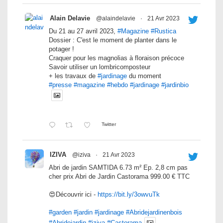
Alain Delavie
@alaindelavie
·
21 Avr 2023
Du 21 au 27 avril 2023,
#Magazine
#Rustica
Dossier : C'est le moment de planter dans le
potager !
Craquer pour les magnolias à floraison précoce
Savoir utiliser un lombricomposteur
+ les travaux de
#jardinage
du moment
#presse
#magazine
#hebdo
#jardinage
#jardinbio
Twitter
IZIVA
@iziva
·
21 Avr 2023
Abri de jardin SAMTIDA 6.73 m² Ep. 2,8 cm pas
cher prix Abri de Jardin Castorama 999.00 € TTC
😍Découvrir ici -
https://bit.ly/3owvuTk
#garden
#jardin
#jardinage
#Abridejardinenbois
#Abridejardin
#iziva
#Castorama