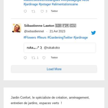
#jardinage
#potager
#alimentationsaine
3
Twitter
Sébastienne Lawton 🇬🇧 🇫🇷 🇪🇺
@sebastiennel
·
21 Avr 2023
#Flowers
#fleurs
#GardeningTwitter
#jardinage
ruka.｡.:*☽ฺ
@rukakoko
1
Twitter
Load More
Jardin Confort, le spécialiste de création, aménagement,
entretien de jardins, espaces verts !