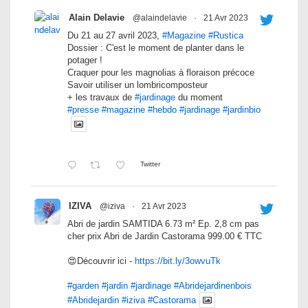
Alain Delavie
@alaindelavie
·
21 Avr 2023
Du 21 au 27 avril 2023,
#Magazine
#Rustica
Dossier : C'est le moment de planter dans le
potager !
Craquer pour les magnolias à floraison précoce
Savoir utiliser un lombricomposteur
+ les travaux de
#jardinage
du moment
#presse
#magazine
#hebdo
#jardinage
#jardinbio
Twitter
IZIVA
@iziva
·
21 Avr 2023
Abri de jardin SAMTIDA 6.73 m² Ep. 2,8 cm pas
cher prix Abri de Jardin Castorama 999.00 € TTC
😍Découvrir ici -
https://bit.ly/3owvuTk
#garden
#jardin
#jardinage
#Abridejardinenbois
#Abridejardin
#iziva
#Castorama