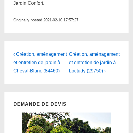
Jardin Confort.
Originally posted 2021-02-10 17:57:27.
Navigation
Previous
Next
‹ Création, aménagement
Création, aménagement
Post
Post
de
et entretien de jardin à
et entretien de jardin à
is
is
Cheval-Blanc (84460)
Loctudy (29750) ›
l’article
DEMANDE DE DEVIS