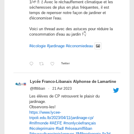
1/🌱🚿💧Avec le réchauffement climatique et les
sécheresses de plus en plus fréquentes, il est
temps de repenser notre façon de jardiner et
d'économiser l'eau.
Voici un thread avec des astuces pour réduire la
consommation d'eau au jardin !👇
#écologie
#jardinage
#économiedeau
Twitter
Lycée Franco-Libanais Alphonse de Lamartine
@lfltliban
·
21 Avr 2023
Les élèves de CP retrouvent le plaisir du
jardinage.
Observons-les!
https://www.lycee-
tripoli.edu.lb/2023/04/11/jardinage-cp/
#mlfmonde
#AEFE
#monlycéefrançais
#écoleprimaire
#ladl
#réseaumlfliban
#deuxculturestroislangues
#Mlfpedagogie
#e3d