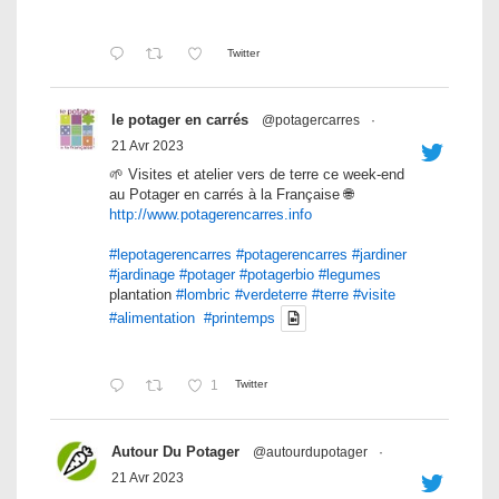
Twitter
le potager en carrés
@potagercarres
·
21 Avr 2023
🌱 Visites et atelier vers de terre ce week-end
au Potager en carrés à la Française 🌐
http://www.potagerencarres.info
#lepotagerencarres
#potagerencarres
#jardiner
#jardinage
#potager
#potagerbio
#legumes
plantation
#lombric
#verdeterre
#terre
#visite
#alimentation
#printemps
1
Twitter
Autour Du Potager
@autourdupotager
·
21 Avr 2023