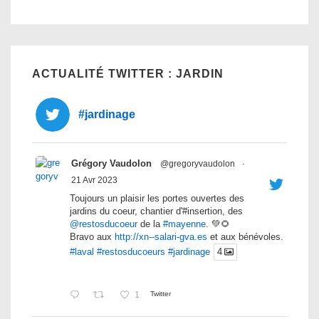
ACTUALITÉ TWITTER : JARDIN
#jardinage
Grégory Vaudolon
@gregoryvaudolon
·
21 Avr 2023
Toujours un plaisir les portes ouvertes des
jardins du coeur, chantier d'#insertion, des
@restosducoeur
de la
#mayenne
. 💚🌻
Bravo aux
http://xn--salari-gva.es
et aux bénévoles.
#laval
#restosducoeurs
#jardinage
4
1
Twitter