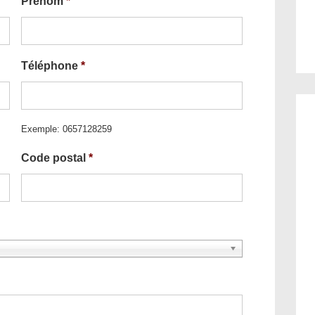
Prénom
*
Téléphone
*
Exemple: 0657128259
Code postal
*