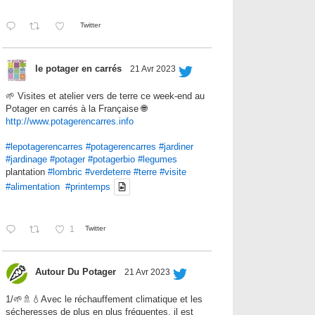
Twitter
le potager en carrés
21 Avr 2023
🌱 Visites et atelier vers de terre ce week-end au
Potager en carrés à la Française 🌐
http://www.potagerencarres.info
#lepotagerencarres
#potagerencarres
#jardiner
#jardinage
#potager
#potagerbio
#legumes
plantation
#lombric
#verdeterre
#terre
#visite
#alimentation
#printemps
1
Twitter
Autour Du Potager
21 Avr 2023
1/🌱🚿💧Avec le réchauffement climatique et les
sécheresses de plus en plus fréquentes, il est