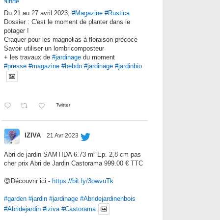
Du 21 au 27 avril 2023,
#Magazine
#Rustica
Dossier : C'est le moment de planter dans le
potager !
Craquer pour les magnolias à floraison précoce
Savoir utiliser un lombricomposteur
+ les travaux de
#jardinage
du moment
#presse
#magazine
#hebdo
#jardinage
#jardinbio
Twitter
IZIVA
21 Avr 2023
Abri de jardin SAMTIDA 6.73 m² Ep. 2,8 cm pas
cher prix Abri de Jardin Castorama 999.00 € TTC
😍Découvrir ici -
https://bit.ly/3owvuTk
#garden
#jardin
#jardinage
#Abridejardinenbois
#Abridejardin
#iziva
#Castorama