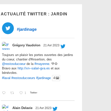
ACTUALITÉ TWITTER : JARDIN
#jardinage
Grégory Vaudolon
21 Avr 2023
Toujours un plaisir les portes ouvertes des jardins
du coeur, chantier d'#insertion, des
@restosducoeur
de la
#mayenne
. 💚🌻
Bravo aux
http://xn--salari-gva.es
et aux
bénévoles.
#laval
#restosducoeurs
#jardinage
4
1
Twitter
Alain Delavie
21 Avr 2023