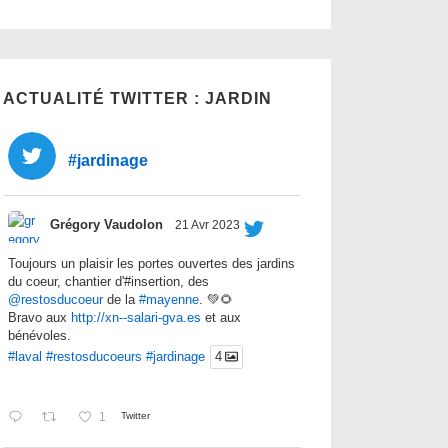
ACTUALITÉ TWITTER : JARDIN
#jardinage
Grégory Vaudolon
21 Avr 2023
Toujours un plaisir les portes ouvertes des jardins
du coeur, chantier d'#insertion, des
@restosducoeur
de la
#mayenne
. 💚🌻
Bravo aux
http://xn--salari-gva.es
et aux
bénévoles.
#laval
#restosducoeurs
#jardinage
4
1
Twitter