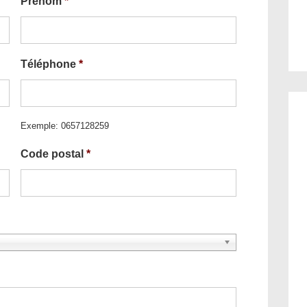
Prénom
*
Téléphone
*
Exemple: 0657128259
Code postal
*