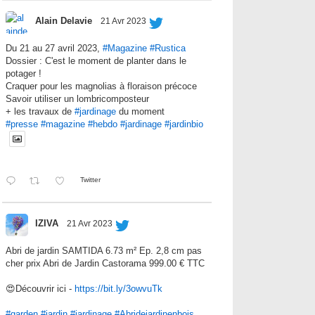
Alain Delavie
21 Avr 2023
Du 21 au 27 avril 2023,
#Magazine
#Rustica
Dossier : C'est le moment de planter dans le
potager !
Craquer pour les magnolias à floraison précoce
Savoir utiliser un lombricomposteur
+ les travaux de
#jardinage
du moment
#presse
#magazine
#hebdo
#jardinage
#jardinbio
Twitter
IZIVA
21 Avr 2023
Abri de jardin SAMTIDA 6.73 m² Ep. 2,8 cm pas
cher prix Abri de Jardin Castorama 999.00 € TTC
😍Découvrir ici -
https://bit.ly/3owvuTk
#garden
#jardin
#jardinage
#Abridejardinenbois