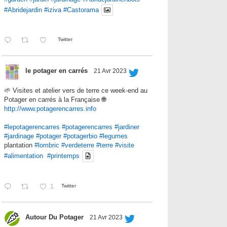
#Abridejardin
#iziva
#Castorama
Twitter
le potager en carrés
21 Avr 2023
🌱 Visites et atelier vers de terre ce week-end au
Potager en carrés à la Française 🌐
http://www.potagerencarres.info
#lepotagerencarres
#potagerencarres
#jardiner
#jardinage
#potager
#potagerbio
#legumes
plantation
#lombric
#verdeterre
#terre
#visite
#alimentation
#printemps
1
Twitter
Autour Du Potager
21 Avr 2023