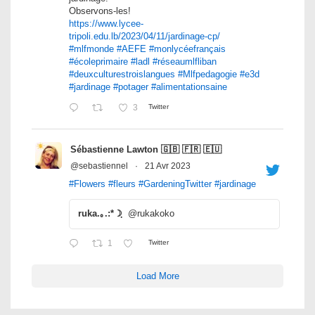
Observons-les!
https://www.lycee-
tripoli.edu.lb/2023/04/11/jardinage-cp/
#mlfmonde
#AEFE
#monlycéefrançais
#écoleprimaire
#ladl
#réseaumlfliban
#deuxculturestroislangues
#Mlfpedagogie
#e3d
#jardinage
#potager
#alimentationsaine
3
Twitter
Sébastienne Lawton 🇬🇧 🇫🇷 🇪🇺
@sebastiennel
·
21 Avr 2023
#Flowers
#fleurs
#GardeningTwitter
#jardinage
ruka.｡.:*☽ฺ
@rukakoko
1
Twitter
Load More