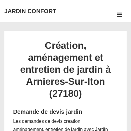
↓
JARDIN CONFORT
passer
ME
au
Main
contenu
Navigation
principal
Création,
aménagement et
entretien de jardin à
Arnieres-Sur-Iton
(27180)
Demande de devis jardin
Les demandes de devis création,
aménagement, entretien de jardin avec Jardin