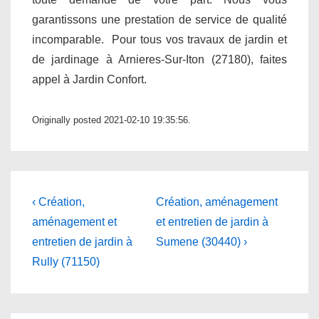
garantissons une prestation de service de qualité
incomparable. Pour tous vos travaux de jardin et
de jardinage à Arnieres-Sur-Iton (27180), faites
appel à Jardin Confort.
Originally posted 2021-02-10 19:35:56.
Navigation
Previous
Next
‹ Création,
Création, aménagement
Post
Post
de
aménagement et
et entretien de jardin à
is
is
entretien de jardin à
Sumene (30440) ›
l’article
Rully (71150)