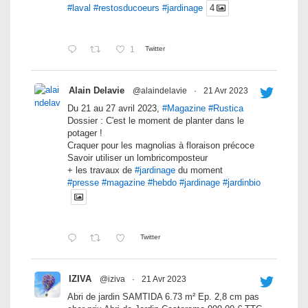
#laval
#restosducoeurs
#jardinage
4
1
Twitter
Alain Delavie
@alaindelavie
·
21 Avr 2023
Du 21 au 27 avril 2023,
#Magazine
#Rustica
Dossier : C'est le moment de planter dans le
potager !
Craquer pour les magnolias à floraison précoce
Savoir utiliser un lombricomposteur
+ les travaux de
#jardinage
du moment
#presse
#magazine
#hebdo
#jardinage
#jardinbio
Twitter
IZIVA
@iziva
·
21 Avr 2023
Abri de jardin SAMTIDA 6.73 m² Ep. 2,8 cm pas