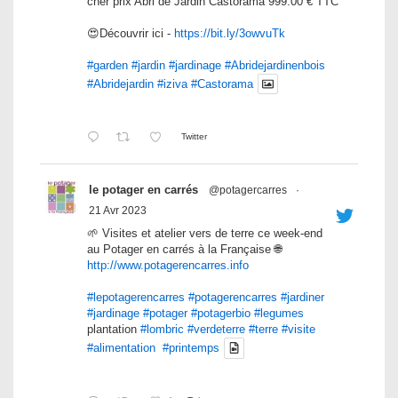
cher prix Abri de Jardin Castorama 999.00 € TTC
😍Découvrir ici -
https://bit.ly/3owvuTk
#garden
#jardin
#jardinage
#Abridejardinenbois
#Abridejardin
#iziva
#Castorama
Twitter
le potager en carrés
@potagercarres
·
21 Avr 2023
🌱 Visites et atelier vers de terre ce week-end
au Potager en carrés à la Française 🌐
http://www.potagerencarres.info
#lepotagerencarres
#potagerencarres
#jardiner
#jardinage
#potager
#potagerbio
#legumes
plantation
#lombric
#verdeterre
#terre
#visite
#alimentation
#printemps