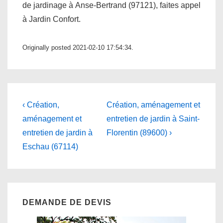
de jardinage à Anse-Bertrand (97121), faites appel
à Jardin Confort.
Originally posted 2021-02-10 17:54:34.
Navigation
Previous
Next
‹ Création,
Création, aménagement et
Post
Post
de
aménagement et
entretien de jardin à Saint-
is
is
entretien de jardin à
Florentin (89600) ›
l’article
Eschau (67114)
DEMANDE DE DEVIS