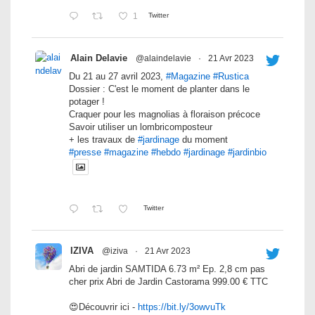
1
Twitter
Alain Delavie
@alaindelavie
·
21 Avr 2023
Du 21 au 27 avril 2023,
#Magazine
#Rustica
Dossier : C'est le moment de planter dans le
potager !
Craquer pour les magnolias à floraison précoce
Savoir utiliser un lombricomposteur
+ les travaux de
#jardinage
du moment
#presse
#magazine
#hebdo
#jardinage
#jardinbio
Twitter
IZIVA
@iziva
·
21 Avr 2023
Abri de jardin SAMTIDA 6.73 m² Ep. 2,8 cm pas
cher prix Abri de Jardin Castorama 999.00 € TTC
😍Découvrir ici -
https://bit.ly/3owvuTk