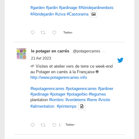
#garden
#jardin
#jardinage
#Abridejardinenbois
#Abridejardin
#iziva
#Castorama
Twitter
le potager en carrés
@potagercarres
·
21 Avr 2023
🌱 Visites et atelier vers de terre ce week-end
au Potager en carrés à la Française 🌐
http://www.potagerencarres.info
#lepotagerencarres
#potagerencarres
#jardiner
#jardinage
#potager
#potagerbio
#legumes
plantation
#lombric
#verdeterre
#terre
#visite
#alimentation
#printemps
1
Twitter