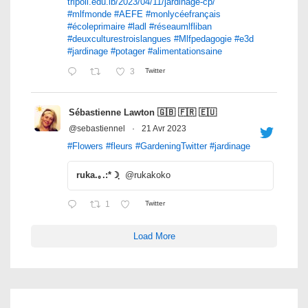
tripoli.edu.lb/2023/04/11/jardinage-cp/
#mlfmonde
#AEFE
#monlycéefrançais
#écoleprimaire
#ladl
#réseaumlfliban
#deuxculturestroislangues
#Mlfpedagogie
#e3d
#jardinage
#potager
#alimentationsaine
3
Twitter
Sébastienne Lawton 🇬🇧 🇫🇷 🇪🇺
@sebastiennel
·
21 Avr 2023
#Flowers
#fleurs
#GardeningTwitter
#jardinage
ruka.｡.:*☽ฺ
@rukakoko
1
Twitter
Load More