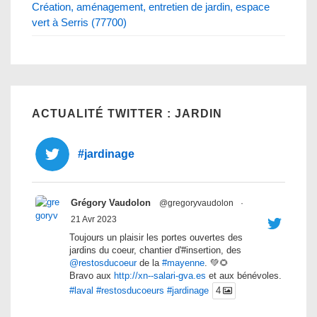
Création, aménagement, entretien de jardin, espace
vert à Serris (77700)
ACTUALITÉ TWITTER : JARDIN
#jardinage
Grégory Vaudolon
@gregoryvaudolon
·
21 Avr 2023
Toujours un plaisir les portes ouvertes des
jardins du coeur, chantier d'#insertion, des
@restosducoeur
de la
#mayenne
. 💚🌻
Bravo aux
http://xn--salari-gva.es
et aux bénévoles.
#laval
#restosducoeurs
#jardinage
4