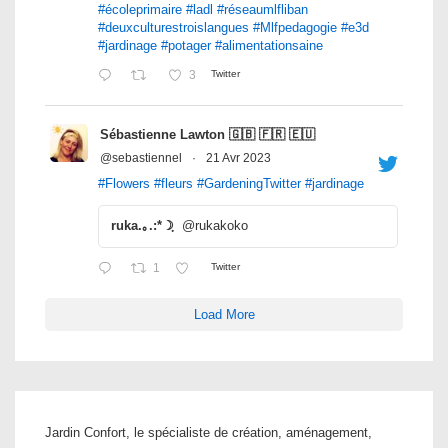
#écoleprimaire
#ladl
#réseaumlfliban
#deuxculturestroislangues
#Mlfpedagogie
#e3d
#jardinage
#potager
#alimentationsaine
3
Twitter
Sébastienne Lawton 🇬🇧 🇫🇷 🇪🇺
@sebastiennel
·
21 Avr 2023
#Flowers
#fleurs
#GardeningTwitter
#jardinage
ruka.｡.:*☽ฺ
@rukakoko
1
Twitter
Load More
Jardin Confort, le spécialiste de création, aménagement,