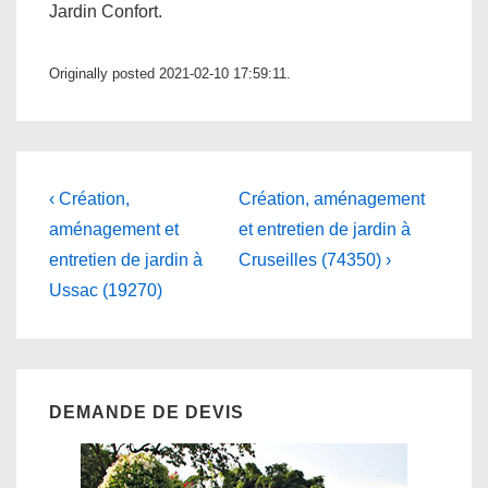
Jardin Confort.
Originally posted 2021-02-10 17:59:11.
Navigation
Previous
Next
‹ Création,
Création, aménagement
Post
Post
de
aménagement et
et entretien de jardin à
is
is
entretien de jardin à
Cruseilles (74350) ›
l’article
Ussac (19270)
DEMANDE DE DEVIS