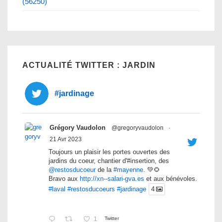
(56250)
ACTUALITÉ TWITTER : JARDIN
#jardinage
Grégory Vaudolon
@gregoryvaudolon
·
21 Avr 2023
Toujours un plaisir les portes ouvertes des
jardins du coeur, chantier d'#insertion, des
@restosducoeur
de la
#mayenne
. 💚🌻
Bravo aux
http://xn--salari-gva.es
et aux bénévoles.
#laval
#restosducoeurs
#jardinage
4
1
Twitter