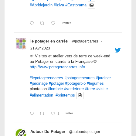
#Abridejardin
#iziva
#Castorama
Twitter
le potager en carrés
@potagercarres
·
21 Avr 2023
🌱 Visites et atelier vers de terre ce week-end
au Potager en carrés à la Française 🌐
http://www.potagerencarres.info
#lepotagerencarres
#potagerencarres
#jardiner
#jardinage
#potager
#potagerbio
#legumes
plantation
#lombric
#verdeterre
#terre
#visite
#alimentation
#printemps
1
Twitter
Autour Du Potager
@autourdupotager
·