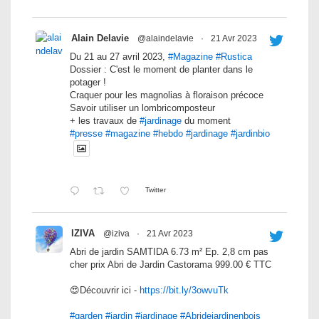
Alain Delavie
@alaindelavie
·
21 Avr 2023
Du 21 au 27 avril 2023,
#Magazine
#Rustica
Dossier : C'est le moment de planter dans le
potager !
Craquer pour les magnolias à floraison précoce
Savoir utiliser un lombricomposteur
+ les travaux de
#jardinage
du moment
#presse
#magazine
#hebdo
#jardinage
#jardinbio
Twitter
IZIVA
@iziva
·
21 Avr 2023
Abri de jardin SAMTIDA 6.73 m² Ep. 2,8 cm pas
cher prix Abri de Jardin Castorama 999.00 € TTC
😍Découvrir ici -
https://bit.ly/3owvuTk
#garden
#jardin
#jardinage
#Abridejardinenbois