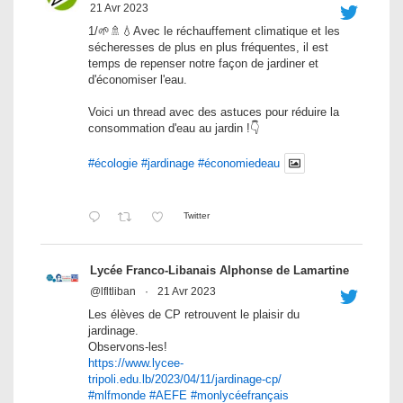
21 Avr 2023
1/🌱🚿💧Avec le réchauffement climatique et les
sécheresses de plus en plus fréquentes, il est
temps de repenser notre façon de jardiner et
d'économiser l'eau.
Voici un thread avec des astuces pour réduire la
consommation d'eau au jardin !👇
#écologie
#jardinage
#économiedeau
Twitter
Lycée Franco-Libanais Alphonse de Lamartine
@lfltliban
·
21 Avr 2023
Les élèves de CP retrouvent le plaisir du
jardinage.
Observons-les!
https://www.lycee-
tripoli.edu.lb/2023/04/11/jardinage-cp/
#mlfmonde
#AEFE
#monlycéefrançais